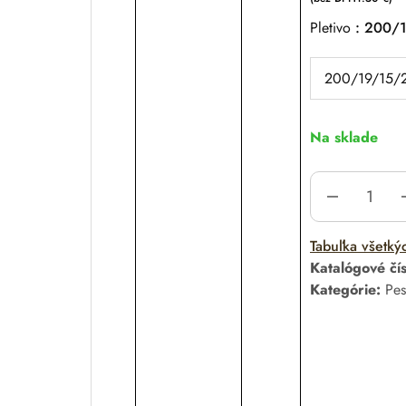
Pletivo
200/1
Na sklade
A
Tabuľka všetký
l
Katalógové čí
t
Kategórie:
Pes
e
r
n
a
t