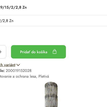
9/15/2/2,8 Zn
Pridať do košíka
ch variánt
slo:
200019152028
tovanie a ochrana lesa
,
Pletivá