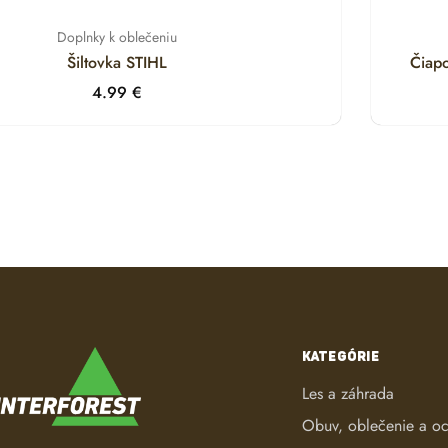
Doplnky k oblečeniu
Šiltovka STIHL
Čiap
4.99
€
KATEGÓRIE
Les a záhrada
Obuv, oblečenie a o