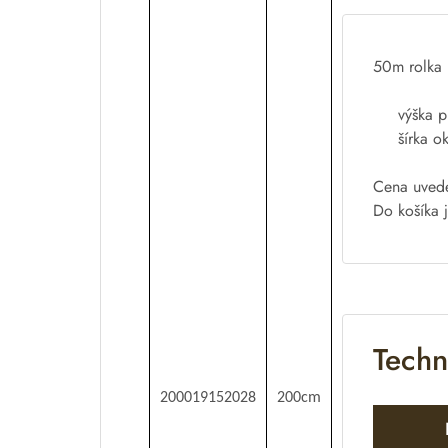
50m
rolka
výška
p
šírka
o
Cena
uved
Do
košíka
Techn
200019152028
200cm