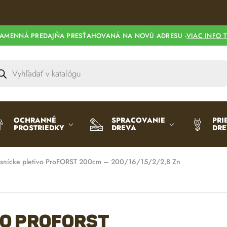
AMENNÁ PREDAJŇA PRESŤAHOVANÁ NA NOVÚ ADRESU -
VIAC INFO 
OCHRANNÉ
SPRACOVANIE
PRI
PROSTRIEDKY
DREVA
DR
snícke pletivo ProFORST 200cm – 200/16/15/2/2,8 Zn
vo ProFORST