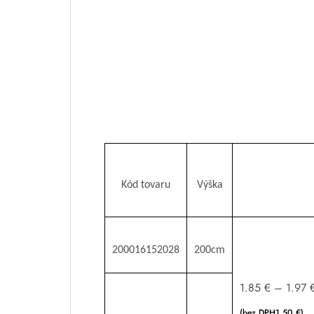
Kód tovaru
Výška
200016152028
200cm
1.85
€
–
1.97
(bez DPH
1.50
€
)