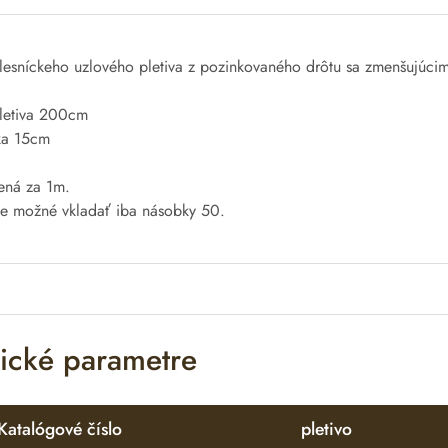
lesníckeho
uzlového
pletiva
z pozinkovaného
drôtu
sa
zmenšujúcim
letiva
200cm
ka
15cm
ená
za
1m
.
je možné vkladať
iba
násobky
50
.
ické parametre
Katalógové číslo
pletivo