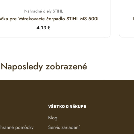
Náhradné diely STIHL
očka pre Vstrekovacie čerpadlo STIHL MS 500i
4.13
€
Naposledy zobrazené
VŠETKO O NÁKUPE
Blog
chranné pomôcky
Servis zariadení