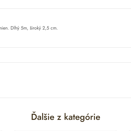
mien
.
Dlhý
5m
, široký
2,5 cm
.
Ďalšie z kategórie