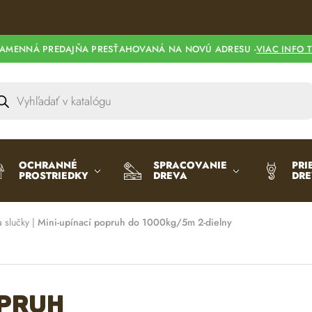
l
t
e
AMENNÁ PREDAJŇA PRESŤAHOVANÁ NA NOVÚ ADRESU -
VIAC INFO 
r
n
a
t
i
v
e
OCHRANNÉ
SPRACOVANIE
PRI
PROSTRIEDKY
DREVA
DR
:
a slučky
|
Mini-upínací popruh do 1000kg/5m 2-dielny
opruh