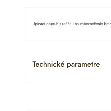
a
t
i
v
Upínací
popruh
s
račňou
na zabezpečenie
bre
e
:
Technické parametre