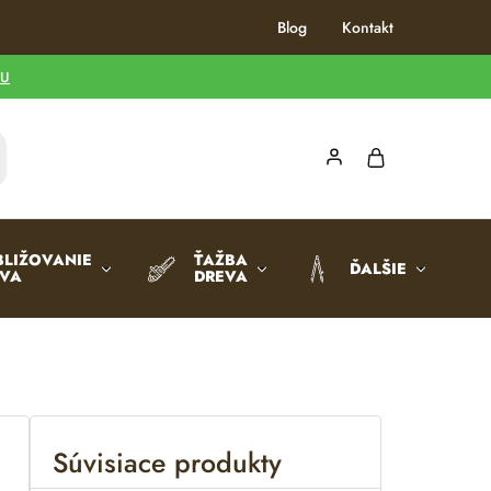
Blog
Kontakt
TU
BLIŽOVANIE
ŤAŽBA
ĎALŠIE
EVA
DREVA
Súvisiace produkty