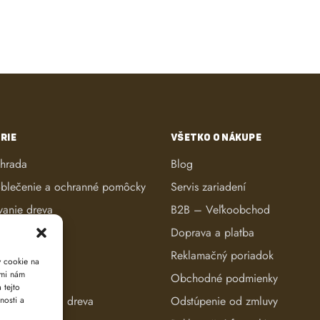
RIE
VŠETKO O NÁKUPE
áhrada
Blog
blečenie a ochranné pomôcky
Servis zariadení
vanie dreva
B2B – Veľkoobchod
ké kosačky
Doprava a platba
anie dreva
Reklamačný poriadok
y cookie na
ami nám
reva
Obchodné podmienky
 tejto
e a evidencia dreva
Odstúpenie od zmluvy
nosti a