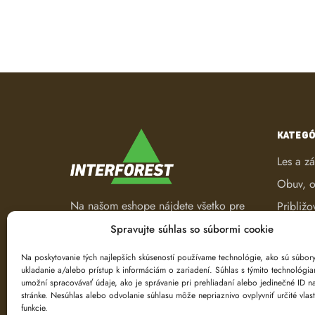
KATEGÓ
Les a z
Obuv, o
Na našom eshope nájdete všetko pre
Približo
les a záhradu. Od pracovného
Robotic
Spravujte súhlas so súbormi cookie
oblečenia, nástrojov na ťažbu a
Spracov
spracovanie dreva až po ručné
Na poskytovanie tých najlepších skúseností používame technológie, ako sú súbor
ukladanie a/alebo prístup k informáciám o zariadení. Súhlas s týmito technológi
náradie.
Ťažba d
umožní spracovávať údaje, ako je správanie pri prehliadaní alebo jedinečné ID na
Značeni
stránke. Nesúhlas alebo odvolanie súhlasu môže nepriaznivo ovplyvniť určité vlast
funkcie.