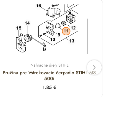
Náhradné diely STIHL
Pružina pre Vstrekovacie čerpadlo STIHL MS
Držia
500i
1.85
€