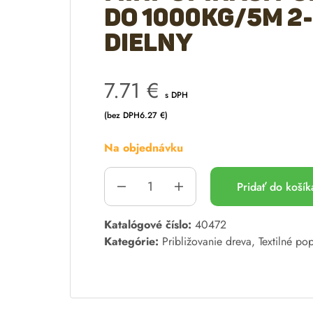
do 1000kg/5m 2-
dielny
7.71
€
s DPH
(bez DPH
6.27
€
)
Na objednávku
Pridať do koší
A
Katalógové číslo:
40472
l
Kategórie:
Približovanie dreva
,
Textilné po
t
e
r
n