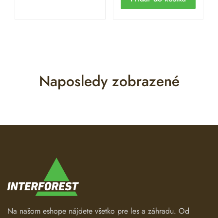
Naposledy zobrazené
Na našom eshope nájdete všetko pre les a záhradu. Od