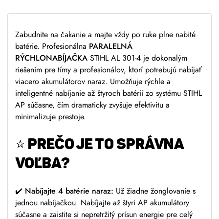
e
:
Zabudnite na čakanie a majte vždy po ruke plne nabité
batérie. Profesionálna
PARALELNÁ
RÝCHLONABÍJAČKA
STIHL AL 301-4 je dokonalým
riešením pre tímy a profesionálov, ktorí potrebujú nabíjať
viacero akumulátorov naraz. Umožňuje rýchle a
inteligentné nabíjanie až štyroch batérií zo systému STIHL
AP súčasne, čím dramaticky zvyšuje efektivitu a
minimalizuje prestoje.
⭐ PREČO JE TO SPRÁVNA
VOĽBA?
✔️
Nabíjajte 4 batérie naraz:
Už žiadne žonglovanie s
jednou nabíjačkou. Nabíjajte až štyri AP akumulátory
súčasne a zaistite si nepretržitý prísun energie pre celý