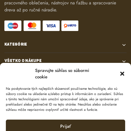
pracovného oblečenia, nástrojov na ťažbu a spracovanie
dreva až po ručné náradie.
KATEGÓRIE
VŠETKO O NÁKUPE
Spravujte súhlas so súbormi
cookie
KONTAKT
Na poskytovanie tých najlepších skúseností používame technológie, ako sú
súbory cookie na ukladanie a/alebo prístup k informáciám o zariadení. Súhlas
s týmito technológiami nám umožní spracovávať údaje, ako je správanie pri
prehliadaní alebo jedinečné ID na tejto stránke. Nesúhlas alebo odvolanie
súhlasu môže nepriaznivo ovplyvniť určité vlastnosti a funkcie.
Prijať
© 2024 e-shop od
lukasolos.sk