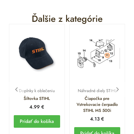
Ďalšie z kategórie
Doplnky k oblečeniu
Náhradné diely STIHL
Šiltovka STIHL
Čiapočka pre
Vstrekovacie čerpadlo
4.99
€
STIHL MS 500i
4.13
€
Pridať do košíka
Pridať do košíka