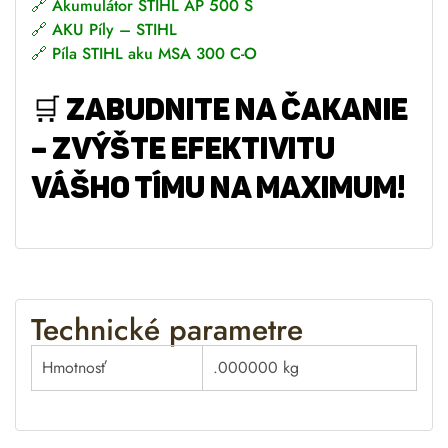
🔗
Akumulátor STIHL AP 500 S
🔗
AKU Píly – STIHL
🔗
Píla STIHL aku MSA 300 C-O
🛒
ZABUDNITE NA ČAKANIE
– ZVÝŠTE EFEKTIVITU
VÁŠHO TÍMU NA MAXIMUM!
Technické parametre
Hmotnosť
.000000 kg