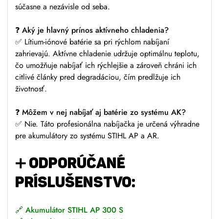
súčasne a nezávisle od seba.
❓ Aký je hlavný prínos aktívneho chladenia?
✅ Lítium-iónové batérie sa pri rýchlom nabíjaní
zahrievajú. Aktívne chladenie udržuje optimálnu teplotu,
čo umožňuje nabíjať ich rýchlejšie a zároveň chráni ich
citlivé články pred degradáciou, čím predlžuje ich
životnosť.
❓ Môžem v nej nabíjať aj batérie zo systému AK?
✅ Nie. Táto profesionálna nabíjačka je určená výhradne
pre akumulátory zo systému STIHL AP a AR.
➕ ODPORÚČANÉ
PRÍSLUŠENSTVO:
🔗
Akumulátor STIHL AP 300 S