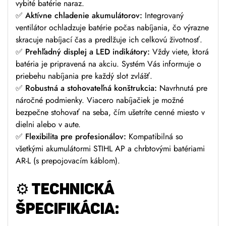
vybité batérie naraz.
✅
Aktívne chladenie akumulátorov:
Integrovaný
ventilátor ochladzuje batérie počas nabíjania, čo výrazne
skracuje nabíjací čas a predlžuje ich celkovú životnosť.
✅
Prehľadný displej a LED indikátory:
Vždy viete, ktorá
batéria je pripravená na akciu. Systém Vás informuje o
priebehu nabíjania pre každý slot zvlášť.
✅
Robustná a stohovateľná konštrukcia:
Navrhnutá pre
náročné podmienky. Viacero nabíjačiek je možné
bezpečne stohovať na seba, čím ušetríte cenné miesto v
dielni alebo v aute.
✅
Flexibilita pre profesionálov:
Kompatibilná so
všetkými akumulátormi STIHL AP a chrbtovými batériami
AR-L (s prepojovacím káblom).
⚙️ TECHNICKÁ
ŠPECIFIKÁCIA: