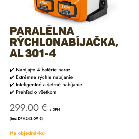
Paralélna
rýchlonabíjačka,
AL 301-4
✔️
Nabíjajte 4 batérie naraz
✔️
Extrémne rýchle nabíjanie
✔️
Inteligentné a šetrné nabíjanie
✔️
Prehľad o všetkom
299.00
€
s DPH
(bez DPH
243.09
€
)
Na objednávku