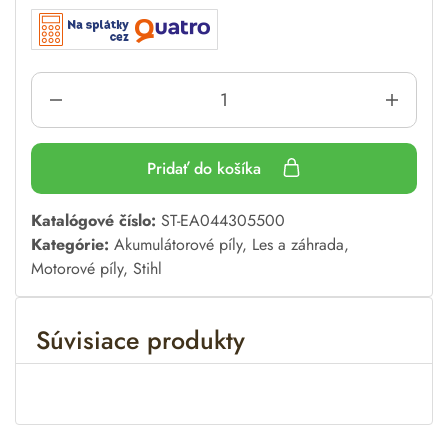
Pridať do košíka
A
Katalógové číslo:
ST-EA044305500
l
Kategórie:
Akumulátorové píly
,
Les a záhrada
,
t
Motorové píly
,
Stihl
e
r
Súvisiace produkty
n
a
t
i
v