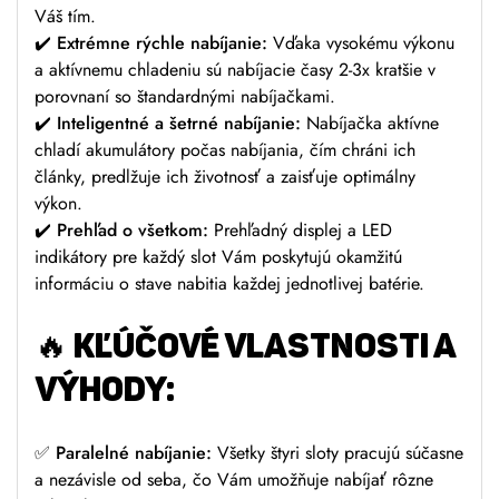
Váš tím.
✔️
Extrémne rýchle nabíjanie:
Vďaka vysokému výkonu
a aktívnemu chladeniu sú nabíjacie časy 2-3x kratšie v
porovnaní so štandardnými nabíjačkami.
✔️
Inteligentné a šetrné nabíjanie:
Nabíjačka aktívne
chladí akumulátory počas nabíjania, čím chráni ich
články, predlžuje ich životnosť a zaisťuje optimálny
výkon.
✔️
Prehľad o všetkom:
Prehľadný displej a LED
indikátory pre každý slot Vám poskytujú okamžitú
informáciu o stave nabitia každej jednotlivej batérie.
🔥 KĽÚČOVÉ VLASTNOSTI A
VÝHODY:
✅
Paralelné nabíjanie:
Všetky štyri sloty pracujú súčasne
a nezávisle od seba, čo Vám umožňuje nabíjať rôzne