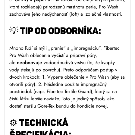
ktoré rozkladajú prirodzenú mastnotu peria, Pro Wash
zachováva jeho nadýchanosť (loft) a izolačné vlastnosti.
💡
TIP OD ODBORNÍKA:
Mnoho ľudí si mýli „pranie“ a „impregnáciu“. Fibertec
Pro Wash oblečenie
vyčistí
a pripraví póry,
ale
neobnovuje
vodoodpudivú vrstvu (to, že kvapky
vody stekajú po povrchu). Preto odporúčam postup v
dvoch krokoch: 1. Vyperte oblečenie v Pro Wash (aby sa
otvorili póry). 2. Následne použite impregnačný
prostriedok (napr. Fibertec Textile Guard), ktorý sa na
čistú látku lepšie naviaže. Toto je jediný spôsob, ako
dostať staršiu Gore-Tex bundu do kondície novej.
⚙️
TECHNICKÁ
ŠPECIFIKÁCIA: