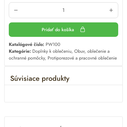
Pridať do košíka
A
Katalógové číslo:
PW100
l
Kategórie:
Doplnky k oblečeniu
,
Obuv, oblečenie a
t
ochranné pomôcky
,
Protiporezové a pracovné oblečenie
e
r
Súvisiace produkty
n
a
t
i
v
e
: