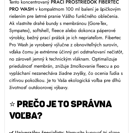
Tento koncentrovaný
PRACÍ PROSTRIEDOK FIBERTEC
PRO WASH
v kompaktnom 100 ml balení je špičkovým
riešením pre šetrné pranie Vášho funkčného oblečenia.
Ak vlastníte drahé bundy s membránou (Gore-Tex,
Sympatex), softshell, fleece alebo dokonca páperové
výrobky, bežný prací prášok je ich nepriateľom. Fibertec
Pro Wash je vyrobený výlučne z obnoviteľných surovín,
vďaka čomu je extrémne účinný pri odstraňovaní nečistôt,
no zároveň jemný k technickým vláknam. Optimalizuje
priedušnosť membrán, znižuje žmolkovanie fleecu a po
vypláchaní nezanecháva žiadne zvyšky, čo ocenia ľudia s
citlivou pokožkou. Je to Vaša ekologická voľba pre dlhú
životnosť outdoorovej výbavy.
⭐
PREČO JE TO SPRÁVNA
VOĽBA?
✔️
Univerzálny špecialista:
Nemusíte kupovať tri rôzne