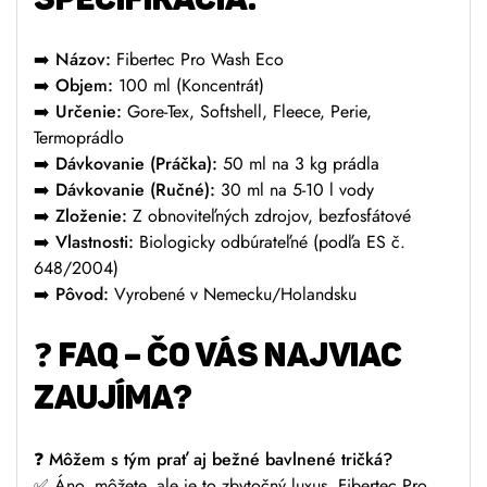
➡️
Názov:
Fibertec Pro Wash Eco
➡️
Objem:
100 ml (Koncentrát)
➡️
Určenie:
Gore-Tex, Softshell, Fleece, Perie,
Termoprádlo
➡️
Dávkovanie (Práčka):
50 ml na 3 kg prádla
➡️
Dávkovanie (Ručné):
30 ml na 5-10 l vody
➡️
Zloženie:
Z obnoviteľných zdrojov, bezfosfátové
➡️
Vlastnosti:
Biologicky odbúrateľné (podľa ES č.
648/2004)
➡️
Pôvod:
Vyrobené v Nemecku/Holandsku
❓
FAQ – ČO VÁS NAJVIAC
ZAUJÍMA?
❓
Môžem s tým prať aj bežné bavlnené tričká?
✅ Áno, môžete, ale je to zbytočný luxus. Fibertec Pro