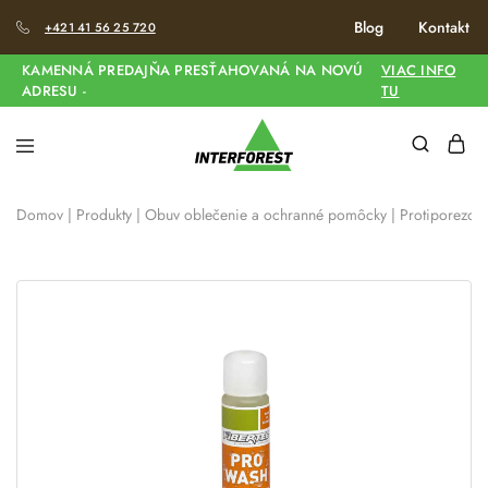
Blog
Kontakt
+421 41 56 25 720
KAMENNÁ PREDAJŇA PRESŤAHOVANÁ NA NOVÚ
VIAC INFO
ADRESU -
TU
Domov
|
Produkty
|
Obuv oblečenie a ochranné pomôcky
|
Protiporezov