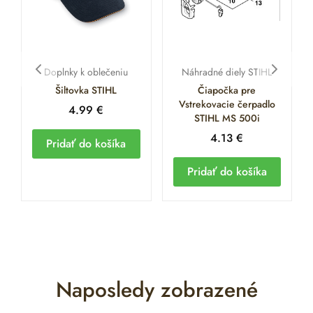
Doplnky k oblečeniu
Náhradné diely STIHL
Šiltovka STIHL
Čiapočka pre
Vstrekovacie čerpadlo
4.99
€
STIHL MS 500i
4.13
€
Pridať do košíka
Pridať do košíka
Naposledy zobrazené