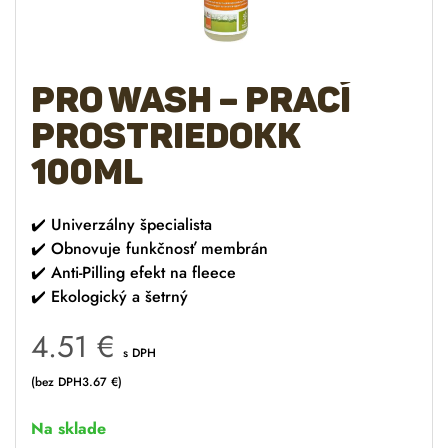
Pro Wash – prací
prostriedokk
100ml
✔️
Univerzálny špecialista
✔️
Obnovuje funkčnosť membrán
✔️
Anti-Pilling efekt na fleece
✔️
Ekologický a šetrný
4.51
€
s DPH
(bez DPH
3.67
€
)
Na sklade