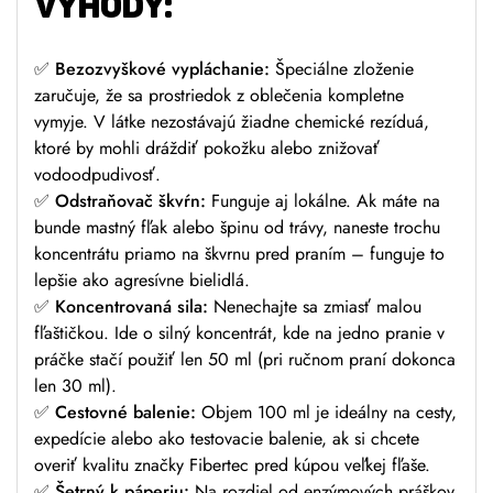
VÝHODY:
✅
Bezozvyškové vypláchanie:
Špeciálne zloženie
zaručuje, že sa prostriedok z oblečenia kompletne
vymyje. V látke nezostávajú žiadne chemické rezíduá,
ktoré by mohli dráždiť pokožku alebo znižovať
vodoodpudivosť.
✅
Odstraňovač škvŕn:
Funguje aj lokálne. Ak máte na
bunde mastný fľak alebo špinu od trávy, naneste trochu
koncentrátu priamo na škvrnu pred praním – funguje to
lepšie ako agresívne bielidlá.
✅
Koncentrovaná sila:
Nenechajte sa zmiasť malou
fľaštičkou. Ide o silný koncentrát, kde na jedno pranie v
práčke stačí použiť len 50 ml (pri ručnom praní dokonca
len 30 ml).
✅
Cestovné balenie:
Objem 100 ml je ideálny na cesty,
expedície alebo ako testovacie balenie, ak si chcete
overiť kvalitu značky Fibertec pred kúpou veľkej fľaše.
✅
Šetrný k páperiu:
Na rozdiel od enzýmových práškov,