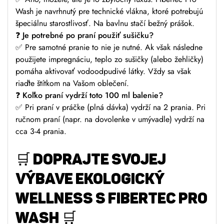
Wash je navrhnutý pre technické vlákna, ktoré potrebujú
špeciálnu starostlivosť. Na bavlnu stačí bežný prášok.
❓
Je potrebné po praní použiť sušičku?
✅ Pre samotné pranie to nie je nutné. Ak však následne
použijete impregnáciu, teplo zo sušičky (alebo žehličky)
pomáha aktivovať vodoodpudivé látky. Vždy sa však
riaďte štítkom na Vašom oblečení.
❓
Koľko praní vydrží toto 100 ml balenie?
✅ Pri praní v práčke (plná dávka) vydrží na 2 prania. Pri
ručnom praní (napr. na dovolenke v umývadle) vydrží na
cca 3-4 prania.
🛒
DOPRAJTE SVOJEJ
VÝBAVE EKOLOGICKÝ
WELLNESS S FIBERTEC PRO
WASH 🛒