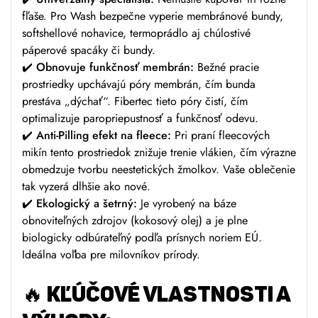
fľaše. Pro Wash bezpečne vyperie membránové bundy,
softshellové nohavice, termoprádlo aj chúlostivé
páperové spacáky či bundy.
✔️
Obnovuje funkčnosť membrán:
Bežné pracie
prostriedky upchávajú póry membrán, čím bunda
prestáva „dýchať“. Fibertec tieto póry čistí, čím
optimalizuje paropriepustnosť a funkčnosť odevu.
✔️
Anti-Pilling efekt na fleece:
Pri praní fleecových
mikín tento prostriedok znižuje trenie vlákien, čím výrazne
obmedzuje tvorbu neestetických žmolkov. Vaše oblečenie
tak vyzerá dlhšie ako nové.
✔️
Ekologický a šetrný:
Je vyrobený na báze
obnoviteľných zdrojov (kokosový olej) a je plne
biologicky odbúrateľný podľa prísnych noriem EÚ.
Ideálna voľba pre milovníkov prírody.
🔥
KĽÚČOVÉ VLASTNOSTI A