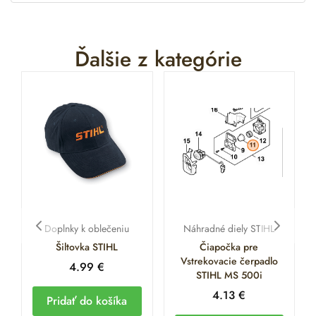
Ďalšie z kategórie
Doplnky k oblečeniu
Náhradné diely STIHL
Šiltovka STIHL
Čiapočka pre
Vstrekovacie čerpadlo
4.99
€
STIHL MS 500i
4.13
€
Pridať do košíka