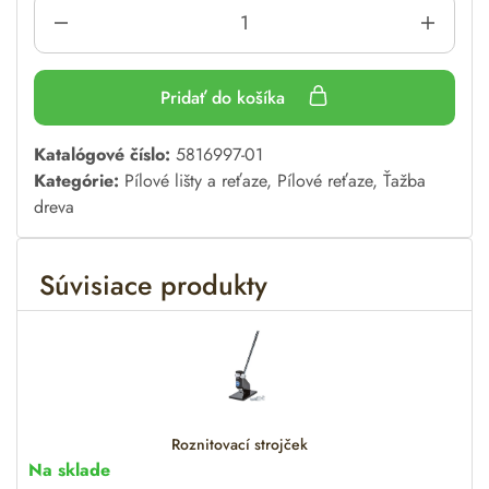
Pridať do košíka
A
Katalógové číslo:
5816997-01
l
Kategórie:
Pílové lišty a reťaze
,
Pílové reťaze
,
Ťažba
t
dreva
e
r
Súvisiace produkty
n
a
t
i
v
e
:
Roznitovací strojček
Na sklade