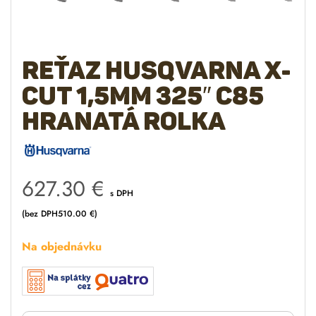
Reťaz Husqvarna X-
CUT 1,5mm 325″ C85
hranatá rolka
627.30
€
s DPH
(bez DPH
510.00
€
)
Na objednávku