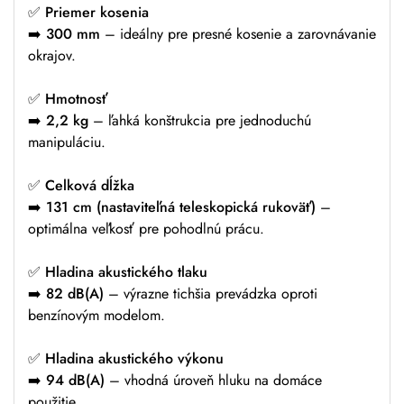
✅
Priemer kosenia
➡️
300 mm
– ideálny pre presné kosenie a zarovnávanie
okrajov.
✅
Hmotnosť
➡️
2,2 kg
– ľahká konštrukcia pre jednoduchú
manipuláciu.
✅
Celková dĺžka
➡️
131 cm (nastaviteľná teleskopická rukoväť)
–
optimálna veľkosť pre pohodlnú prácu.
✅
Hladina akustického tlaku
➡️
82 dB(A)
– výrazne tichšia prevádzka oproti
benzínovým modelom.
✅
Hladina akustického výkonu
➡️
94 dB(A)
– vhodná úroveň hluku na domáce
použitie.