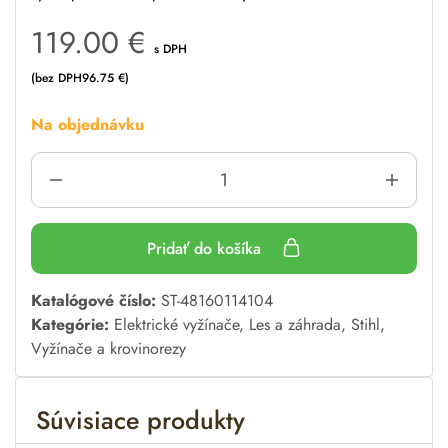
119.00
€
s DPH
(bez DPH
96.75
€
)
Na objednávku
Pridať do košíka
A
Katalógové číslo:
ST-48160114104
l
Kategórie:
Elektrické vyžínače
,
Les a záhrada
,
Stihl
,
t
Vyžínače a krovinorezy
e
r
Súvisiace produkty
n
a