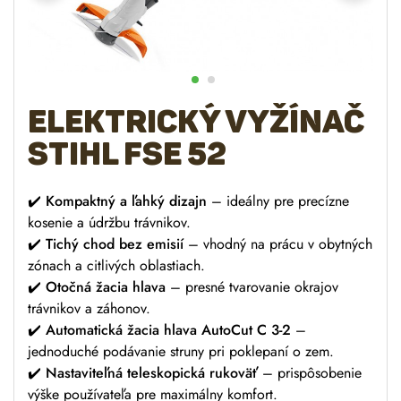
Elektrický vyžínač
STIHL FSE 52
✔️
Kompaktný a ľahký dizajn
– ideálny pre precízne
kosenie a údržbu trávnikov.
✔️
Tichý chod bez emisií
– vhodný na prácu v obytných
zónach a citlivých oblastiach.
✔️
Otočná žacia hlava
– presné tvarovanie okrajov
trávnikov a záhonov.
✔️
Automatická žacia hlava AutoCut C 3-2
–
jednoduché podávanie struny pri poklepaní o zem.
✔️
Nastaviteľná teleskopická rukoväť
– prispôsobenie
výške používateľa pre maximálny komfort.