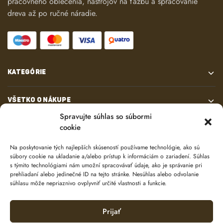
pracovného oblečenia, nástrojov na ťažbu a spracovanie
dreva až po ručné náradie.
KATEGÓRIE
VŠETKO O NÁKUPE
Spravujte súhlas so súbormi
cookie
KONTAKT
Na poskytovanie tých najlepších skúseností používame technológie, ako sú
súbory cookie na ukladanie a/alebo prístup k informáciám o zariadení. Súhlas
s týmito technológiami nám umožní spracovávať údaje, ako je správanie pri
prehliadaní alebo jedinečné ID na tejto stránke. Nesúhlas alebo odvolanie
súhlasu môže nepriaznivo ovplyvniť určité vlastnosti a funkcie.
Prijať
© 2024 e-shop od
lukasolos.sk