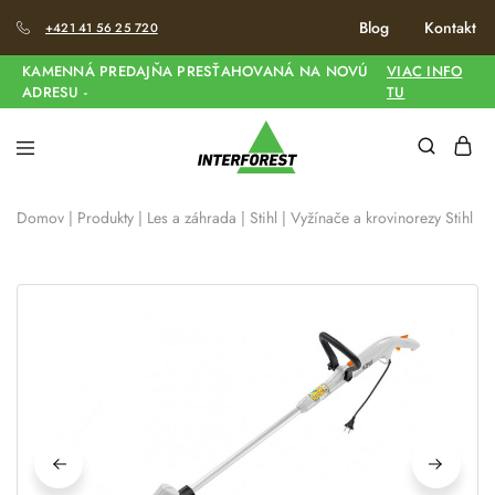
Blog
Kontakt
+421 41 56 25 720
KAMENNÁ PREDAJŇA PRESŤAHOVANÁ NA NOVÚ
VIAC INFO
ADRESU -
TU
Domov
|
Produkty
|
Les a záhrada
|
Stihl
|
Vyžínače a krovinorezy Stihl
|
E