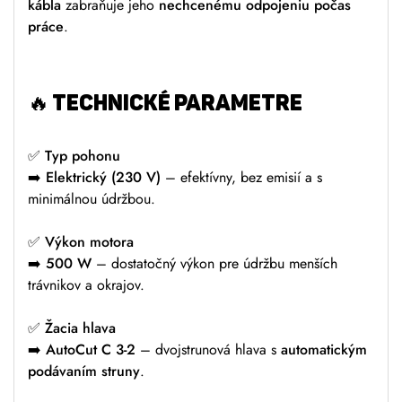
kábla
zabraňuje jeho
nechcenému odpojeniu počas
práce
.
🔥
TECHNICKÉ PARAMETRE
✅
Typ pohonu
➡️
Elektrický (230 V)
– efektívny, bez emisií a s
minimálnou údržbou.
✅
Výkon motora
➡️
500 W
– dostatočný výkon pre údržbu menších
trávnikov a okrajov.
✅
Žacia hlava
➡️
AutoCut C 3-2
– dvojstrunová hlava s
automatickým
podávaním struny
.