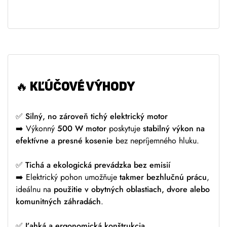
t
i
v
e
:
🔥
KĽÚČOVÉ VÝHODY
✅
Silný, no zároveň tichý elektrický motor
➡️ Výkonný
500 W motor
poskytuje
stabilný výkon na
efektívne a presné kosenie
bez nepríjemného hluku.
✅
Tichá a ekologická prevádzka bez emisií
➡️ Elektrický pohon umožňuje
takmer bezhlučnú prácu
,
ideálnu na
použitie v obytných oblastiach, dvore alebo
komunitných záhradách
.
✅
Ľahká a ergonomická konštrukcia