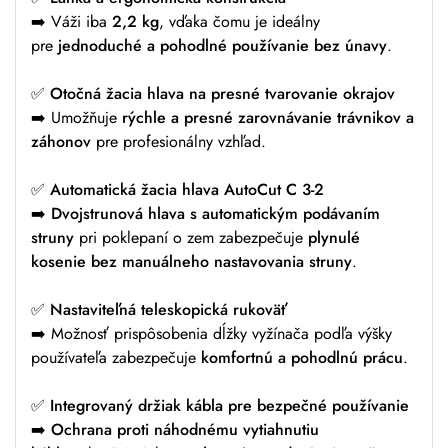
➡️ Váži iba
2,2 kg
, vďaka čomu je ideálny
pre
jednoduché a pohodlné používanie bez únavy
.
✅
Otočná žacia hlava na presné tvarovanie okrajov
➡️ Umožňuje
rýchle a presné zarovnávanie trávnikov a
záhonov
pre profesionálny vzhľad.
✅
Automatická žacia hlava AutoCut C 3-2
➡️
Dvojstrunová hlava s automatickým podávaním
struny
pri poklepaní o zem zabezpečuje
plynulé
kosenie bez manuálneho nastavovania struny
.
✅
Nastaviteľná teleskopická rukoväť
➡️ Možnosť prispôsobenia dĺžky vyžínača podľa výšky
používateľa zabezpečuje
komfortnú a pohodlnú prácu
.
✅
Integrovaný držiak kábla pre bezpečné používanie
➡️
Ochrana proti náhodnému vytiahnutiu