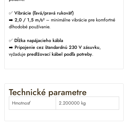
✅
Vibrácie (ľavá/pravá rukoväť)
➡️
2,0 / 1,5 m/s²
– minimálne vibrácie pre komfortné
dlhodobé používanie.
✅
Dĺžka napájacieho kábla
➡️
Pripojenie cez štandardnú 230 V zásuvku
,
vyžaduje
predlžovací kábel podľa potreby
.
Technické parametre
Hmotnosť
2.200000 kg