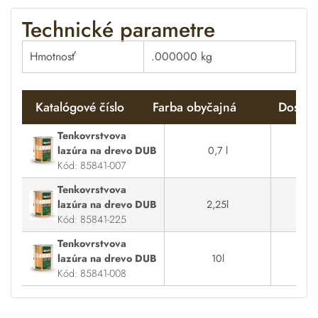
Technické parametre
Hmotnosť
.000000 kg
Katalógové číslo
Farba obyčajná
Dostup
Tenkovrstvova
lazúra na drevo DUB
0,7 l
Na
Kód: 85841-007
Tenkovrstvova
lazúra na drevo DUB
2,25l
Na
Kód: 85841-225
Tenkovrstvova
lazúra na drevo DUB
10l
Na
Kód: 85841-008