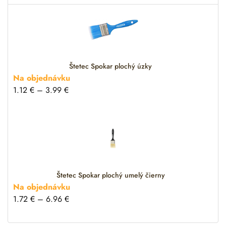
t
i
v
e
:
Štetec Spokar plochý úzky
Na objednávku
1.12
€
–
3.99
€
Štetec Spokar plochý umelý čierny
Na objednávku
1.72
€
–
6.96
€