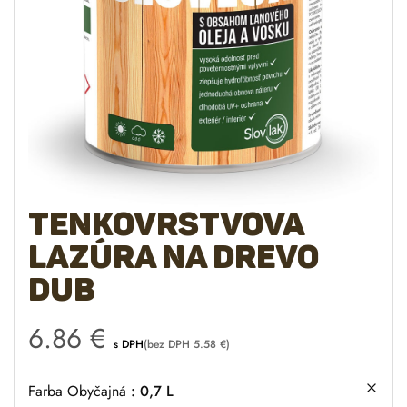
Tenkovrstvova
lazúra na drevo
DUB
6.86
€
s DPH
(bez DPH
5.58
€
)
Farba Obyčajná
0,7 L