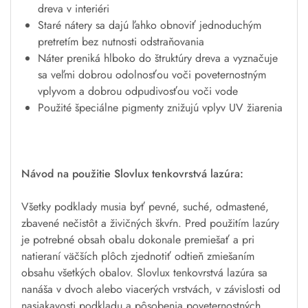
dreva v interiéri
Staré nátery sa dajú ľahko obnoviť jednoduchým
pretretím bez nutnosti odstraňovania
Náter preniká hlboko do štruktúry dreva a vyznačuje
sa veľmi dobrou odolnosťou voči poveternostným
vplyvom a dobrou odpudivosťou voči vode
Použité špeciálne pigmenty znižujú vplyv UV žiarenia
Návod na použitie Slovlux tenkovrstvá lazúra:
Všetky podklady musia byť pevné, suché, odmastené,
zbavené nečistôt a živičných škvŕn. Pred použitím lazúry
je potrebné obsah obalu dokonale premiešať a pri
natieraní väčších plôch zjednotiť odtieň zmiešaním
obsahu všetkých obalov. Slovlux tenkovrstvá lazúra sa
nanáša v dvoch alebo viacerých vrstvách, v závislosti od
nasiakavosti podkladu a pôsobenia poveternostných