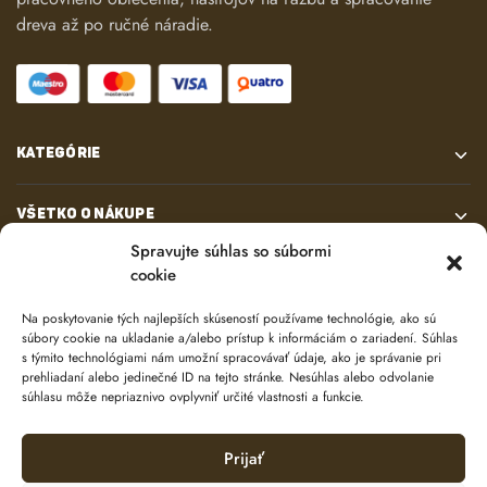
dreva až po ručné náradie.
KATEGÓRIE
VŠETKO O NÁKUPE
Spravujte súhlas so súbormi
cookie
KONTAKT
Na poskytovanie tých najlepších skúseností používame technológie, ako sú
súbory cookie na ukladanie a/alebo prístup k informáciám o zariadení. Súhlas
s týmito technológiami nám umožní spracovávať údaje, ako je správanie pri
prehliadaní alebo jedinečné ID na tejto stránke. Nesúhlas alebo odvolanie
súhlasu môže nepriaznivo ovplyvniť určité vlastnosti a funkcie.
Prijať
© 2024 e-shop od
lukasolos.sk