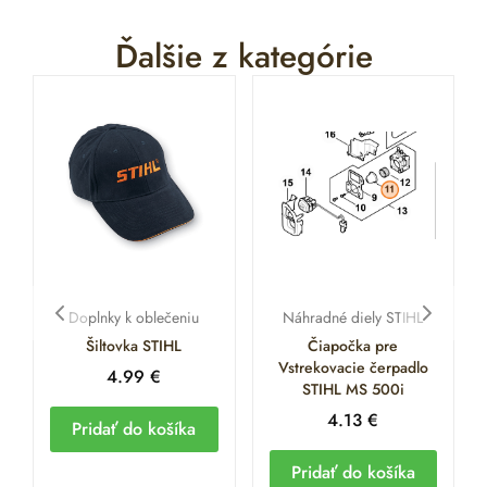
Ďalšie z kategórie
Doplnky k oblečeniu
Náhradné diely STIHL
Šiltovka STIHL
Čiapočka pre
Vstrekovacie čerpadlo
4.99
€
STIHL MS 500i
4.13
€
Pridať do košíka
Pridať do košíka