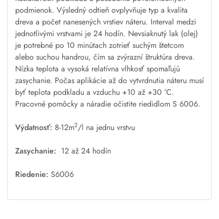
podmienok. Výsledný odtieň ovplyvňuje typ a kvalita
dreva a počet nanesených vrstiev náteru. Interval medzi
jednotlivými vrstvami je 24 hodín. Nevsiaknutý lak (olej)
je potrebné po 10 minútach zotrieť suchým štetcom
alebo suchou handrou, čím sa zvýrazní štruktúra dreva.
Nízka teplota a vysoká relatívna vlhkosť spomaľujú
zasychanie. Počas aplikácie až do vytvrdnutia náteru musí
byť teplota podkladu a vzduchu +10 až +30 °C.
Pracovné pomôcky a náradie očistite riedidlom S 6006.
2
Výdatnosť:
8-12m
/l na jednu vrstvu
Zasychanie:
12 až 24 hodín
Riedenie:
S6006