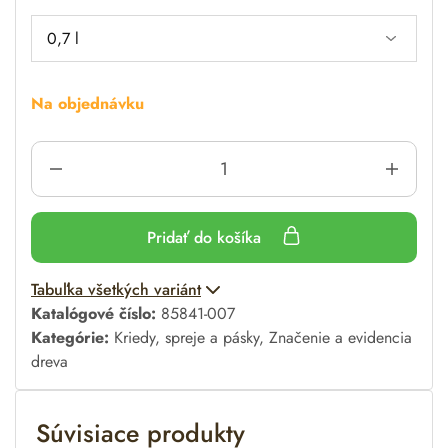
Na objednávku
Pridať do košíka
A
Tabuľka všetkých variánt
l
Katalógové číslo:
85841-007
t
Kategórie:
Kriedy, spreje a pásky
,
Značenie a evidencia
e
dreva
r
n
Súvisiace produkty
a