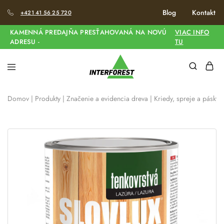
Blog
Kontakt
+421 41 56 25 720
KAMENNÁ PREDAJŇA PRESŤAHOVANÁ NA NOVÚ
VIAC INFO
ADRESU -
TU
Domov
|
Produkty
|
Značenie a evidencia dreva
|
Kriedy, spreje a pásky