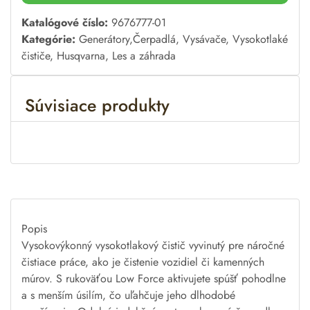
A
Katalógové číslo:
9676777-01
l
Kategórie:
Generátory,Čerpadlá, Vysávače, Vysokotlaké
t
čističe
,
Husqvarna
,
Les a záhrada
e
r
Súvisiace produkty
n
a
t
i
v
e
:
Popis
Vysokovýkonný vysokotlakový čistič vyvinutý pre náročné
čistiace práce, ako je čistenie vozidiel či kamenných
múrov. S rukoväťou Low Force aktivujete spúšť pohodlne
a s menším úsilím, čo uľahčuje jeho dlhodobé