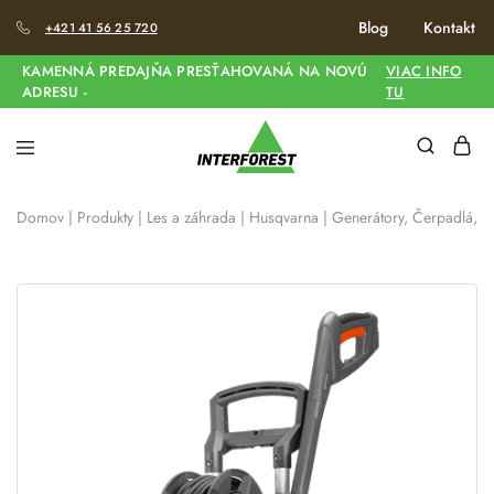
Blog
Kontakt
+421 41 56 25 720
KAMENNÁ PREDAJŇA PRESŤAHOVANÁ NA NOVÚ
VIAC INFO
ADRESU -
TU
Domov
|
Produkty
|
Les a záhrada
|
Husqvarna
|
Generátory, Čerpadlá, V