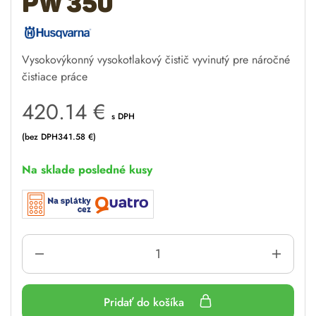
PW 350
Vysokovýkonný vysokotlakový čistič vyvinutý pre náročné
čistiace práce
420.14
€
s DPH
(bez DPH
341.58
€
)
Na sklade posledné kusy
Pridať do košíka