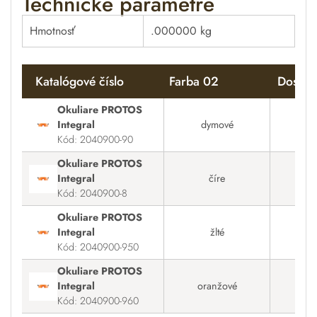
Technické parametre
Hmotnosť
.000000 kg
Katalógové číslo
Farba 02
Dostup
Okuliare PROTOS
Integral
dymové
Kód: 2040900-90
Okuliare PROTOS
Integral
číre
Kód: 2040900-8
Okuliare PROTOS
Integral
žlté
Kód: 2040900-950
Okuliare PROTOS
Integral
oranžové
Kód: 2040900-960