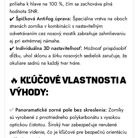
prilieha k hlave na 100 %, čím sa zachováva plná
hodnota SNR.
✔️ Špičková Anti-fog úprava:
Špeciálna vrstva na oboch
stranách zorníka v kombinácii s nastaviteľným
odvetrávaním cez nosový mostík zabraňuje zahmlievaniu
aj pri extrémnej námahe.
✔️ Individuálna 3D nastaviteľnosť:
Možnosť prispôsobiť
dĺžku, uhol sklonu a šírku nosových sedielok zaručuje, že
okuliare sadnú na každý tvar tváre.
🔥 KĽÚČOVÉ VLASTNOSTI A
VÝHODY:
✅ Panoramatické zorné pole bez skreslenia:
Zorníky
sú vyrobené z prvotriedneho polykarbonátu s vysokou
optickou čistotou. Široký tvar zabezpečuje nerušené
periférne videnie, čo je kľúčové pre bezpečnú orientáciu