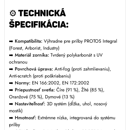
⚙️ TECHNICKÁ
ŠPECIFIKÁCIA:
➡️ Kompatibilita:
Výhradne pre prilby PROTOS Integral
(Forest, Arborist, Industry)
➡️ Materiál zorníka:
Tvrdený polykarbonát s UV
ochranou
➡️ Povrchová úprava:
Anti-fog (proti zahmlievaniu),
Anti-scratch (proti poškriabaniu)
➡️ Normy:
EN 166:2002, EN 172:2002
➡️ Priepustnosť svetla:
Číre (91 %), Žlté (85 %),
Oranžové (75 %), Dymové (13 %)
➡️ Nastaviteľnosť:
3D systém (dĺžka, uhol, nosový
mostík)
➡️ Hmotnosť:
Extrémne nízka, integrovaná do systému
prilby