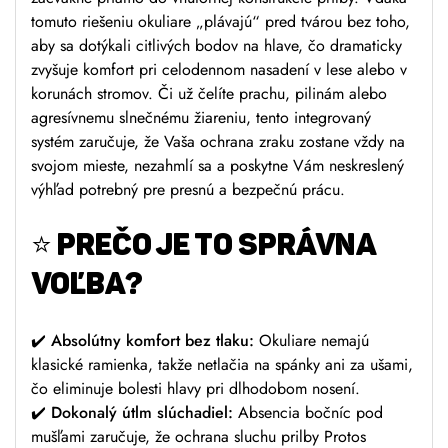
tomuto riešeniu okuliare „plávajú“ pred tvárou bez toho,
aby sa dotýkali citlivých bodov na hlave, čo dramaticky
zvyšuje komfort pri celodennom nasadení v lese alebo v
korunách stromov. Či už čelíte prachu, pilinám alebo
agresívnemu slnečnému žiareniu, tento integrovaný
systém zaručuje, že Vaša ochrana zraku zostane vždy na
svojom mieste, nezahmlí sa a poskytne Vám neskreslený
výhľad potrebný pre presnú a bezpečnú prácu.
⭐ PREČO JE TO SPRÁVNA
VOĽBA?
✔️ Absolútny komfort bez tlaku:
Okuliare nemajú
klasické ramienka, takže netlačia na spánky ani za ušami,
čo eliminuje bolesti hlavy pri dlhodobom nosení.
✔️ Dokonalý útlm slúchadiel:
Absencia bočníc pod
mušľami zaručuje, že ochrana sluchu prilby Protos