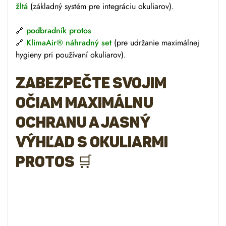
žltá
(základný systém pre integráciu okuliarov).
🔗
podbradník protos
🔗
KlimaAir® náhradný set
(pre udržanie maximálnej
hygieny pri používaní okuliarov).
ZABEZPEČTE SVOJIM
OČIAM MAXIMÁLNU
OCHRANU A JASNÝ
VÝHĽAD S OKULIARMI
PROTOS 🛒