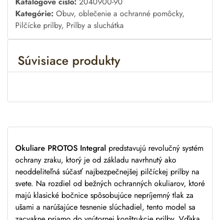
l
Katalógové číslo:
2040900-90
t
Kategórie:
Obuv, oblečenie a ochranné pomôcky
,
e
Pilčícke prilby
,
Prilby a sluchátka
r
n
Súvisiace produkty
a
t
i
v
e
:
Okuliare PROTOS Integral
predstavujú revolučný systém
ochrany zraku, ktorý je od základu navrhnutý ako
neoddeliteľná súčasť najbezpečnejšej pilčíckej prilby na
svete. Na rozdiel od bežných ochranných okuliarov, ktoré
majú klasické bočnice spôsobujúce nepríjemný tlak za
ušami a narúšajúce tesnenie slúchadiel, tento model sa
zacvakne priamo do vnútornej konštrukcie prilby. Vďaka