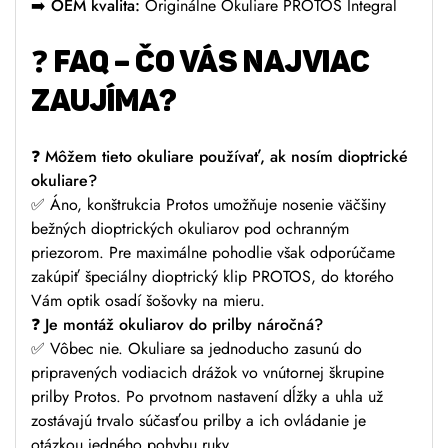
➡️ OEM kvalita:
Originálne Okuliare PROTOS Integral
❓ FAQ – ČO VÁS NAJVIAC
ZAUJÍMA?
❓ Môžem tieto okuliare používať, ak nosím dioptrické
okuliare?
✅ Áno, konštrukcia Protos umožňuje nosenie väčšiny
bežných dioptrických okuliarov pod ochranným
priezorom. Pre maximálne pohodlie však odporúčame
zakúpiť špeciálny dioptrický klip PROTOS, do ktorého
Vám optik osadí šošovky na mieru.
❓ Je montáž okuliarov do prilby náročná?
✅ Vôbec nie. Okuliare sa jednoducho zasunú do
pripravených vodiacich drážok vo vnútornej škrupine
prilby Protos. Po prvotnom nastavení dĺžky a uhla už
zostávajú trvalo súčasťou prilby a ich ovládanie je
otázkou jedného pohybu ruky.