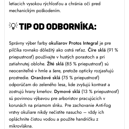
letiacich vysokou rýchlosťou a chránia oči pred
mechanickým poškodením.
💡 TIP OD ODBORNÍKA:
Správny výber farby
okuliarov Protos Integral
je pre
pilčíka rovnako dôležitý ako ostrá reťaz.
Číre sklá
(91 %
priepustnosť) používajte v hustých porastoch a pri
zatiahnutej oblohe.
Žlté sklá
(85 % priepustnosť) sú
neoceniteľné v hmle a šere, pretože opticky rozjasňujú
prostredie.
Oranžové sklá
(75 % priepustnosť)
odporúčam do zeleného lesa, kde zvyšujú kontrast a
zostrujú hrany kmeňov.
Dymové sklá
(13 % priepustnosť)
sú povinnou výbavou pre arboristov pracujúcich v
korunách na priamom slnku. Pre zachovanie Anti-fog
vrstvy okuliare nikdy nečistite nasucho – vždy ich
opláchnite čistou vodou a použite handričku z
mikrovlákna.