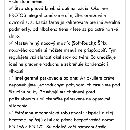
v členitom teréne.
✅ Štvorstupňová farebná optimalizácia:
Okuliare
PROTOS Integral ponúkame číre, žlté, oranžové a
dymové sklá. Každá farba je kalibrovaná pre iné svetelné
podmienky, od hlbokého tieňa v lese až po ostré horské
slnko.
✅ Nastaviteľný nosový mostík (Soft-Touch):
Šírku
nosového opretia si môžete manuálne prispôsobiť. Tým
regulujete vzdialenosť okuliarov od tváre, čo umožňuje
ideálne prúdenie vzduchu a zabraňuje kondenzácii
vlhkosti.
✅ Inteligentná parkovacia poloha:
Ak okuliare práve
nepotrebujete, jednoduchým pohybom ich zasuniete pod
škrupinu prilby. Zostávajú tak chránené pred
poškriabaním a sú okamžite pripravené na opätovné
sklopenie.
✅ Extrémna mechanická robustnosť:
Napriek nízkej
hmotnosti spĺňajú okuliare prísne bezpečnostné normy
EN 166 a EN 172. Sú odolné voči nárazom častíc