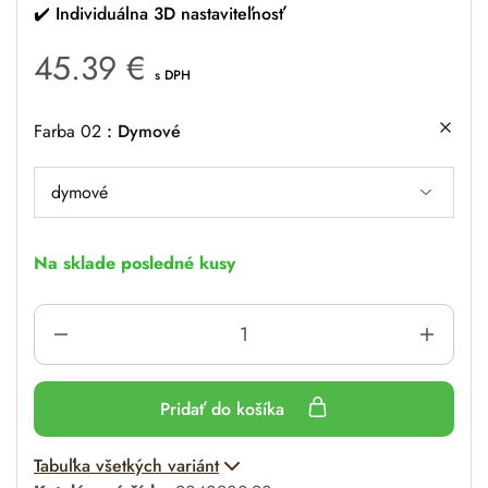
✔️ Individuálna 3D nastaviteľnosť
45.39
€
s DPH
Farba 02
Dymové
Na sklade posledné kusy
Pridať do košíka
A
Tabuľka všetkých variánt