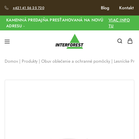
Blog
Kontakt
+421 41 56 25 720
KAMENNÁ PREDAJŇA PRESŤAHOVANÁ NA NOVÚ
VIAC INFO
ADRESU -
TU
Domov
|
Produkty
|
Obuv oblečenie a ochranné pomôcky
|
Lesnícke Prilb