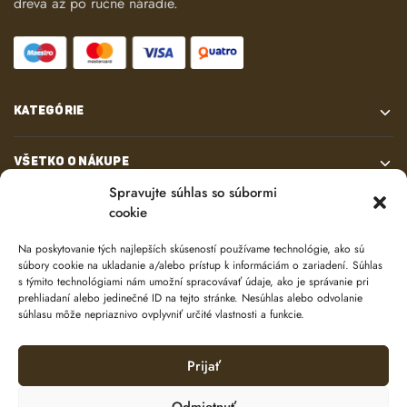
dreva až po ručné náradie.
KATEGÓRIE
VŠETKO O NÁKUPE
Spravujte súhlas so súbormi
cookie
KONTAKT
Na poskytovanie tých najlepších skúseností používame technológie, ako sú
súbory cookie na ukladanie a/alebo prístup k informáciám o zariadení. Súhlas
s týmito technológiami nám umožní spracovávať údaje, ako je správanie pri
prehliadaní alebo jedinečné ID na tejto stránke. Nesúhlas alebo odvolanie
súhlasu môže nepriaznivo ovplyvniť určité vlastnosti a funkcie.
Prijať
© 2024 e-shop od
lukasolos.sk
Odmietnuť