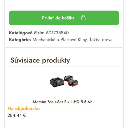
Pridať do košíka
A
Katalógové číslo:
601735840
l
Kategórie:
Mechanické a Plastové Kliny
,
Ťažba dreva
t
e
Súvisiace produkty
r
n
a
t
i
v
e
Metabo Basis-Set 2 x LiHD 5.5 Ah
:
Na objednávku
284.44
€