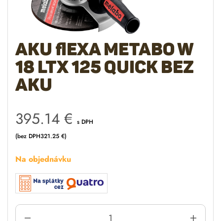
Aku flexa METABO W
18 LTX 125 Quick bez
aku
395.14
€
s DPH
(bez DPH
321.25
€
)
Na objednávku