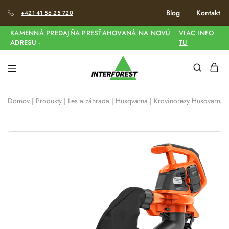
Blog
Kontakt
+421 41 56 25 720
KAMENNÁ PREDAJŇA PRESŤAHOVANÁ NA NOVÚ
VIAC INFO
ADRESU -
TU
Domov
|
Produkty
|
Les a záhrada
|
Husqvarna
|
Krovinorezy Husqvarna