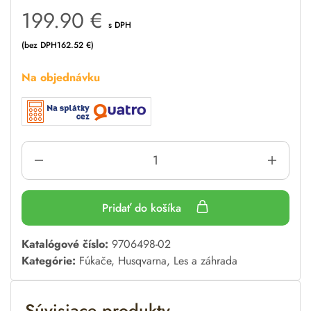
199.90
€
s DPH
(bez DPH
162.52
€
)
Na objednávku
Pridať do košíka
A
Katalógové číslo:
9706498-02
l
Kategórie:
Fúkače
,
Husqvarna
,
Les a záhrada
t
e
Súvisiace produkty
r