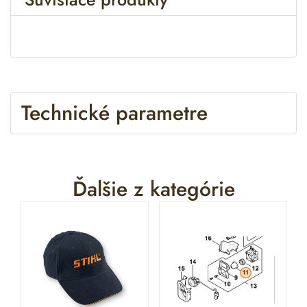
n
a
t
i
v
e
Technické parametre
:
Ďalšie z kategórie