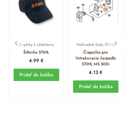
Doplnky k oblečeniu
Náhradné diely STIHL
Šiltovka STIHL
Čiapočka pre
Vstrekovacie čerpadlo
4.99
€
STIHL MS 500i
4.13
€
Pridať do košíka
Pridať do košíka