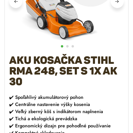
AKU kosačka STIHL
RMA 248, set s 1x AK
30
✔️ Spoľahlivý akumulátorový pohon
✔️ Centrálne nastavenie výšky kosenia
✔️ Veľký zberný kôš s indikátorom naplnenia
✔️ Tichá a ekologická prevádzka
✔️ Ergonomický dizajn pre pohodlné používanie
✔️ Kompaktné skladovanie