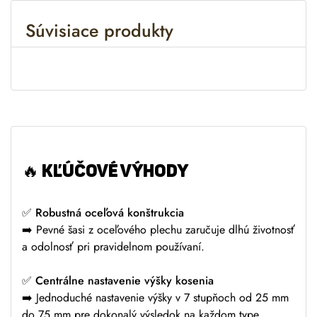
r
Súvisiace produkty
n
a
t
i
v
e
:
🔥
KĽÚČOVÉ VÝHODY
✅
Robustná oceľová konštrukcia
➡️ Pevné šasi z oceľového plechu zaručuje dlhú životnosť
a odolnosť pri pravidelnom používaní.
✅
Centrálne nastavenie výšky kosenia
➡️ Jednoduché nastavenie výšky v 7 stupňoch od 25 mm
do 75 mm pre dokonalý výsledok na každom type