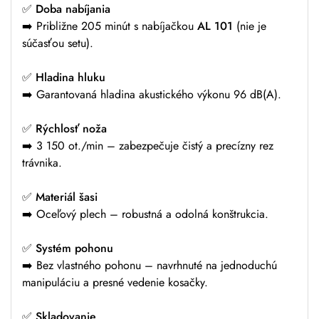
✅
Doba nabíjania
➡️ Približne 205 minút s nabíjačkou
AL 101
(nie je
súčasťou setu).
✅
Hladina hluku
➡️ Garantovaná hladina akustického výkonu 96 dB(A).
✅
Rýchlosť noža
➡️ 3 150 ot./min – zabezpečuje čistý a precízny rez
trávnika.
✅
Materiál šasi
➡️ Oceľový plech – robustná a odolná konštrukcia.
✅
Systém pohonu
➡️ Bez vlastného pohonu – navrhnuté na jednoduchú
manipuláciu a presné vedenie kosačky.
✅
Skladovanie