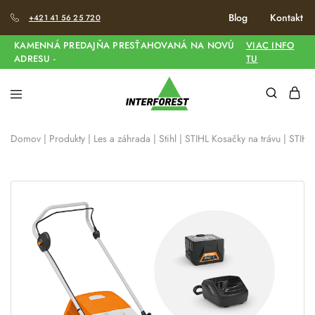
Blog
Kontakt
+421 41 56 25 720
KAMENNÁ PREDAJŇA PRESŤAHOVANÁ NA NOVÚ
VIAC INFO
ADRESU -
TU
Domov
|
Produkty
|
Les a záhrada
|
Stihl
|
STIHL Kosačky na trávu
|
STIHL