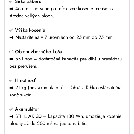
✅
Šírka záberu
➡️ 46 cm – ideálne pre efektívne kosenie menších a
stredne veľkých plôch.
✅
Výška kosenia
➡️ Nastaviteľná v 7 úrovniach od 25 mm do 75 mm.
✅
Objem zberného koša
➡️ 55 litrov – dostatočná kapacita pre dlhšiu prevádzku
bez prerušení.
✅
Hmotnosť
➡️ 21 kg (bez akumulátora) – ľahká a ľahko ovládateľná
konštrukcia.
✅
Akumulátor
➡️ STIHL
AK 30
– kapacita 180 Wh, umožňuje kosenie
plochy až do 250 m² na jedno nabitie.