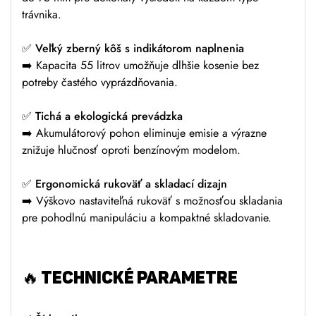
trávnika.
✅
Veľký zberný kôš s indikátorom naplnenia
➡️ Kapacita 55 litrov umožňuje dlhšie kosenie bez
potreby častého vyprázdňovania.
✅
Tichá a ekologická prevádzka
➡️ Akumulátorový pohon eliminuje emisie a výrazne
znižuje hlučnosť oproti benzínovým modelom.
✅
Ergonomická rukoväť a skladací dizajn
➡️ Výškovo nastaviteľná rukoväť s možnosťou skladania
pre pohodlnú manipuláciu a kompaktné skladovanie.
🔥
TECHNICKÉ PARAMETRE