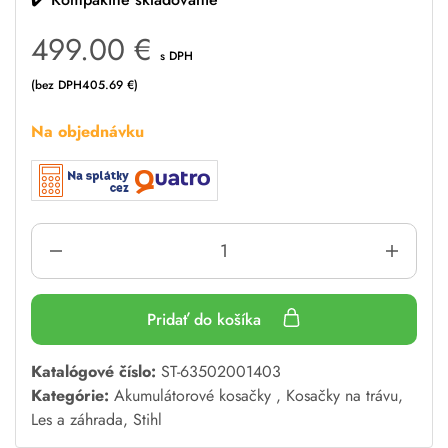
499.00
€
s DPH
(bez DPH
405.69
€
)
Na objednávku
Pridať do košíka
A
Katalógové číslo:
ST-63502001403
l
Kategórie:
Akumulátorové kosačky
,
Kosačky na trávu
,
t
Les a záhrada
,
Stihl
e