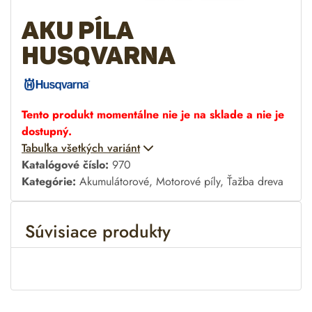
AKU píla
Husqvarna
Tento produkt momentálne nie je na sklade a nie je
dostupný.
A
Tabuľka všetkých variánt
l
Katalógové číslo:
970
t
Kategórie:
Akumulátorové
,
Motorové píly
,
Ťažba dreva
e
r
Súvisiace produkty
n
a
t
i
v