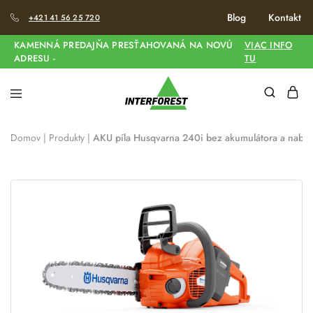
Blog
Kontakt
+421 41 56 25 720
KAMENNÁ PREDAJŇA PRESŤAHOVANÁ NA NOVÚ
VIAC INFO
ADRESU -
TU
Domov
|
Produkty
|
AKU píla Husqvarna 240i bez akumulátora a nabíj