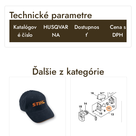
e
:
Technické parametre
Katalógov
HUSQVAR
Dostupnos
Cena s
é číslo
NA
ť
DPH
Ďalšie z kategórie