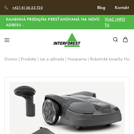
Blog
Kontakt
+421 41 56 25 720
KAMENNÁ PREDAJŇA PRESŤAHOVANÁ NA NOVÚ
VIAC INFO
ADRESU -
TU
Domov
|
Produkty
|
Les a záhrada
|
Husqvarna
|
Robotické kosačky Husq