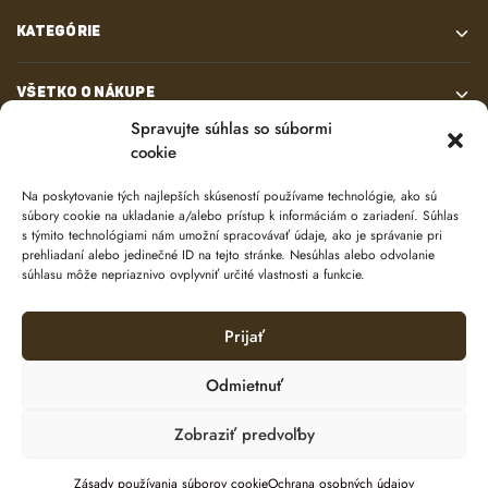
KATEGÓRIE
VŠETKO O NÁKUPE
Spravujte súhlas so súbormi
cookie
KONTAKT
Na poskytovanie tých najlepších skúseností používame technológie, ako sú
súbory cookie na ukladanie a/alebo prístup k informáciám o zariadení. Súhlas
s týmito technológiami nám umožní spracovávať údaje, ako je správanie pri
prehliadaní alebo jedinečné ID na tejto stránke. Nesúhlas alebo odvolanie
súhlasu môže nepriaznivo ovplyvniť určité vlastnosti a funkcie.
Prijať
© 2024 e-shop od
lukasolos.sk
Odmietnuť
Zobraziť predvoľby
Ochrana osobných údajov
Zásady používania súborov cookie (EÚ)
Pridať do košíka
Zásady používania súborov cookie
Ochrana osobných údajov