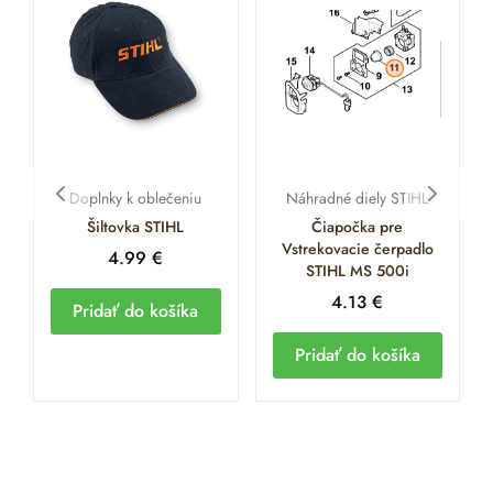
Doplnky k oblečeniu
Náhradné diely STIHL
Šiltovka STIHL
Čiapočka pre
Vstrekovacie čerpadlo
4.99
€
STIHL MS 500i
4.13
€
Pridať do košíka
Pridať do košíka