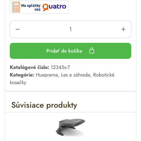
Pridať do košíka
A
Katalógové číslo:
12345x-7
l
Kategórie:
Husqvarna
,
Les a záhrada
,
Robotické
t
kosačky
e
r
Súvisiace produkty
n
a
t
i
v