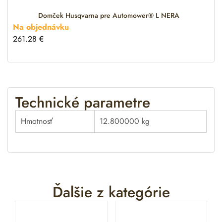
e
:
Domček Husqvarna pre Automower® L NERA
Na objednávku
261.28
€
Technické parametre
Hmotnosť
12.800000 kg
Ďalšie z kategórie