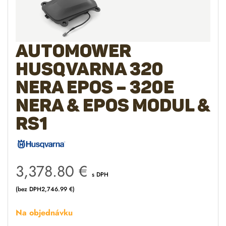
AUTOMOWER
Husqvarna 320
NERA EPOS – 320E
NERA & EPOS modul &
RS1
3,378.80
€
s DPH
(bez DPH
2,746.99
€
)
Na objednávku