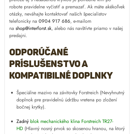
robote pravidelne vyčistiť a premazať. Ak máte akékoľvek
otázky, neváhajte kontaktovať našich špecialistov
telefonicky na
0904 917 686
, e-mailom
na
shop@interforst.sk
, alebo nás navštívte priamo v našej
predajni.
Odporúčané
príslušenstvo a
kompatibilné doplnky
Špeciálne mazivo na závitovky Forstreich
(Nevyhnutný
doplnok pre pravidelnú údržbu vretena po zložení
bočnej krytky).
Zadný
blok mechanického klina Forstreich TR27-
HD
(Hlavný nosný prvok so skosenou hranou, na ktorý