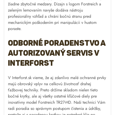
žiadne zbytočné medzery. Dizajn s logom Forstreich a
zeleným lemovaním navyše dodáva nástroju
profesionálny vzhľad a chráni bočnú stranu pred
mechanickým poškodením pri manipulácii v hustom
poraste.
Odborné poradenstvo a
autorizovaný servis v
Interforst
V Interforst.sk vieme, že aj zdanlivo malé ochranné prvky
majú obrovský vplyv na celkovú životnosť drahej
ťažbovej techniky. Preto držíme skladom nielen tieto
bočné krytky, ale aj všetky ostatné kľúčové diely pre
inovatívny model Forstreich TR27-HD. Naši technici Vám
radi poradia so správnym postupom čistenia a údržby,
pretože aj s nasadenou krytkou je potrebné klin po