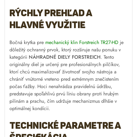
:
Rýchly prehľad a
hlavné využitie
Bočná krytka pre
mechanický klin Forstreich TR27-HD
je
dôležitý ochranný prvok, ktorý rozširuje našu ponuku v
kategórii
NÁHRADNÉ DIELY FORSTREICH
. Tento
originálny diel je určený pre profesionálnych pilčíkov,
ktorí chcú maximalizovať životnosť svojho nástroja a
chrániť vnútorné vreteno pred extrémnym znečistením
počas ťažby. Hoci nenahrádza pravidelnú údržbu,
predstavuje spoľahlivú prvú líniu obrany proti hrubým
pilinám a prachu, čím udržuje mechanizmus dlhšie v
optimálnej kondícii.
Technické parametre a