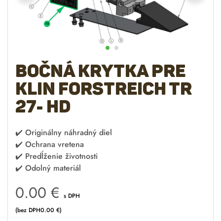
Bočná krytka pre
klin Forstreich TR
27- HD
✔️
Originálny náhradný diel
✔️
Ochrana vretena
✔️
Predĺženie životnosti
✔️
Odolný materiál
0.00
€
s DPH
(bez DPH
0.00
€
)