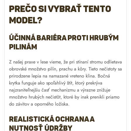
Prečo si vybrať tento
model?
Účinná bariéra proti hrubým
pilinám
Z našej praxe v lese vieme, že pri stínaní stromu odlietava
obrovské množstvo pilín, prachu a kôry. Tieto nečistoty sa
prirodzene lepia na namazané vreteno klina. Bočná
krytka funguje ako spoľahlivý štít, ktorý prekrýva
najzraniteľnejšiu časť mechanizmu a výrazne znižuje
množstvo hrubých nečistôt, ktoré by inak prenikli priamo
do závitov a oporného ložiska.
Realistická ochrana a
nutnosť údržby