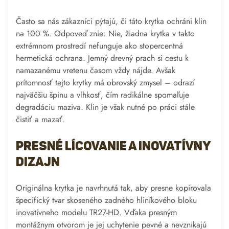
Často sa nás zákazníci pýtajú, či táto krytka ochráni klin
na 100 %. Odpoveď znie: Nie, žiadna krytka v takto
extrémnom prostredí nefunguje ako stopercentná
hermetická ochrana. Jemný drevný prach si cestu k
namazanému vretenu časom vždy nájde. Avšak
prítomnosť tejto krytky má obrovský zmysel – odrazí
najväčšiu špinu a vlhkosť, čím radikálne spomaľuje
degradáciu maziva. Klin je však nutné po práci stále
čistiť a mazať.
Presné lícovanie a inovatívny
dizajn
Originálna krytka je navrhnutá tak, aby presne kopírovala
špecifický tvar skoseného zadného hliníkového bloku
inovatívneho modelu TR27-HD. Vďaka presným
montážnym otvorom je jej uchytenie pevné a nevznikajú