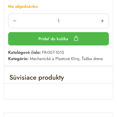
Na objednávku
Pridať do košíka
A
Katalógové číslo:
FR-007-1015
l
Kategórie:
Mechanické a Plastové Kliny
,
Ťažba dreva
t
e
Súvisiace produkty
r
n
a
t
i
v
e