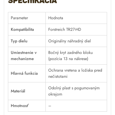
špecifikácia
Parameter
Hodnota
Kompatibilita
Forstreich TR27-HD
Typ dielu
Originálny náhradný diel
Umiestnenie v
Bočný kryt zadného bloku
mechanizme
(pozícia 13 na nákrese)
Ochrana vretena a ložiska pred
Hlavná funkcia
nečistotami
Odolný plast s pogumovaným
Materiál
okrajom
Hmotnosť
–