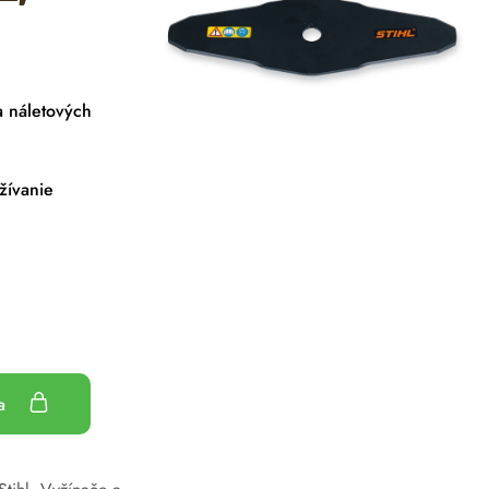
a náletových
žívanie
ka