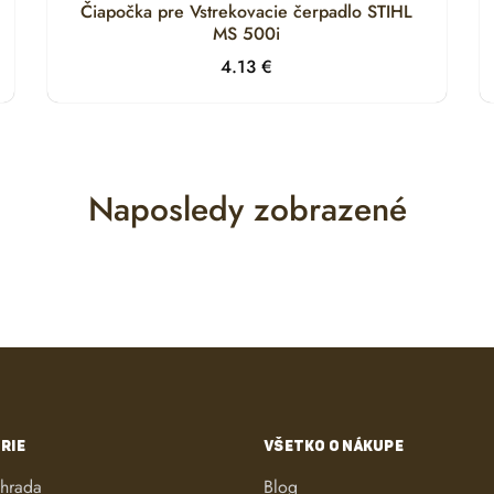
Čiapočka pre Vstrekovacie čerpadlo STIHL
MS 500i
4.13
€
Naposledy zobrazené
RIE
VŠETKO O NÁKUPE
áhrada
Blog