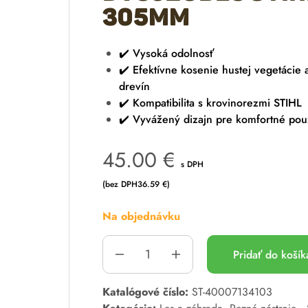
305mm
✔️ Vysoká odolnosť
✔️ Efektívne kosenie hustej vegetácie 
drevín
✔️ Kompatibilita s krovinorezmi STIHL
✔️ Vyvážený dizajn pre komfortné pou
45.00
€
s DPH
(bez DPH
36.59
€
)
Na objednávku
Pridať do koší
A
Katalógové číslo:
ST-40007134103