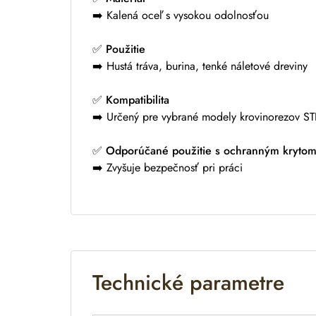
➡️ Kalená oceľ s vysokou odolnosťou
✅
Použitie
➡️ Hustá tráva, burina, tenké náletové dreviny
✅
Kompatibilita
➡️ Určený pre vybrané modely krovinorezov ST
✅
Odporúčané použitie s ochranným kryto
➡️ Zvyšuje bezpečnosť pri práci
Technické parametre