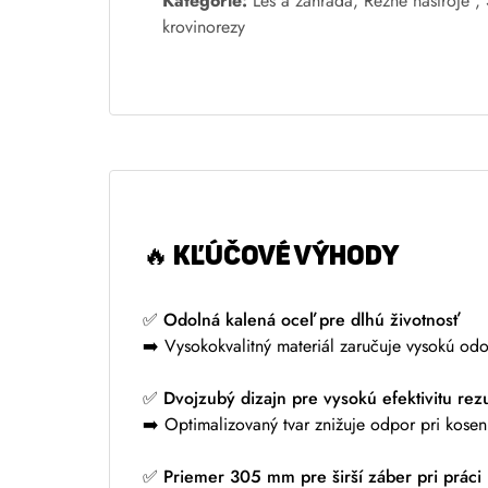
l
Kategórie:
Les a záhrada
,
Rezné nástroje
,
t
krovinorezy
e
r
n
a
t
i
v
e
🔥
KĽÚČOVÉ VÝHODY
:
✅
Odolná kalená oceľ pre dlhú životnosť
➡️ Vysokokvalitný materiál zaručuje vysokú od
✅
Dvojzubý dizajn pre vysokú efektivitu rez
➡️ Optimalizovaný tvar znižuje odpor pri kosení
✅
Priemer 305 mm pre širší záber pri práci