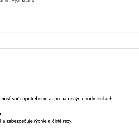
Stihl
,
Vyžínače a
olnosť voči opotrebeniu aj pri náročných podmienkach.
u
 a zabezpečuje rýchle a čisté rezy.