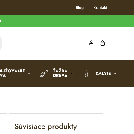
Blog
Kontakt
TU
BLIŽOVANIE
ŤAŽBA
ĎALŠIE
EVA
DREVA
Súvisiace produkty