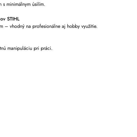
h s minimálnym úsilím.
zov STIHL
m – vhodný na profesionálne aj hobby využitie.
nú manipuláciu pri práci.