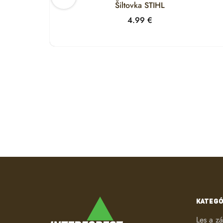
Šiltovka STIHL
4.99
€
KATEGÓ
Les a z