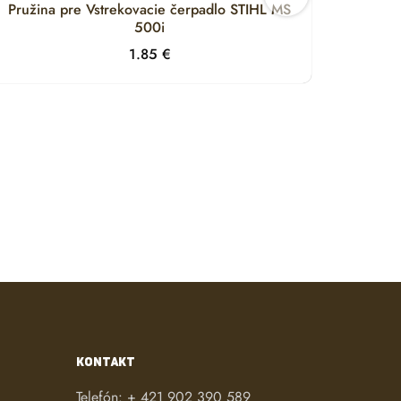
Pružina pre Vstrekovacie čerpadlo STIHL MS
Držia
500i
1.85
€
KONTAKT
Telefón:
+ 421 902 390 589