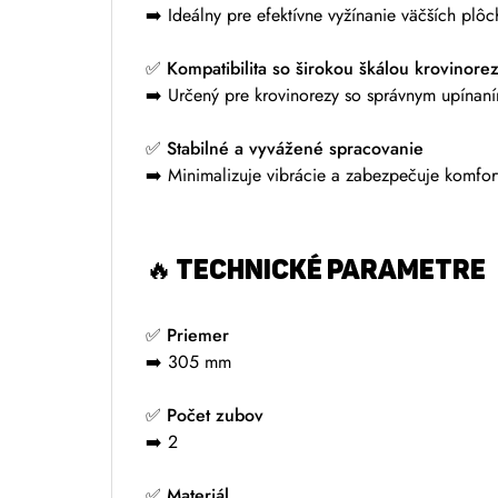
➡️ Ideálny pre efektívne vyžínanie väčších plôc
✅
Kompatibilita so širokou škálou krovinore
➡️ Určený pre krovinorezy so správnym upínaní
✅
Stabilné a vyvážené spracovanie
➡️ Minimalizuje vibrácie a zabezpečuje komfort
🔥
TECHNICKÉ PARAMETRE
✅
Priemer
➡️ 305 mm
✅
Počet zubov
➡️ 2
✅
Materiál