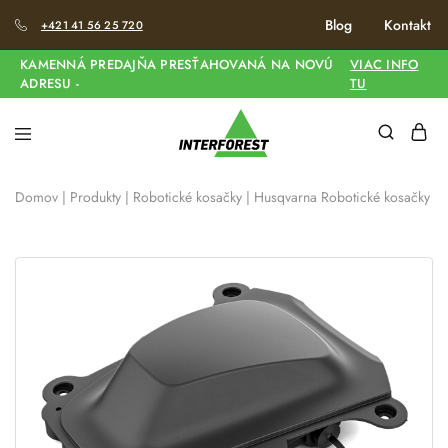
Blog
Kontakt
+421 41 56 25 720
KAMENNÁ PREDAJŇA PRESŤAHOVANÁ NA NOVÚ
VIAC INFO
ADRESU -
TU
Domov
|
Produkty
|
Robotické kosačky
|
Husqvarna Robotické kosačky
|