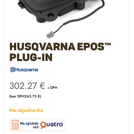
Husqvarna EPOS™
Plug-in
302.27
€
s DPH
(bez DPH
245.75
€
)
Na objednávku