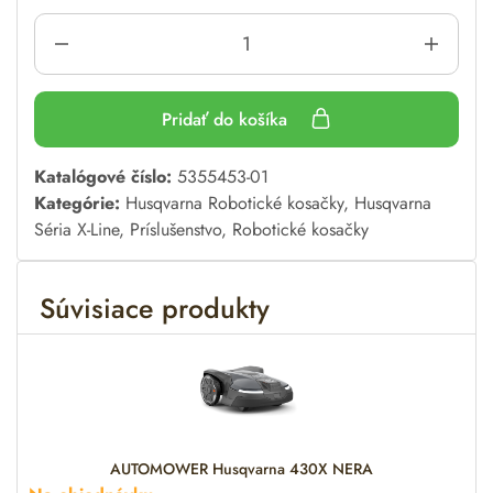
Pridať do košíka
A
Katalógové číslo:
5355453-01
l
Kategórie:
Husqvarna Robotické kosačky
,
Husqvarna
t
Séria X-Line
,
Príslušenstvo
,
Robotické kosačky
e
r
Súvisiace produkty
n
a
t
i
v
e
:
AUTOMOWER Husqvarna 430X NERA