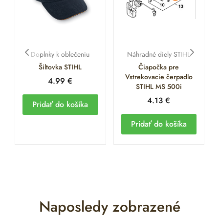
Doplnky k oblečeniu
Náhradné diely STIHL
Šiltovka STIHL
Čiapočka pre
Vstrekovacie čerpadlo
4.99
€
STIHL MS 500i
4.13
€
Pridať do košíka
Pridať do košíka
Naposledy zobrazené