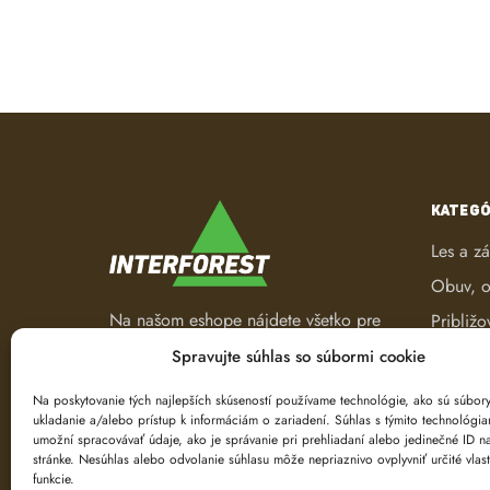
KATEGÓ
Les a z
Obuv, o
Na našom eshope nájdete všetko pre
Približo
les a záhradu. Od pracovného
Robotic
Spravujte súhlas so súbormi cookie
oblečenia, nástrojov na ťažbu a
Spracov
spracovanie dreva až po ručné
Na poskytovanie tých najlepších skúseností používame technológie, ako sú súbor
ukladanie a/alebo prístup k informáciám o zariadení. Súhlas s týmito technológi
náradie.
Ťažba d
umožní spracovávať údaje, ako je správanie pri prehliadaní alebo jedinečné ID na
Značeni
stránke. Nesúhlas alebo odvolanie súhlasu môže nepriaznivo ovplyvniť určité vlast
funkcie.