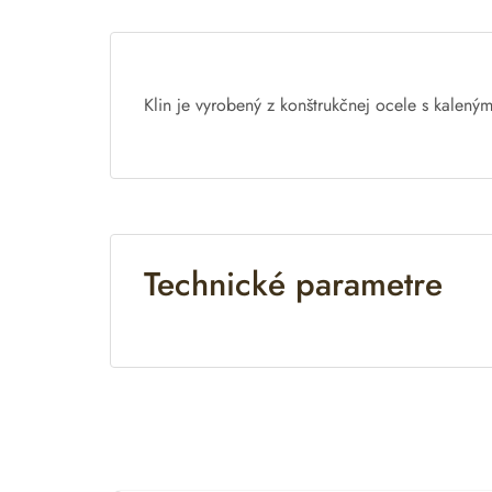
a
t
i
v
Klin je
vyrobený
z
konštrukčnej
ocele
s
kaleným
e
:
Technické parametre