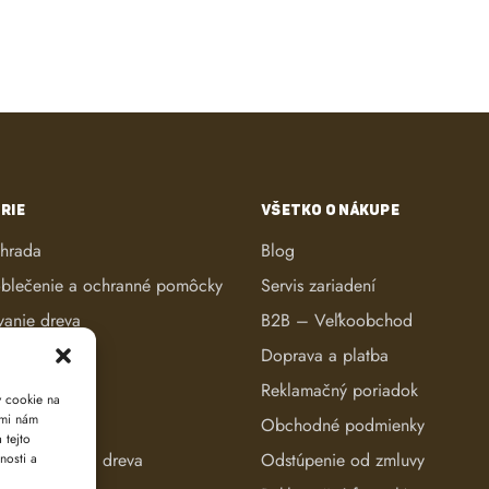
RIE
VŠETKO O NÁKUPE
áhrada
Blog
blečenie a ochranné pomôcky
Servis zariadení
vanie dreva
B2B – Veľkoobchod
ké kosačky
Doprava a platba
anie dreva
Reklamačný poriadok
y cookie na
ami nám
reva
Obchodné podmienky
 tejto
e a evidencia dreva
Odstúpenie od zmluvy
nosti a