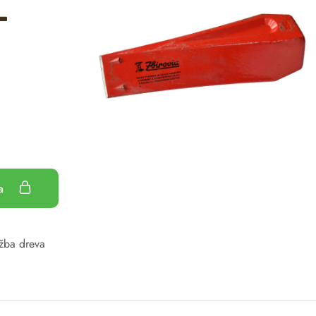
–
ka
žba dreva