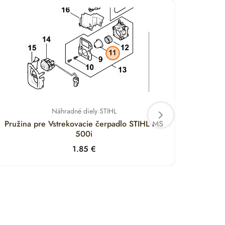
Náhradné diely STIHL
Pružina pre Vstrekovacie čerpadlo STIHL MS
Držia
500i
1.85
€