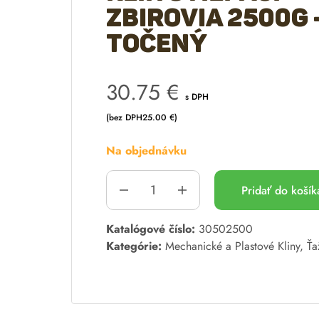
Zbirovia 2500g 
točený
30.75
€
s DPH
(bez DPH
25.00
€
)
Na objednávku
Pridať do koší
A
Katalógové číslo:
30502500
l
Kategórie:
Mechanické a Plastové Kliny
,
Ťa
t
e
r
n