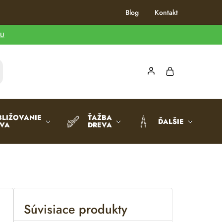
Blog
Kontakt
TU
BLIŽOVANIE
ŤAŽBA
ĎALŠIE
EVA
DREVA
Súvisiace produkty