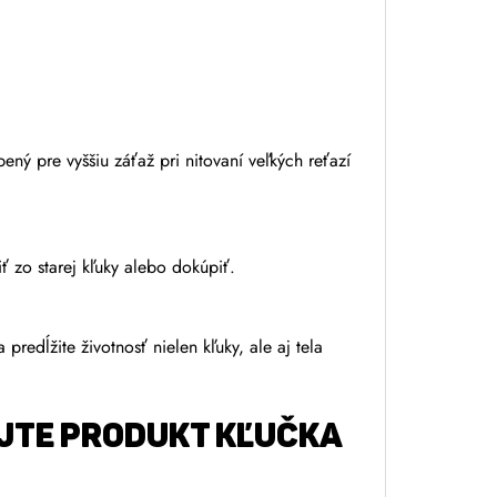
ený pre vyššiu záťaž pri nitovaní veľkých reťazí
ť zo starej kľuky alebo dokúpiť.
predĺžite životnosť nielen kľuky, ale aj tela
AJTE produkt Kľučka