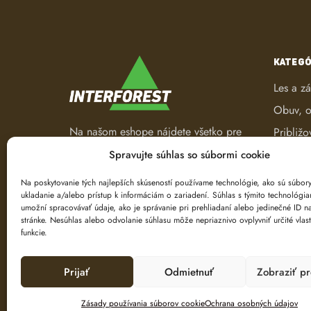
KATEGÓ
Les a z
Obuv, o
Na našom eshope nájdete všetko pre
Približo
les a záhradu. Od pracovného
Robotic
Spravujte súhlas so súbormi cookie
oblečenia, nástrojov na ťažbu a
Spracov
spracovanie dreva až po ručné
Na poskytovanie tých najlepších skúseností používame technológie, ako sú súbor
ukladanie a/alebo prístup k informáciám o zariadení. Súhlas s týmito technológi
náradie.
Ťažba d
umožní spracovávať údaje, ako je správanie pri prehliadaní alebo jedinečné ID na
Značeni
stránke. Nesúhlas alebo odvolanie súhlasu môže nepriaznivo ovplyvniť určité vlast
funkcie.
Prijať
Odmietnuť
Zobraziť p
Zásady používania súborov cookie
Ochrana osobných údajov