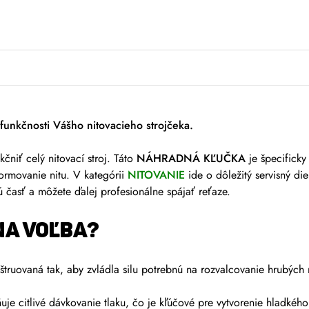
unkčnosti Vášho nitovacieho strojčeka.
čniť celý nitovací stroj. Táto
NÁHRADNÁ KĽUČKA
je špecificky
formovanie nitu. V kategórii
NITOVANIE
ide o dôležitý servisný di
 časť a môžete ďalej profesionálne spájať reťaze.
NA VOĽBA?
štruovaná tak, aby zvládla silu potrebnú na rozvalcovanie hrubých 
je citlivé dávkovanie tlaku, čo je kľúčové pre vytvorenie hladkéh