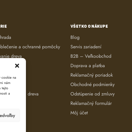
RIE
VŠETKO O NÁKUPE
áhrada
Blog
blečenie a ochranné pomôcky
Servis zariadení
vanie dreva
B2B – Veľkoobchod
ké kosačky
Doprava a platba
anie dreva
Reklamačný poriadok
y cookie na
ami nám
reva
Obchodné podmienky
 tejto
e a evidencia dreva
Odstúpenie od zmluvy
nosti a
Reklamačný formulár
Môj účet
redvoľby