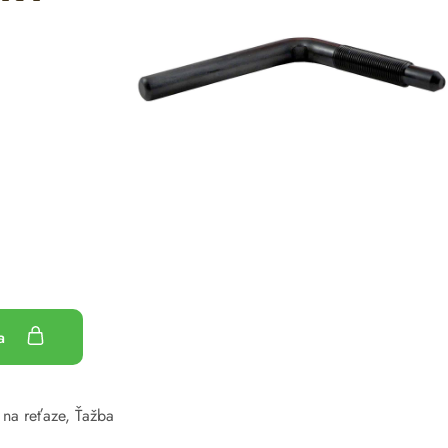
ka
 na reťaze
,
Ťažba