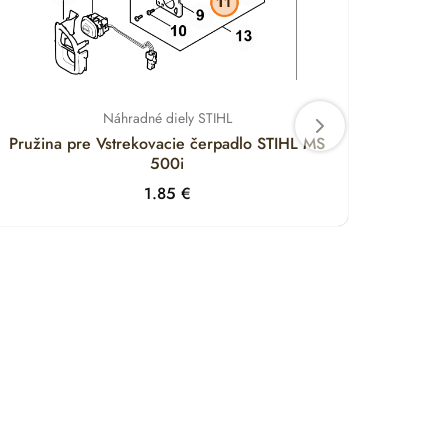
Náhradné diely STIHL
Pružina pre Vstrekovacie čerpadlo STIHL MS
Držia
500i
1.85
€