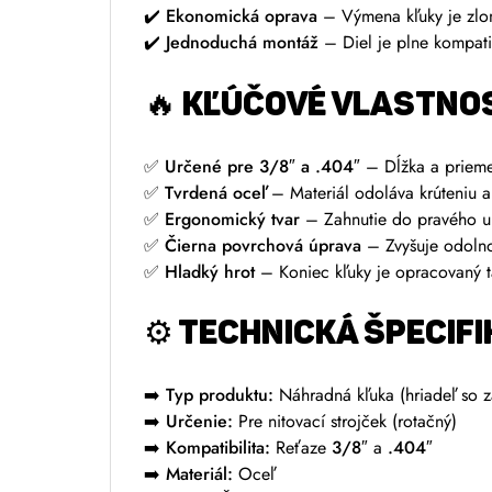
✔️
Ekonomická oprava
– Výmena kľuky je zlomk
✔️
Jednoduchá montáž
– Diel je plne kompati
🔥 KĽÚČOVÉ VLASTNOS
✅
Určené pre 3/8″ a .404″
– Dĺžka a priemer
✅
Tvrdená oceľ
– Materiál odoláva krúteniu a 
✅
Ergonomický tvar
– Zahnutie do pravého uhl
✅
Čierna povrchová úprava
– Zvyšuje odolno
✅
Hladký hrot
– Koniec kľuky je opracovaný ta
⚙️ TECHNICKÁ ŠPECIFI
➡️ Typ produktu:
Náhradná kľuka (hriadeľ so z
➡️ Určenie:
Pre nitovací strojček (rotačný)
➡️ Kompatibilita:
Reťaze
3/8″
a
.404″
➡️ Materiál:
Oceľ