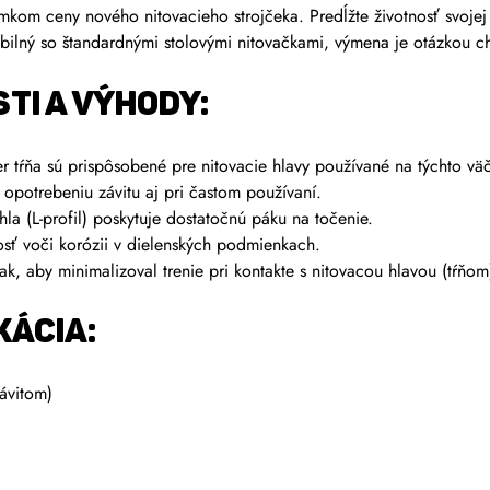
om ceny nového nitovacieho strojčeka. Predĺžte životnosť svojej 
bilný so štandardnými stolovými nitovačkami, výmena je otázkou ch
TI A VÝHODY:
 tŕňa sú prispôsobené pre nitovacie hlavy používané na týchto väč
opotrebeniu závitu aj pri častom používaní.
a (L-profil) poskytuje dostatočnú páku na točenie.
sť voči korózii v dielenských podmienkach.
k, aby minimalizoval trenie pri kontakte s nitovacou hlavou (tŕňom
KÁCIA:
ávitom)