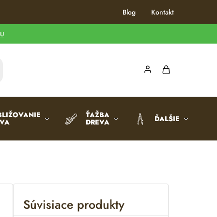
Blog
Kontakt
TU
BLIŽOVANIE
ŤAŽBA
ĎALŠIE
EVA
DREVA
Súvisiace produkty