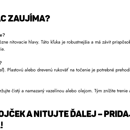
AC ZAUJÍMA?
ze?
zne nitovacie hlavy. Táto kľuka je robustnejšia a má závit prispôsob
ia.
?
eľ). Plastovú alebo drevenú rukoväť na točenie je potrebné prehodi
ujte čistý a namazaný vazelínou alebo olejom. Tým znížite trenie a 
OJČEK A NITUJTE ĎALEJ – PRID
!