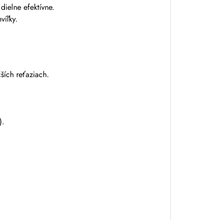
dielne efektívne.
víľky.
ších reťaziach.
).