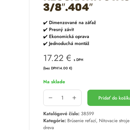
3/8″.404″
✔️
Dimenzované na záťaž
✔️
Presný závit
✔️
Ekonomická oprava
✔️
Jednoduchá montáž
17.22
€
s DPH
(bez DPH
14.00
€
)
Na sklade
Pridať do koší
A
Katalógové číslo:
38599
l
Kategórie:
Brúsenie reťazí
,
Nitovacie stroje
t
dreva