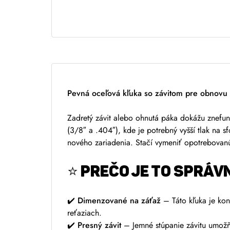
e
r
n
a
t
i
v
Pevná oceľová kľuka so závitom pre obnovu f
e
:
Zadretý závit alebo ohnutá páka dokážu znefunk
(3/8″ a .404″), kde je potrebný vyšší tlak na s
nového zariadenia. Stačí vymeniť opotrebovanú
⭐ PREČO JE TO SPRÁV
✔️
Dimenzované na záťaž
– Táto kľuka je kon
reťaziach.
✔️
Presný závit
– Jemné stúpanie závitu umožňu