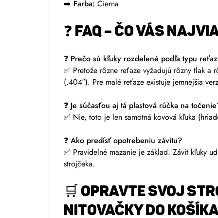
➡️ Farba:
Čierna
❓ FAQ – ČO VÁS NAJVI
❓ Prečo sú kľuky rozdelené podľa typu reťa
✅ Pretože rôzne reťaze vyžadujú rôzny tlak a rô
(.404″). Pre malé reťaze existuje jemnejšia verz
❓ Je súčasťou aj tá plastová rúčka na točenie
✅ Nie, toto je len samotná kovová kľuka (hriad
❓ Ako predísť opotrebeniu závitu?
✅ Pravidelné mazanie je základ. Závit kľuky udrž
strojčeka.
🛒 OPRAVTE SVOJ STR
nitovačky DO KOŠÍKA