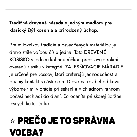
Tradičná drevená násada s jedným madlom pre
klasický štýl kosenia a prirodzený úchop.
Pre milovníkov tradície a osvedčených materiálov je
drevo stále voľbou číslo jedna. Toto
DREVENÉ
KOSISKO
s jednou kolmou rúčkou predstavuje rokmi
overenú klasiku v kategórii
ZALESŇOVACIE NÁRADIE
.
Je určené pre koscov, ktorí preferujú jednoduchosť a
priamy kontakt s nástrojom. Drevo na rozdiel od kovu
výborne tlmí vibrácie pri sekaní a v chladnom rannom
počasí nechladí do dlaní, čo oceníte pri skorej údržbe
lesných kultúr či lúk.
⭐ PREČO JE TO SPRÁVNA
VOĽBA?