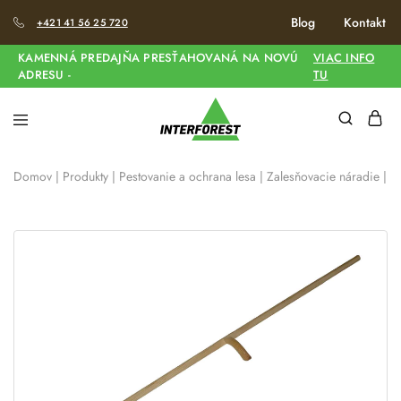
Blog
Kontakt
+421 41 56 25 720
KAMENNÁ PREDAJŇA PRESŤAHOVANÁ NA NOVÚ
VIAC INFO
ADRESU -
TU
Domov
|
Produkty
|
Pestovanie a ochrana lesa
|
Zalesňovacie náradie
|
K