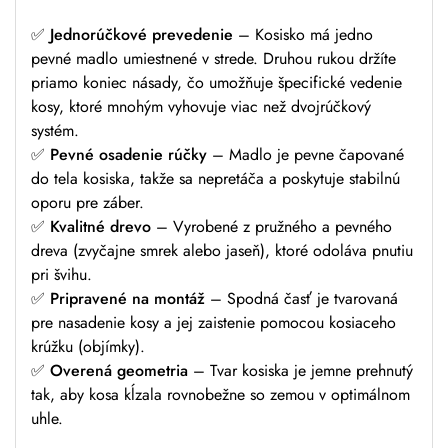
✅
Jednorúčkové prevedenie
– Kosisko má jedno
pevné madlo umiestnené v strede. Druhou rukou držíte
priamo koniec násady, čo umožňuje špecifické vedenie
kosy, ktoré mnohým vyhovuje viac než dvojrúčkový
systém.
✅
Pevné osadenie rúčky
– Madlo je pevne čapované
do tela kosiska, takže sa nepretáča a poskytuje stabilnú
oporu pre záber.
✅
Kvalitné drevo
– Vyrobené z pružného a pevného
dreva (zvyčajne smrek alebo jaseň), ktoré odoláva pnutiu
pri švihu.
✅
Pripravené na montáž
– Spodná časť je tvarovaná
pre nasadenie kosy a jej zaistenie pomocou kosiaceho
krúžku (objímky).
✅
Overená geometria
– Tvar kosiska je jemne prehnutý
tak, aby kosa kĺzala rovnobežne so zemou v optimálnom
uhle.