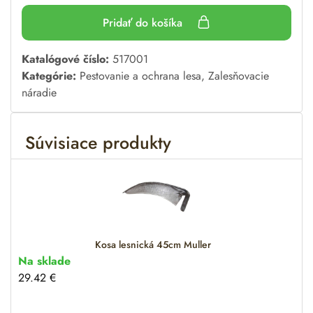
Pridať do košíka
A
Katalógové číslo:
517001
l
Kategórie:
Pestovanie a ochrana lesa
,
Zalesňovacie
t
náradie
e
r
Súvisiace produkty
n
a
t
i
v
e
:
Kosa lesnická 45cm Muller
Na sklade
29.42
€