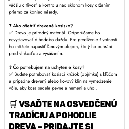
väčšiu citlivosť a kontrolu nad sklonom kosy držaním
priamo za koniec násady.
❓ Ako ošetriť drevené kosisko?
✅ Drevo je prírodný materiál. Odporúčame ho
nevystavovať dlhodobo dažďu. Pre predĺženie životnosti
ho môžete napustiť ľanovým olejom, ktorý ho ochráni
pred vlhkosťou a vysúšaním.
❓ Čo potrebujem na uchytenie kosy?
✅ Budete potrebovať kosiaci krúžok (objímku) s kľúčom
a prípadne drevený alebo kovový klin na vymedzenie
vôle, aby kosa sedela pevne a nemenila uhol.
🛒 VSAĎTE NA OSVEDČENÚ
TRADÍCIU A POHODLIE
DREVA – PRIDAJTE SI