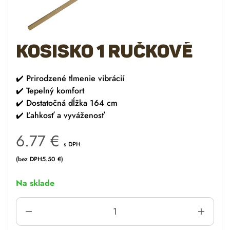
Kosisko 1 ručkové
✔️
Prirodzené tlmenie vibrácií
✔️
Tepelný komfort
✔️
Dostatočná dĺžka 164 cm
✔️
Ľahkosť a vyváženosť
6.77
€
s DPH
(bez DPH
5.50
€
)
Na sklade