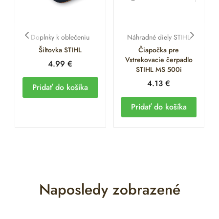
Doplnky k oblečeniu
Náhradné diely STIHL
Šiltovka STIHL
Čiapočka pre
Vstrekovacie čerpadlo
4.99
€
STIHL MS 500i
4.13
€
Pridať do košíka
Pridať do košíka
Naposledy zobrazené