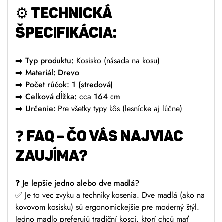
⚙️ TECHNICKÁ
ŠPECIFIKÁCIA:
➡️ Typ produktu:
Kosisko (násada na kosu)
➡️ Materiál:
Drevo
➡️ Počet rúčok:
1 (stredová)
➡️ Celková dĺžka:
cca
164 cm
➡️ Určenie:
Pre všetky typy kôs (lesnícke aj lúčne)
❓ FAQ – ČO VÁS NAJVIAC
ZAUJÍMA?
❓ Je lepšie jedno alebo dve madlá?
✅ Je to vec zvyku a techniky kosenia. Dve madlá (ako na
kovovom kosisku) sú ergonomickejšie pre moderný štýl.
Jedno madlo preferujú tradiční kosci, ktorí chcú mať