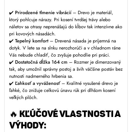
✔️
Prirodzené tlmenie vibrácií
– Drevo je materiál,
ktorý pohlcuje nárazy. Pri kosení tvrdšej trávy alebo
náletov sa otrasy neprenášajú do kĺbov tak intenzívne ako
pri kovových násadách.
✔️
Tepelný komfort
– Drevená násada je príjemná na
dotyk. V lete sa na slnku nerozhorúči a v chladnom ráne
Vás nebude chladiť, čo zvyšuje pohodlie pri práci.
✔️
Dostatočná dĺžka 164 cm
– Rozmer je dimenzovaný
tak, aby umožnil správny postoj a švih väčšine postáv bez
nutnosti nadmerného hrbenia sa.
✔️
Ľahkosť a vyváženosť
– Kvalitné vysušené drevo je
ľahké, čo znižuje celkovú únavu rúk pri dlhšom kosení
veľkých plôch.
🔥 KĽÚČOVÉ VLASTNOSTI A
VÝHODY: