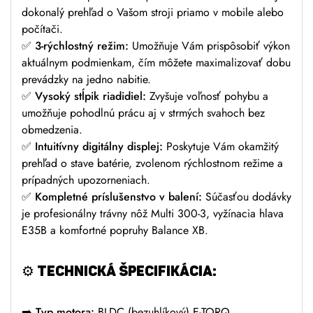
dokonalý prehľad o Vašom stroji priamo v mobile alebo
počítači.
✅
3-rýchlostný režim:
Umožňuje Vám prispôsobiť výkon
aktuálnym podmienkam, čím môžete maximalizovať dobu
prevádzky na jedno nabitie.
✅
Vysoký stĺpik riadidiel:
Zvyšuje voľnosť pohybu a
umožňuje pohodlnú prácu aj v strmých svahoch bez
obmedzenia.
✅
Intuitívny digitálny displej:
Poskytuje Vám okamžitý
prehľad o stave batérie, zvolenom rýchlostnom režime a
prípadných upozorneniach.
✅
Kompletné príslušenstvo v balení:
Súčasťou dodávky
je profesionálny trávny nôž Multi 300-3, vyžínacia hlava
E35B a komfortné popruhy Balance XB.
⚙️ TECHNICKÁ ŠPECIFIKÁCIA:
➡️
Typ motora:
BLDC (bezuhlíkový) E-TORQ