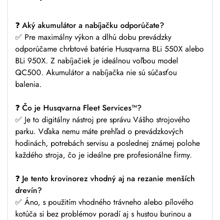
❓ Aký akumulátor a nabíjačku odporúčate?
✅ Pre maximálny výkon a dlhú dobu prevádzky
odporúčame chrbtové batérie Husqvarna BLi 550X alebo
BLi 950X. Z nabíjačiek je ideálnou voľbou model
QC500. Akumulátor a nabíjačka nie sú súčasťou
balenia.
❓ Čo je Husqvarna Fleet Services™?
✅ Je to digitálny nástroj pre správu Vášho strojového
parku. Vďaka nemu máte prehľad o prevádzkových
hodinách, potrebách servisu a poslednej známej polohe
každého stroja, čo je ideálne pre profesionálne firmy.
❓ Je tento krovinorez vhodný aj na rezanie menších
drevín?
✅ Áno, s použitím vhodného trávneho alebo pílového
kotúča si bez problémov poradí aj s hustou burinou a