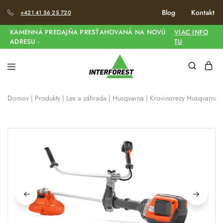
Blog
Kontakt
+421 41 56 25 720
KAMENNÁ PREDAJŇA PRESŤAHOVANÁ NA NOVÚ
VIAC INFO
ADRESU -
TU
Domov
|
Produkty
|
Les a záhrada
|
Husqvarna
|
Krovinorezy Husqvarna