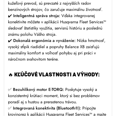
kužeľový prevod, sú prevzaté z najvyšších radov
benzínových strojov, čo zaručuje maximálnu životnosť.
✔️
Inteligentná správa stroja:
Vďaka integrovanej
konektivite môžete v aplikácii Husqvarna Fleet Services™
sledovať štatistiky využitia, servisnú históriu a poslednú
známu polohu Vášho stroja.
✔️
Dokonalá ergonómia a vyváženie:
Nízka hmotnosť,
vysoký stĺpik riadidiel a popruhy Balance XB zaisťujú
maximálny komfort a voľnosť pohybu aj pri práci v
náročnom svahovitom teréne.
🔥 KĽÚČOVÉ VLASTNOSTI A VÝHODY:
✅
Bezuhlíkový motor E-TORQ:
Poskytuje vysoký a
konzistentný krútiaci moment, ktorý si bez problémov
poradí aj s hustou a prerastenou trávou.
✅
Integrovaná konektivita (Bluetooth®):
Pripojte
krovinorez k aplikácii Husqvarna Fleet Services™ a majte