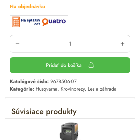
Na objednávku
Pridať do košíka
A
Katalógové číslo:
9678506-07
l
Kategórie:
Husqvarna
,
Krovinorezy
,
Les a záhrada
t
e
Súvisiace produkty
r
n
a
t