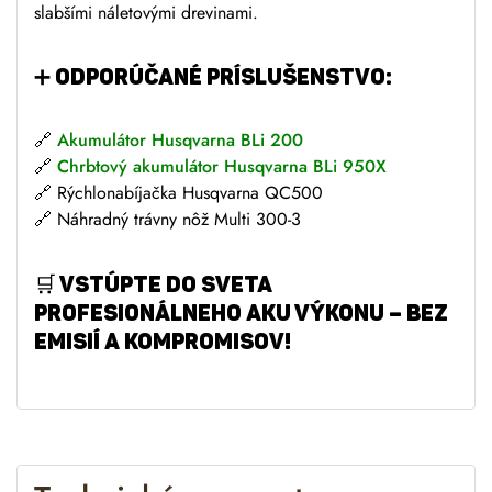
slabšími náletovými drevinami.
➕ ODPORÚČANÉ PRÍSLUŠENSTVO:
🔗
Akumulátor Husqvarna BLi 200
🔗
Chrbtový akumulátor Husqvarna BLi 950X
🔗 Rýchlonabíjačka Husqvarna QC500
🔗 Náhradný trávny nôž Multi 300-3
🛒
VSTÚPTE DO SVETA
PROFESIONÁLNEHO AKU VÝKONU – BEZ
EMISIÍ A KOMPROMISOV!