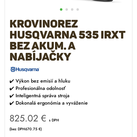
Krovinorez
Husqvarna 535 iRXT
bez akum. a
nabíjačky
✔️
Výkon bez emisií a hluku
✔️
Profesionálna odolnosť
✔️
Inteligentná správa stroja
✔️
Dokonalá ergonómia a vyváženie
825.02
€
s DPH
(bez DPH
670.75
€
)