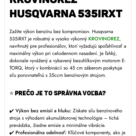
HUSQVARNA 535IRXT
Zažite výkon benzínu bez kompromisov. Husqvarna
535iRXT je robustný a vysoko výkonný
KROVINOREZ
,
navrhnutý pre profesionálov, ktorí vyžadujú spoľahlivosť a
maximálny výkon pri celodennom nasadení. Je ľahký,
dokonale vyvážený a vybavený bezuhlíkovým motorom E-
TORQ, ktorý v kombinácii so 45 cm záberom poskytuje
silu porovnateľnú s 35ccm benzínovým strojom.
⭐ PREČO JE TO SPRÁVNA VOĽBA?
✔️
Výkon bez emisií a hluku:
Získate silu benzínového
stroja s výhodami akumulátorovej technológie – tichá
prevádzka, žiadne emisie a minimálne vibrácie.
✔️
Profesionálna odolnosť:
Kľúčové komponenty, ako je