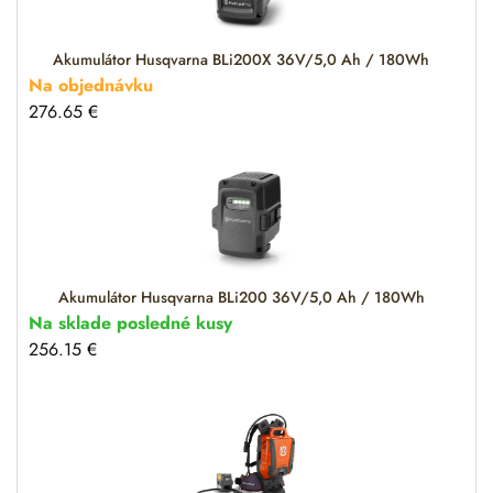
i
v
e
Akumulátor Husqvarna BLi200X 36V/5,0 Ah / 180Wh
:
Na objednávku
276.65
€
Akumulátor Husqvarna BLi200 36V/5,0 Ah / 180Wh
Na sklade posledné kusy
256.15
€