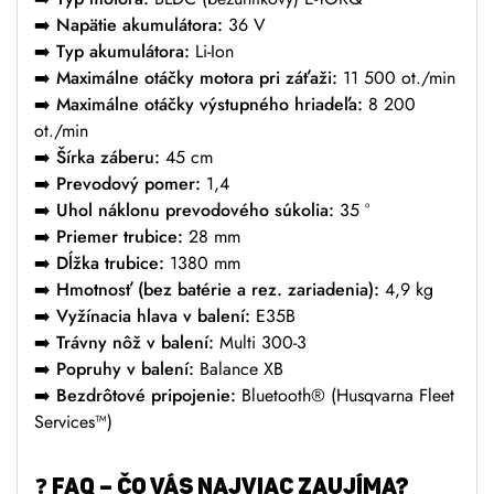
➡️
Napätie akumulátora:
36 V
➡️
Typ akumulátora:
Li-Ion
➡️
Maximálne otáčky motora pri záťaži:
11 500 ot./min
➡️
Maximálne otáčky výstupného hriadeľa:
8 200
ot./min
➡️
Šírka záberu:
45 cm
➡️
Prevodový pomer:
1,4
➡️
Uhol náklonu prevodového súkolia:
35 °
➡️
Priemer trubice:
28 mm
➡️
Dĺžka trubice:
1380 mm
➡️
Hmotnosť (bez batérie a rez. zariadenia):
4,9 kg
➡️
Vyžínacia hlava v balení:
E35B
➡️
Trávny nôž v balení:
Multi 300-3
➡️
Popruhy v balení:
Balance XB
➡️
Bezdrôtové pripojenie:
Bluetooth® (Husqvarna Fleet
Services™)
❓ FAQ – ČO VÁS NAJVIAC ZAUJÍMA?