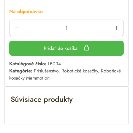
Na objednávku
Pridať do košíka
A
Katalógové číslo:
LB034
l
Kategórie:
Príslušenstvo
,
Robotické kosačky
,
Robotické
t
kosačky Mammotion
e
r
Súvisiace produkty
n
a
t
i
v