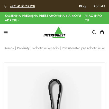
Blog
Kontakt
+421 41 56 25 720
KAMENNÁ PREDAJŇA PRESŤAHOVANÁ NA NOVÚ
VIAC INFO
ADRESU -
TU
Domov
|
Produkty
|
Robotické kosačky
|
Príslušenstvo pre robotické kosa