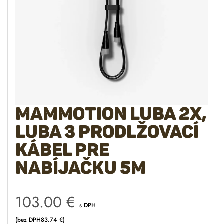
Mammotion LUBA 2X,
LUBA 3 prodlžovací
kábel pre
nabíjačku 5m
103.00
€
s DPH
(bez DPH
83.74
€
)