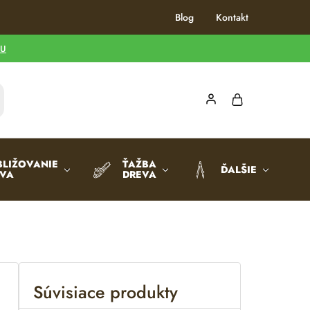
Blog
Kontakt
TU
BLIŽOVANIE
ŤAŽBA
ĎALŠIE
EVA
DREVA
Súvisiace produkty