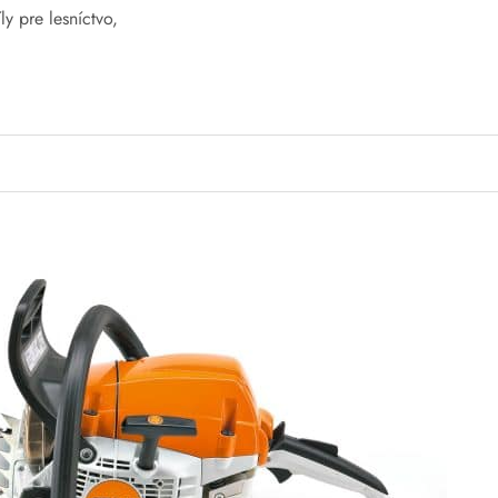
íly pre lesníctvo
,