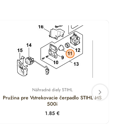
Náhradné diely STIHL
Pružina pre Vstrekovacie čerpadlo STIHL MS
Držia
500i
1.85
€