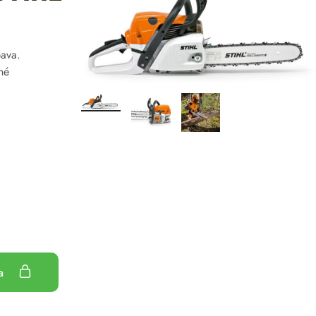
bava.
né
ka