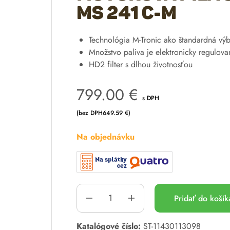
MS 241 C-M
Technológia M-Tronic ako štandardná vý
Množstvo paliva je elektronicky regulova
HD2 filter s dlhou životnosťou
799.00
€
s DPH
(bez DPH
649.59
€
)
Na objednávku
Pridať do koší
A
Katalógové číslo:
ST-11430113098