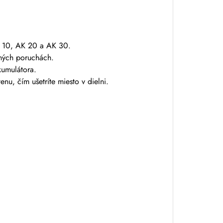
K 10, AK 20 a AK 30.
dných poruchách.
kumulátora.
nu, čím ušetríte miesto v dielni.