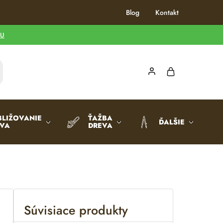
Blog
Kontakt
TU
BLIŽOVANIE
ŤAŽBA
ĎALŠIE
EVA
DREVA
Súvisiace produkty