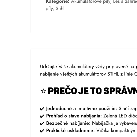
l
Kategórie:
Akumulátorové píly
,
Les a záhra
t
píly
,
Stihl
e
r
n
a
t
i
v
Udržujte Vaše akumulátory vždy pripravené na
e
nabíjanie všetkých akumulátorov STIHL z línie
:
⭐ PREČO JE TO SPRÁV
✔️
Jednoduché a intuitívne použitie:
Stačí zap
✔️
Prehľad o stave nabíjania:
Zelená LED dióda
✔️
Bezpečné nabíjanie:
Nabíjačka je vybavená
✔️
Praktické uskladnenie:
Vďaka kompaktným ro