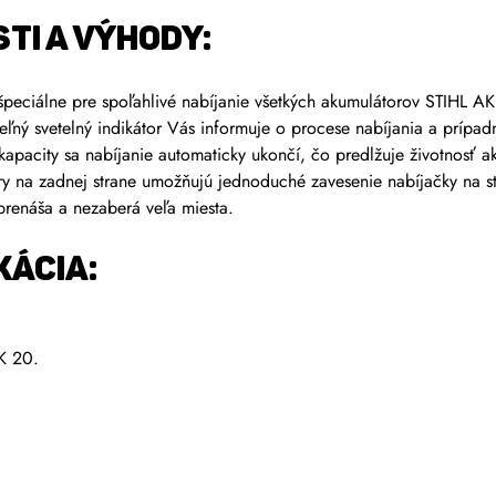
TI A VÝHODY:
peciálne pre spoľahlivé nabíjanie všetkých akumulátorov STIHL A
ľný svetelný indikátor Vás informuje o procese nabíjania a prípa
kapacity sa nabíjanie automaticky ukončí, čo predlžuje životnosť a
y na zadnej strane umožňujú jednoduché zavesenie nabíjačky na ste
renáša a nezaberá veľa miesta.
KÁCIA:
K 20.