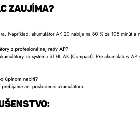
AC ZAUJÍMA?
ora. Napríklad, akumulátor AK 20 nabije na 80 % za 105 minút a 
átory z profesionálnej rady AP?
 akumulátory zo systému STIHL AK (Compact). Pre akumulátory AP s
po úplnom nabití?
prebíjanie ani poškodenie akumulátora.
LUŠENSTVO: