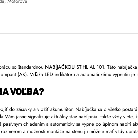
da
,
Motorové
 prácu so štandardnou
NABÍJAČKOU
STIHL AL 101. Táto nabíjačka 
 Compact (AK). Vďaka LED indikátoru a automatickému vypnutiu je 
NA VOĽBA?
ojiť do zásuvky a vložiť akumulátor. Nabíjačka sa o všetko postar
 Vám jasne signalizuje aktuálny stav nabíjania, takže vždy viete, k
 pasívnym chladením a automaticky sa vypne po úplnom nabití ak
zmerom a možnosti montáže na stenu ju môžete mať vždy upratan