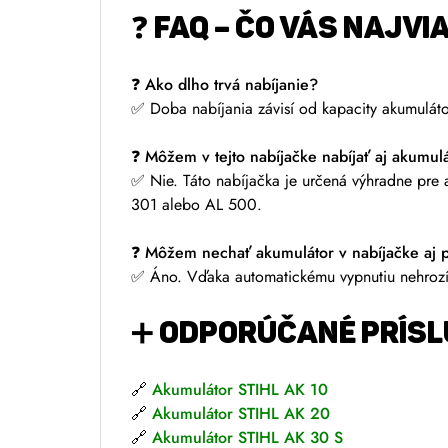
❓ FAQ – ČO VÁS NAJVI
❓ Ako dlho trvá nabíjanie?
✅ Doba nabíjania závisí od kapacity akumulát
❓ Môžem v tejto nabíjačke nabíjať aj akumul
✅ Nie. Táto nabíjačka je určená výhradne pre
301 alebo AL 500.
❓ Môžem nechať akumulátor v nabíjačke aj 
✅ Áno. Vďaka automatickému vypnutiu nehrozí 
➕ ODPORÚČANÉ PRÍS
🔗
Akumulátor STIHL AK 10
🔗
Akumulátor STIHL AK 20
🔗
Akumulátor STIHL AK 30 S