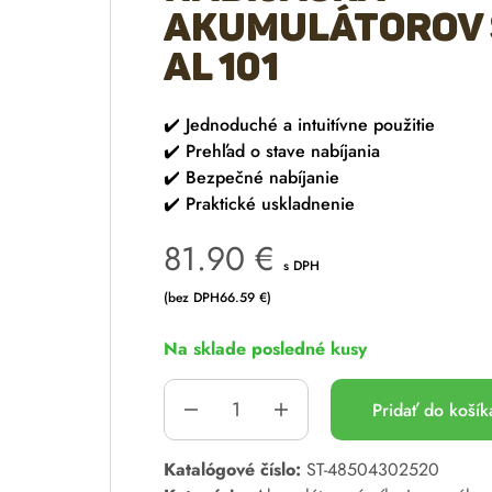
akumulátorov 
AL 101
✔️
Jednoduché a intuitívne použitie
✔️
Prehľad o stave nabíjania
✔️
Bezpečné nabíjanie
✔️
Praktické uskladnenie
81.90
€
s DPH
(bez DPH
66.59
€
)
Na sklade posledné kusy
Pridať do koší
A
Katalógové číslo:
ST-48504302520