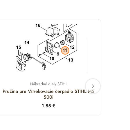
Náhradné diely STIHL
Pružina pre Vstrekovacie čerpadlo STIHL MS
Držia
500i
1.85
€