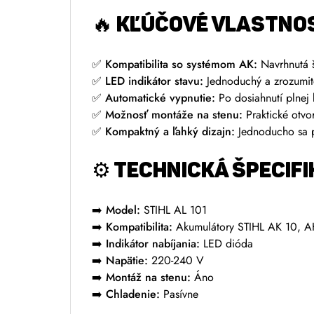
🔥 KĽÚČOVÉ VLASTNOS
✅
Kompatibilita so systémom AK:
Navrhnutá š
✅
LED indikátor stavu:
Jednoduchý a zrozumite
✅
Automatické vypnutie:
Po dosiahnutí plnej 
✅
Možnosť montáže na stenu:
Praktické otvor
✅
Kompaktný a ľahký dizajn:
Jednoducho sa p
⚙️ TECHNICKÁ ŠPECIFI
➡️
Model:
STIHL AL 101
➡️
Kompatibilita:
Akumulátory STIHL AK 10, A
➡️
Indikátor nabíjania:
LED dióda
➡️
Napätie:
220-240 V
➡️
Montáž na stenu:
Áno
➡️
Chladenie:
Pasívne