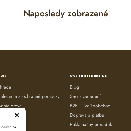
Naposledy zobrazené
RIE
VŠETKO O NÁKUPE
áhrada
Blog
blečenie a ochranné pomôcky
Servis zariadení
vanie dreva
B2B – Veľkoobchod
ké kosačky
Doprava a platba
anie dreva
Reklamačný poriadok
y cookie na