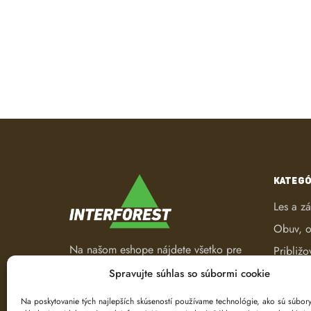
KATEGÓ
Les a z
Obuv, o
Na našom eshope nájdete všetko pre
Približo
les a záhradu. Od pracovného
Robotic
Spravujte súhlas so súbormi cookie
oblečenia, nástrojov na ťažbu a
Spracov
spracovanie dreva až po ručné
Na poskytovanie tých najlepších skúseností používame technológie, ako sú súbor