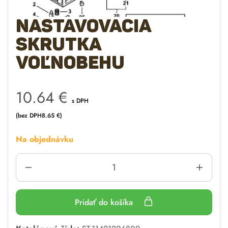
Nastavovacia
skrutka
voľnobehu
10.64
€
s DPH
(bez DPH
8.65
€
)
Na objednávku
Pridať do košíka