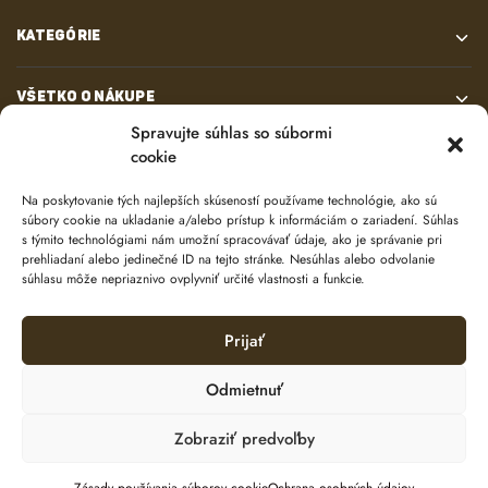
KATEGÓRIE
VŠETKO O NÁKUPE
Spravujte súhlas so súbormi
cookie
KONTAKT
Na poskytovanie tých najlepších skúseností používame technológie, ako sú
súbory cookie na ukladanie a/alebo prístup k informáciám o zariadení. Súhlas
s týmito technológiami nám umožní spracovávať údaje, ako je správanie pri
prehliadaní alebo jedinečné ID na tejto stránke. Nesúhlas alebo odvolanie
súhlasu môže nepriaznivo ovplyvniť určité vlastnosti a funkcie.
Prijať
© 2024 e-shop od
lukasolos.sk
Odmietnuť
Zobraziť predvoľby
Ochrana osobných údajov
Zásady používania súborov cookie (EÚ)
Pridať do košíka