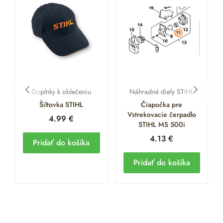
Doplnky k oblečeniu
Náhradné diely STIHL
Šiltovka STIHL
Čiapočka pre
Vstrekovacie čerpadlo
4.99
€
STIHL MS 500i
4.13
€
Pridať do košíka
Pridať do košíka