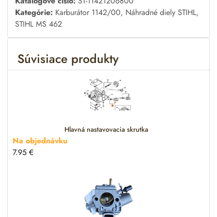
A
Katalógové číslo:
ST-11421206800
l
Kategórie:
Karburátor 1142/00
,
Náhradné diely STIHL
,
t
STIHL MS 462
e
r
Súvisiace produkty
n
a
t
i
v
e
:
Hlavná nastavovacia skrutka
Na objednávku
7.95
€