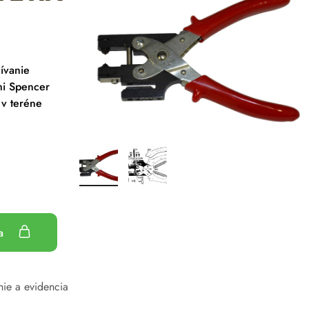
ívanie
mi Spencer
 v teréne
ka
ie a evidencia