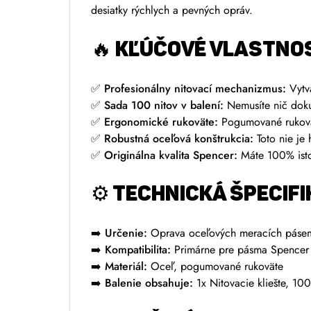
desiatky rýchlych a pevných opráv.
🔥
KĽÚČOVÉ VLASTNOS
✅
Profesionálny nitovací mechanizmus:
Vytvá
✅
Sada 100 nitov v balení:
Nemusíte nič doku
✅
Ergonomické rukoväte:
Pogumované rukovät
✅
Robustná oceľová konštrukcia:
Toto nie je 
✅
Originálna kvalita Spencer:
Máte 100% istot
⚙️
TECHNICKÁ ŠPECIFI
➡️
Určenie:
Oprava oceľových meracích páse
➡️
Kompatibilita:
Primárne pre pásma Spencer
➡️
Materiál:
Oceľ, pogumované rukoväte
➡️
Balenie obsahuje:
1x Nitovacie kliešte, 100