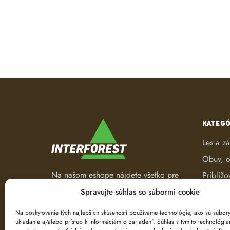
KATEGÓ
Les a z
Obuv, o
Na našom eshope nájdete všetko pre
Približo
les a záhradu. Od pracovného
Robotic
Spravujte súhlas so súbormi cookie
oblečenia, nástrojov na ťažbu a
Spracov
spracovanie dreva až po ručné
Na poskytovanie tých najlepších skúseností používame technológie, ako sú súbor
ukladanie a/alebo prístup k informáciám o zariadení. Súhlas s týmito technológi
náradie.
Ťažba d