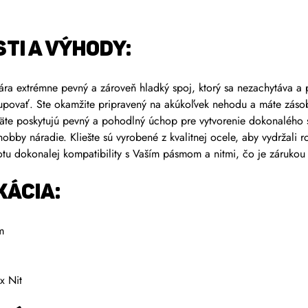
TI A VÝHODY:
ra extrémne pevný a zároveň hladký spoj, ktorý sa nezachytáva 
povať. Ste okamžite pripravený na akúkoľvek nehodu a máte záso
e poskytujú pevný a pohodlný úchop pre vytvorenie dokonalého 
hobby náradie. Kliešte sú vyrobené z kvalitnej ocele, aby vydržali 
u dokonalej kompatibility s Vaším pásmom a nitmi, čo je zárukou 
KÁCIA:
m
x Nit