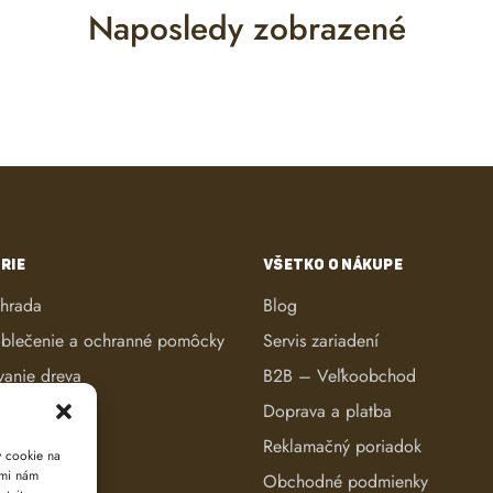
Naposledy zobrazené
RIE
VŠETKO O NÁKUPE
áhrada
Blog
blečenie a ochranné pomôcky
Servis zariadení
vanie dreva
B2B – Veľkoobchod
ké kosačky
Doprava a platba
anie dreva
Reklamačný poriadok
y cookie na
ami nám
reva
Obchodné podmienky