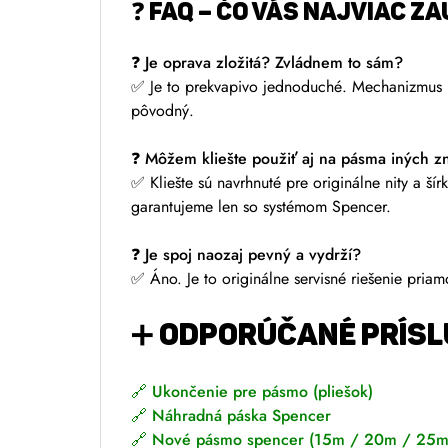
❓
FAQ – ČO VÁS NAJVIAC Z
❓
Je oprava zložitá? Zvládnem to sám?
✅ Je to prekvapivo jednoduché. Mechanizmus klie
pôvodný.
❓
Môžem kliešte použiť aj na pásma iných z
✅ Kliešte sú navrhnuté pre originálne nity a 
garantujeme len so systémom Spencer.
❓
Je spoj naozaj pevný a vydrží?
✅ Áno. Je to originálne servisné riešenie pri
➕
ODPORÚČANÉ PRÍSL
🔗
Ukončenie pre pásmo (pliešok)
🔗
Náhradná páska Spencer
🔗
Nové pásmo spencer (15m / 20m / 25m