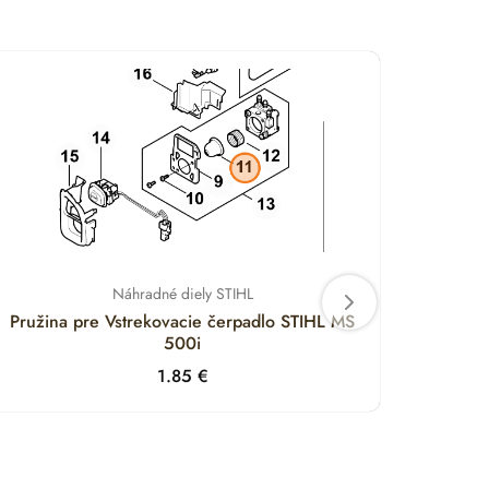
Náhradné diely STIHL
Pružina pre Vstrekovacie čerpadlo STIHL MS
Držia
500i
1.85
€