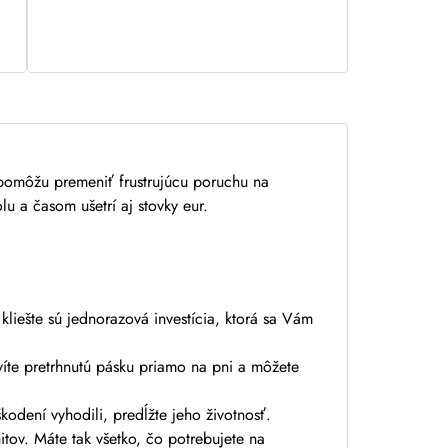
m pomôžu
premeniť frustrujúcu poruchu na
lu a časom ušetrí aj stovky eur.
iešte sú jednorazová investícia, ktorá sa Vám
víte pretrhnutú pásku priamo na pni a môžete
odení vyhodili, predĺžte jeho životnosť.
itov. Máte tak všetko, čo potrebujete na