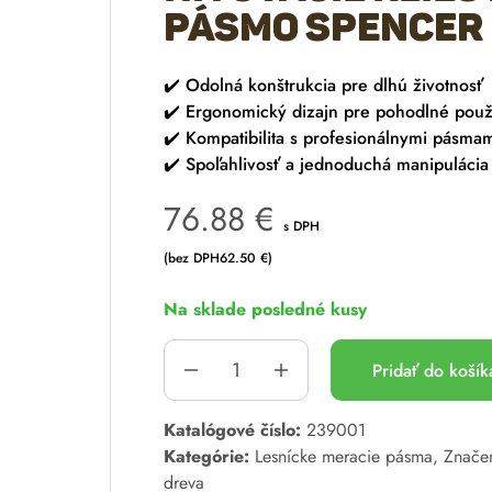
pásmo Spencer
✔️ Odolná konštrukcia pre dlhú životnosť
✔️ Ergonomický dizajn pre pohodlné použ
✔️ Kompatibilita s profesionálnymi pásma
✔️ Spoľahlivosť a jednoduchá manipulácia
76.88
€
s DPH
(bez DPH
62.50
€
)
Na sklade posledné kusy
Pridať do koší
A
Katalógové číslo:
239001
l
Kategórie:
Lesnícke meracie pásma
,
Značen
t
dreva