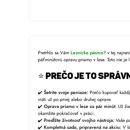
e
r
n
a
t
i
v
Pretrhlo sa Vám
Lesnícke pásmo
? v tej najne
e
päťminútovú opravu priamo v lese. Toto nie je l
:
⭐
PREČO JE TO SPRÁV
✔️
Šetrite svoje peniaze:
Prečo kupovať každý 
vráti už po prvej alebo druhej oprave.
✔️
Oprava priamo v lese za pár minút:
Už žia
okamžite pokračovať v práci.
✔️
Predĺžte životnosť svojho nástroja:
Vaše pá
✔️
Kompletná sada, pripravená na akciu:
V ba