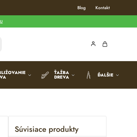
Blog
Kontakt
TU
BLIŽOVANIE
ŤAŽBA
ĎALŠIE
EVA
DREVA
Súvisiace produkty