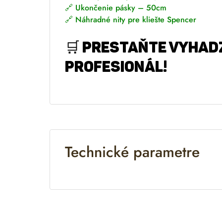
🔗
Ukončenie pásky – 50cm
🔗
Náhradné nity pre kliešte Spencer
🛒
Prestaňte vyhadz
profesionál!
Technické parametre