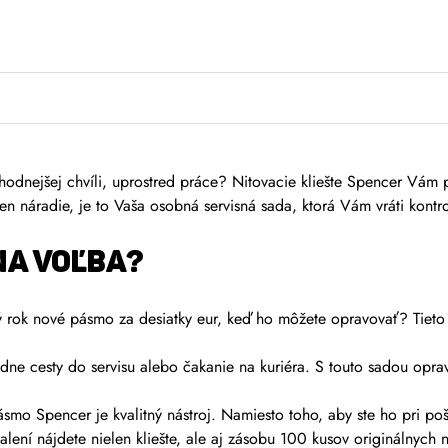
vhodnejšej chvíli, uprostred práce? Nitovacie kliešte Spencer Vá
en náradie, je to Vaša osobná servisná sada, ktorá Vám vráti kontro
NA VOĽBA?
rok nové pásmo za desiatky eur, keď ho môžete opravovať? Tieto kl
dne cesty do servisu alebo čakanie na kuriéra. S touto sadou opra
smo Spencer je kvalitný nástroj. Namiesto toho, aby ste ho pri pošk
lení nájdete nielen kliešte, ale aj zásobu 100 kusov originálnych n