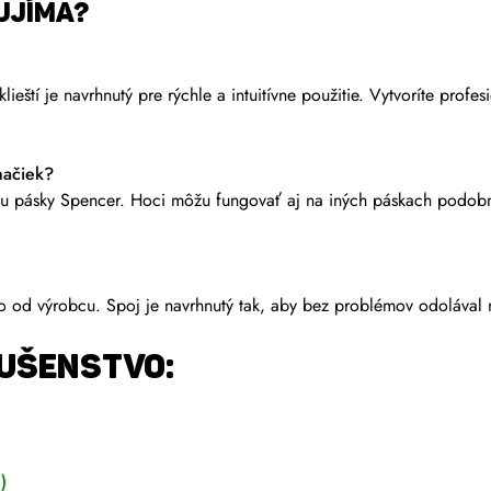
AUJÍMA?
ští je navrhnutý pre rýchle a intuitívne použitie. Vytvoríte profes
načiek?
šírku pásky Spencer. Hoci môžu fungovať aj na iných páskach podob
amo od výrobcu. Spoj je navrhnutý tak, aby bez problémov odolával
UŠENSTVO:
)