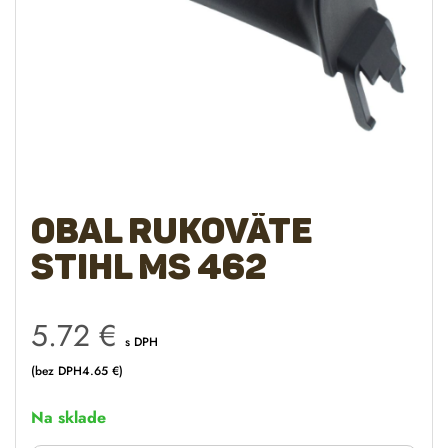
Obal rukoväte
STIHL MS 462
5.72
€
s DPH
(bez DPH
4.65
€
)
Na sklade