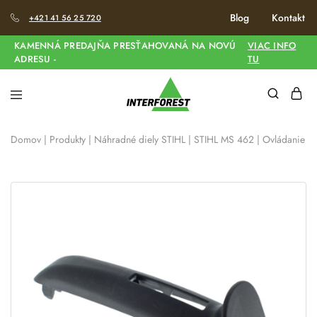
Blog
Kontakt
+421 41 56 25 720
KAMENNÁ PREDAJŇA PRESŤAHOVANÁ NA NOVÚ
VIAC INFO
ADRESU -
TU
Domov
|
Produkty
|
Náhradné diely STIHL
|
STIHL MS 462
|
Ovládanie pl