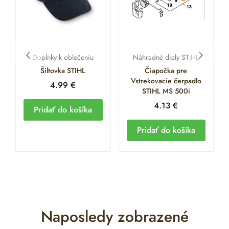
Doplnky k oblečeniu
Náhradné diely STIHL
Šiltovka STIHL
Čiapočka pre
Vstrekovacie čerpadlo
4.99
€
STIHL MS 500i
4.13
€
Pridať do košíka
Pridať do košíka
Naposledy zobrazené