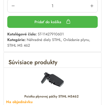
Pridať do košíka
A
Katalógové číslo:
ST-11427910601
l
Kategórie:
Náhradné diely STIHL
,
Ovládanie plynu
,
t
STIHL MS 462
e
r
Súvisiace produkty
n
a
t
i
v
e
:
Poistka plynovej páčky STIHL MS462
Na objednávku