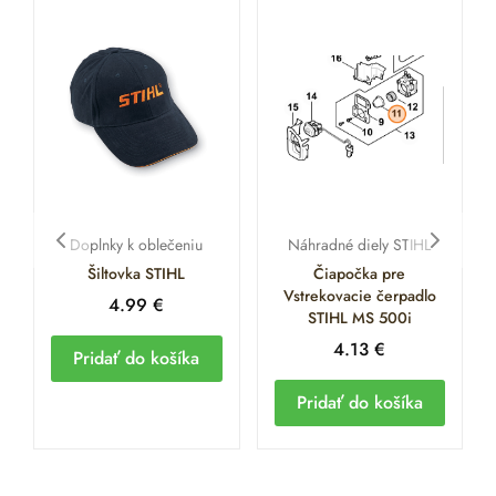
Doplnky k oblečeniu
Náhradné diely STIHL
Šiltovka STIHL
Čiapočka pre
Vstrekovacie čerpadlo
4.99
€
STIHL MS 500i
4.13
€
Pridať do košíka
Pridať do košíka