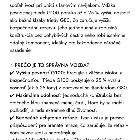
spoľahlivosť pri práci s lanovým navijakom. Vďaka
pevnostnej triede G100 ponúka až o 25 % vyššiu nosnosť
ako bežné klzáky triedy G80, čo zaručuje vyššiu
bezpečnostnú rezervu. Jeho jednoduchá a robustná
konštrukcia bez pohyblivých častí z neho robí extrémne
odolný komponent, ideálny pre každodenné náročné
nasadenie.
⭐
PREČO JE TO SPRÁVNA VOĽBA?
✔️
Vyššia pevnosť G100:
Pracujte s väčšou istotou a
bezpečnosťou. Trieda G100 poskytuje o 25 % vyššiu
nosnosť (až 6,25 tony) v porovnaní so štandardom G80.
✔️
Maximálna odolnosť:
Jednoduchá konštrukcia bez
otočného kĺbu znamená menej častí, ktoré by sa mohli
poškodiť, a teda extrémne dlhú životnosť.
✔️
Bezpečné uchytenie reťaze:
Tvar klzáku je presne
prispôsobený pre hranaté reťaze, čo zaručuje, že reťaz v
ňom pevne sedí a neprešmykuje.