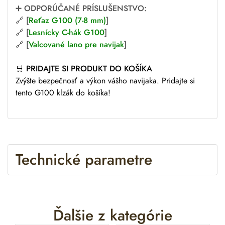
➕
ODPORÚČANÉ PRÍSLUŠENSTVO:
🔗 [
Reťaz G100 (7-8 mm)
]
🔗 [
Lesnícky C-hák G100
]
🔗 [
Valcované lano pre navijak
]
🛒
PRIDAJTE SI PRODUKT DO KOŠÍKA
Zvýšte bezpečnosť a výkon vášho navijaka. Pridajte si
tento G100 klzák do košíka!
Technické parametre
Ďalšie z kategórie