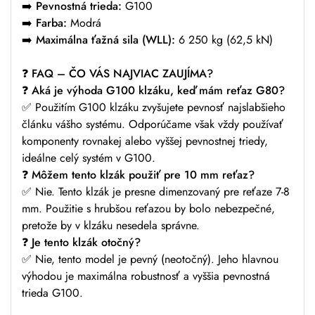
➡️
Pevnostná trieda:
G100
➡️
Farba:
Modrá
➡️
Maximálna ťažná sila (WLL):
6 250 kg (62,5 kN)
❓
FAQ – ČO VÁS NAJVIAC ZAUJÍMA?
❓
Aká je výhoda G100 klzáku, keď mám reťaz G80?
✅ Použitím G100 klzáku zvyšujete pevnosť najslabšieho
článku vášho systému. Odporúčame však vždy používať
komponenty rovnakej alebo vyššej pevnostnej triedy,
ideálne celý systém v G100.
❓
Môžem tento klzák použiť pre 10 mm reťaz?
✅ Nie. Tento klzák je presne dimenzovaný pre reťaze 7-8
mm. Použitie s hrubšou reťazou by bolo nebezpečné,
pretože by v klzáku nesedela správne.
❓
Je tento klzák otočný?
✅ Nie, tento model je pevný (neotočný). Jeho hlavnou
výhodou je maximálna robustnosť a vyššia pevnostná
trieda G100.