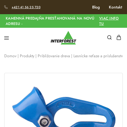
Blog
Kontakt
+421 41 56 25 720
KAMENNÁ PREDAJŇA PRESŤAHOVANÁ NA NOVÚ
VIAC INFO
ADRESU -
TU
Domov
|
Produkty
|
Približovanie dreva
|
Lesnícke reťaze a príslušenstvo