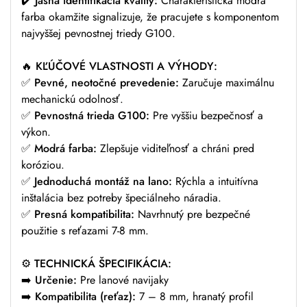
✔️
Jasná identifikácia kvality:
Charakteristická modrá
farba okamžite signalizuje, že pracujete s komponentom
najvyššej pevnostnej triedy G100.
🔥
KĽÚČOVÉ VLASTNOSTI A VÝHODY:
✅
Pevné, neotočné prevedenie:
Zaručuje maximálnu
mechanickú odolnosť.
✅
Pevnostná trieda G100:
Pre vyššiu bezpečnosť a
výkon.
✅
Modrá farba:
Zlepšuje viditeľnosť a chráni pred
koróziou.
✅
Jednoduchá montáž na lano:
Rýchla a intuitívna
inštalácia bez potreby špeciálneho náradia.
✅
Presná kompatibilita:
Navrhnutý pre bezpečné
použitie s reťazami 7-8 mm.
⚙️
TECHNICKÁ ŠPECIFIKÁCIA:
➡️
Určenie:
Pre lanové navijaky
➡️
Kompatibilita (reťaz):
7 – 8 mm, hranatý profil