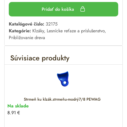
Pridať do košíka
A
Katalógové číslo:
32175
l
Kategórie:
Klzáky
,
Lesnícke reťaze a príslušenstvo
,
t
Približovanie dreva
e
r
Súvisiace produkty
n
a
t
i
v
e
:
Strmeň ku klzák.strmeňu-modrý7/8 PEWAG
Na sklade
8.91
€