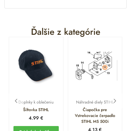
Ďalšie z kategórie
Doplnky k oblečeniu
Náhradné diely STIHL
Šiltovka STIHL
Čiapočka pre
Vstrekovacie čerpadlo
4.99
€
STIHL MS 500i
4.13
€