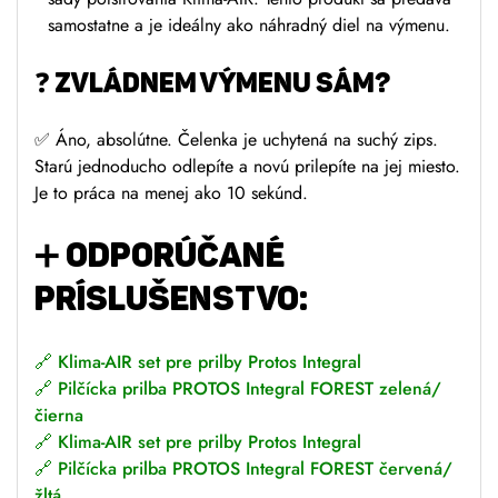
samostatne a je ideálny ako náhradný diel na výmenu.
❓ ZVLÁDNEM VÝMENU SÁM?
✅ Áno, absolútne. Čelenka je uchytená na suchý zips.
Starú jednoducho odlepíte a novú prilepíte na jej miesto.
Je to práca na menej ako 10 sekúnd.
➕ ODPORÚČANÉ
PRÍSLUŠENSTVO:
🔗
Klima-AIR set pre prilby Protos Integral
🔗
Pilčícka prilba PROTOS Integral FOREST zelená/
čierna
🔗
Klima-AIR set pre prilby Protos Integral
🔗
Pilčícka prilba PROTOS Integral FOREST červená/
žltá