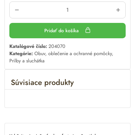
Pridať do košíka
A
Katalógové číslo:
204070
l
Kategórie:
Obuv, oblečenie a ochranné pomôcky
,
t
Prilby a sluchátka
e
r
Súvisiace produkty
n
a
t
i
v
e
: