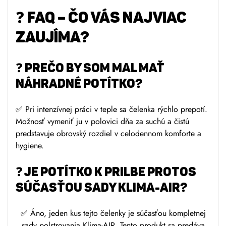
❓ FAQ – ČO VÁS NAJVIAC
ZAUJÍMA?
❓ PREČO BY SOM MAL MAŤ
NÁHRADNÉ POTÍTKO?
✅ Pri intenzívnej práci v teple sa čelenka rýchlo prepotí.
Možnosť vymeniť ju v polovici dňa za suchú a čistú
predstavuje obrovský rozdiel v celodennom komforte a
hygiene.
❓ JE Potítko k prilbe Protos
SÚČASŤOU SADY KLIMA-AIR?
✅ Áno, jeden kus tejto čelenky je súčasťou kompletnej
sady polstrovania Klima-AIR. Tento produkt sa predáva