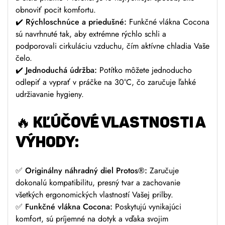
obnoviť pocit komfortu.
✔️
Rýchloschnúce a priedušné:
Funkčné vlákna Cocona
sú navrhnuté tak, aby extrémne rýchlo schli a
podporovali cirkuláciu vzduchu, čím aktívne chladia Vaše
čelo.
✔️
Jednoduchá údržba:
Potítko môžete jednoducho
odlepiť a vyprať v práčke na 30°C, čo zaručuje ľahké
udržiavanie hygieny.
🔥 KĽÚČOVÉ VLASTNOSTI A
VÝHODY:
✅
Originálny náhradný diel Protos®:
Zaručuje
dokonalú kompatibilitu, presný tvar a zachovanie
všetkých ergonomických vlastností Vašej prilby.
✅
Funkčné vlákna Cocona:
Poskytujú vynikajúci
komfort, sú príjemné na dotyk a vďaka svojim