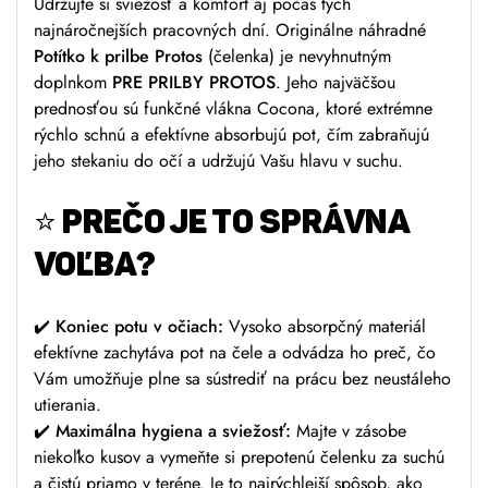
Udržujte si sviežosť a komfort aj počas tých
najnáročnejších pracovných dní. Originálne náhradné
Potítko k prilbe Protos
(čelenka) je nevyhnutným
doplnkom
PRE PRILBY PROTOS
. Jeho najväčšou
prednosťou sú funkčné vlákna Cocona, ktoré extrémne
rýchlo schnú a efektívne absorbujú pot, čím zabraňujú
jeho stekaniu do očí a udržujú Vašu hlavu v suchu.
⭐ PREČO JE TO SPRÁVNA
VOĽBA?
✔️
Koniec potu v očiach:
Vysoko absorpčný materiál
efektívne zachytáva pot na čele a odvádza ho preč, čo
Vám umožňuje plne sa sústrediť na prácu bez neustáleho
utierania.
✔️
Maximálna hygiena a sviežosť:
Majte v zásobe
niekoľko kusov a vymeňte si prepotenú čelenku za suchú
a čistú priamo v teréne. Je to najrýchlejší spôsob, ako