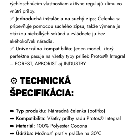
rýchloschnúcim vlastnostiam aktívne regulujú klímu vo
vnútri prilby.
✅
Jednoduchá inštalácia na suchý zips:
Čelenka sa
pripevňuje pomocou suchého zipsu, takže výmena je
otázkou niekoľkých sekúnd a zvládnete ju bez
akéhokoľvek náradia.
✅
Univerzálna kompatibilita:
Jeden model, ktorý
perfektne pasuje na všetky typy prilieb Protos® Integral
– FOREST, ARBORIST aj INDUSTRY.
⚙️ TECHNICKÁ
ŠPECIFIKÁCIA:
➡️
Typ produktu:
Náhradná čelenka (potítko)
➡️
Kompatibilita:
Všetky prilby radu Protos® Integral
➡️
Materiál:
100% Polyester Cocona
➡️
Údržba:
Možnosť prať v práčke na 30°C