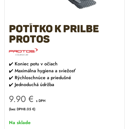
Potítko k prilbe
Protos
✔️
Koniec potu v očiach
✔️
Maximálna hygiena a sviežosť
✔️
Rýchloschnúce a priedušné
✔️
Jednoduchá údržba
9.90
€
s DPH
(bez DPH
8.05
€
)
Na sklade