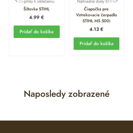
Doplnky k oblečeniu
Náhradné diely STIHL
Šiltovka STIHL
Čiapočka pre
Vstrekovacie čerpadlo
4.99
€
STIHL MS 500i
4.13
€
Pridať do košíka
Pridať do košíka
Naposledy zobrazené