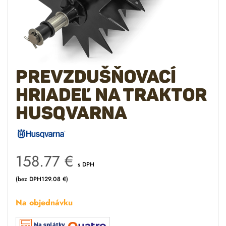
Prevzdušňovací
hriadeľ na traktor
Husqvarna
158.77
€
s DPH
(bez DPH
129.08
€
)
Na objednávku