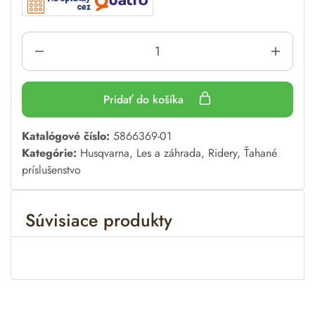
Pridať do košíka
A
Katalógové číslo:
5866369-01
l
Kategórie:
Husqvarna
,
Les a záhrada
,
Ridery
,
Ťahané
t
príslušenstvo
e
r
Súvisiace produkty
n
a
t
i
v
e