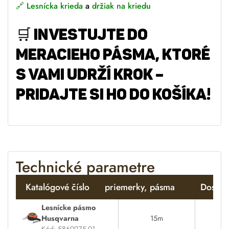
🔗
Lesnícka krieda
a
držiak na kriedu
🛒
INVESTUJTE DO
MERACIEHO PÁSMA, KTORÉ
S VAMI UDRŽÍ KROK –
PRIDAJTE SI HO DO KOŠÍKA!
Technické parametre
Katalógové číslo
priemerky, pásma
Dostup
Lesnícke pásmo
Husqvarna
15m
Kód: 5869975-01