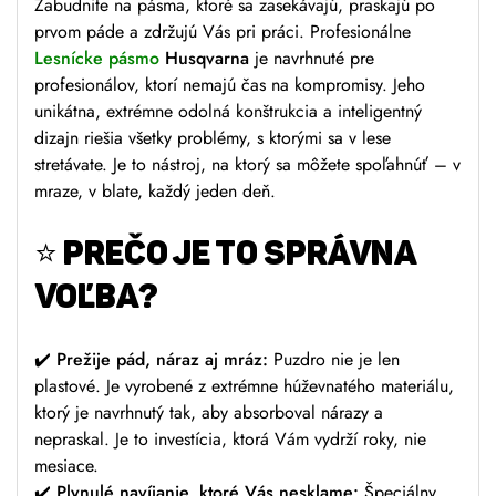
Zabudnite na pásma, ktoré sa zasekávajú, praskajú po
prvom páde a zdržujú Vás pri práci. Profesionálne
Lesnícke pásmo
Husqvarna
je navrhnuté pre
profesionálov, ktorí nemajú čas na kompromisy. Jeho
unikátna, extrémne odolná konštrukcia a inteligentný
dizajn riešia všetky problémy, s ktorými sa v lese
stretávate. Je to nástroj, na ktorý sa môžete spoľahnúť – v
mraze, v blate, každý jeden deň.
⭐
PREČO JE TO SPRÁVNA
VOĽBA?
✔️
Prežije pád, náraz aj mráz:
Puzdro nie je len
plastové. Je vyrobené z extrémne húževnatého materiálu,
ktorý je navrhnutý tak, aby absorboval nárazy a
nepraskal. Je to investícia, ktorá Vám vydrží roky, nie
mesiace.
✔️
Plynulé navíjanie, ktoré Vás nesklame:
Špeciálny