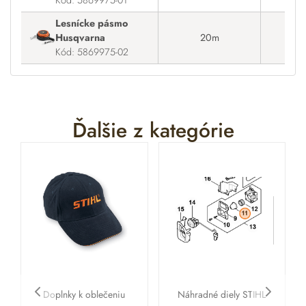
Lesnícke pásmo
Husqvarna
20m
Kód: 5869975-02
Ďalšie z kategórie
Doplnky k oblečeniu
Náhradné diely STIHL