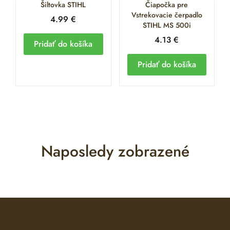
Šiltovka STIHL
Čiapočka pre
Vstrekovacie čerpadlo
4.99
€
STIHL MS 500i
4.13
€
Pridať do košíka
Pridať do košíka
Naposledy zobrazené