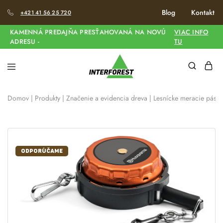
Blog
Kontakt
+421 41 56 25 720
KAMENNÁ PREDAJŇA PRESŤAHOVANÁ NA NOVÚ
VIAC INFO
ADRESU -
TU
Domov
|
Produkty
|
Značenie a evidencia dreva
|
Lesnícke meracie pásm
ODPORÚČAME