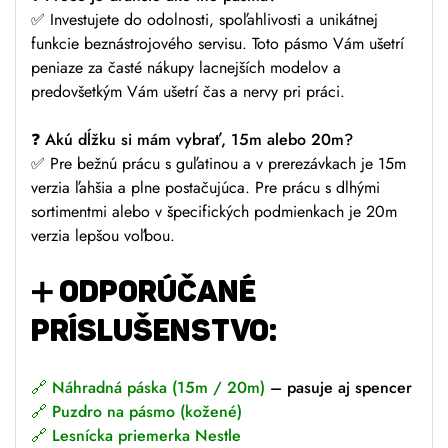
✅ Investujete do odolnosti, spoľahlivosti a unikátnej
funkcie beznástrojového servisu. Toto pásmo Vám ušetrí
peniaze za časté nákupy lacnejších modelov a
predovšetkým Vám ušetrí čas a nervy pri práci.
❓
Akú dĺžku si mám vybrať, 15m alebo 20m?
✅ Pre bežnú prácu s guľatinou a v prerezávkach je 15m
verzia ľahšia a plne postačujúca. Pre prácu s dlhými
sortimentmi alebo v špecifických podmienkach je 20m
verzia lepšou voľbou.
➕
ODPORÚČANÉ
PRÍSLUŠENSTVO:
🔗
Náhradná páska (15m / 20m)
– pasuje aj spencer
🔗
Puzdro na pásmo (kožené)
🔗
Lesnícka priemerka Nestle