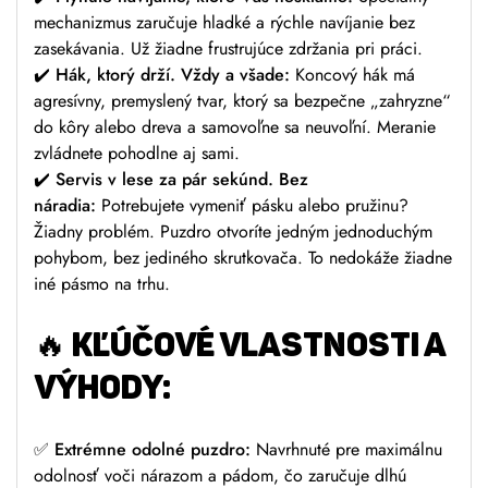
mechanizmus zaručuje hladké a rýchle navíjanie bez
zasekávania. Už žiadne frustrujúce zdržania pri práci.
✔️
Hák, ktorý drží. Vždy a všade:
Koncový hák má
agresívny, premyslený tvar, ktorý sa bezpečne „zahryzne“
do kôry alebo dreva a samovoľne sa neuvoľní. Meranie
zvládnete pohodlne aj sami.
✔️
Servis v lese za pár sekúnd. Bez
náradia:
Potrebujete vymeniť pásku alebo pružinu?
Žiadny problém. Puzdro otvoríte jedným jednoduchým
pohybom, bez jediného skrutkovača. To nedokáže žiadne
iné pásmo na trhu.
🔥
KĽÚČOVÉ VLASTNOSTI A
VÝHODY:
✅
Extrémne odolné puzdro:
Navrhnuté pre maximálnu
odolnosť voči nárazom a pádom, čo zaručuje dlhú