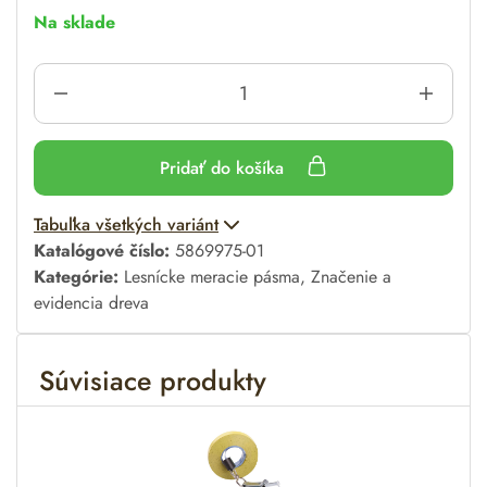
Na sklade
Pridať do košíka
A
Tabuľka všetkých variánt
l
Katalógové číslo:
5869975-01
t
Kategórie:
Lesnícke meracie pásma
,
Značenie a
e
evidencia dreva
r
n
Súvisiace produkty
a
t
i
v
e