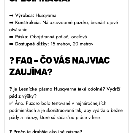
➡️
Výrobca:
Husqvarna
➡️
Konštrukcia:
Nárazuvzdorné puzdro, beznástrojové
otváranie
➡️
Páska:
Obojstranná potlač, oceľová
➡️
Dostupné dĺžky:
15 metrov, 20 metrov
❓
FAQ – ČO VÁS NAJVIAC
ZAUJÍMA?
❓
Je Lesnícke pásmo Husqvarna také odolné? Vydrží
pád z výšky?
✅ Áno. Puzdro bolo testované v najnáročnejších
podmienkach a je skonštruované tak, aby vydržalo bežné
pády a nárazy, ktoré sú súčasťou práce v lese.
❓
Prečo je drahšie ako iné pásma?