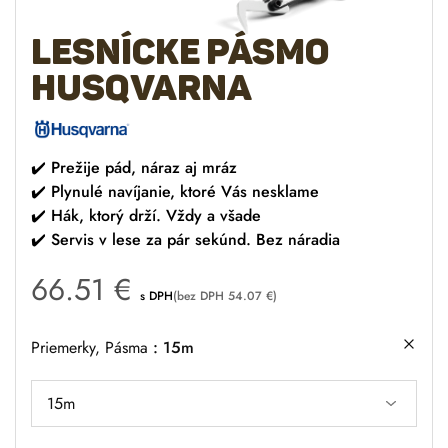
Lesnícke pásmo
Husqvarna
✔️
Prežije pád, náraz aj mráz
✔️
Plynulé navíjanie, ktoré Vás nesklame
✔️
Hák, ktorý drží. Vždy a všade
✔️
Servis v lese za pár sekúnd. Bez náradia
66.51
€
s DPH
(bez DPH
54.07
€
)
Priemerky, Pásma
15m