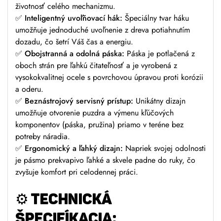
životnosť celého mechanizmu.
✅
Inteligentný uvoľňovací hák:
Špeciálny tvar háku
umožňuje jednoduché uvoľnenie z dreva potiahnutím
dozadu, čo šetrí Váš čas a energiu.
✅
Obojstranná a odolná páska:
Páska je potlačená z
oboch strán pre ľahkú čitateľnosť a je vyrobená z
vysokokvalitnej ocele s povrchovou úpravou proti korózii
a oderu.
✅
Beznástrojový servisný prístup:
Unikátny dizajn
umožňuje otvorenie puzdra a výmenu kľúčových
komponentov (páska, pružina) priamo v teréne bez
potreby náradia.
✅
Ergonomický a ľahký dizajn:
Napriek svojej odolnosti
je pásmo prekvapivo ľahké a skvele padne do ruky, čo
zvyšuje komfort pri celodennej práci.
⚙️
TECHNICKÁ
ŠPECIFÍKACIA: