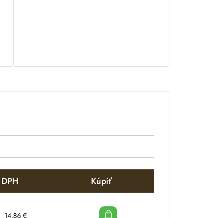
s DPH
Kúpiť
14.86
€