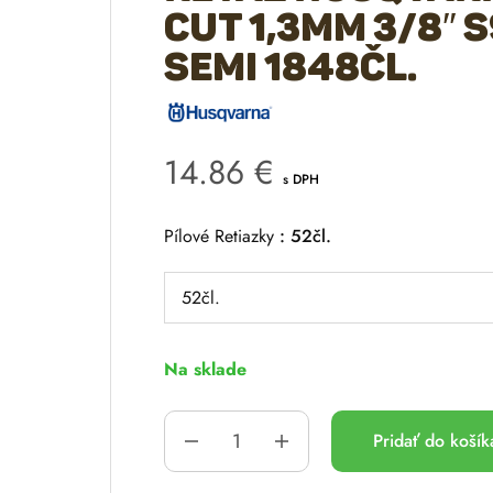
CUT 1,3mm 3/8″ 
Semi 1848čl.
14.86
€
s DPH
Pílové Retiazky
52čl.
Na sklade
Pridať do koší