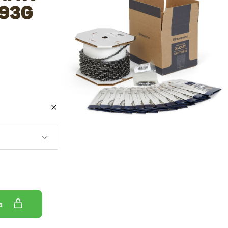
S93G
ka