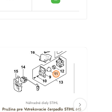
Náhradné diely STIHL
Pružina pre Vstrekovacie čerpadlo STIHL MS
Držia