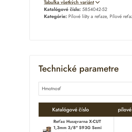
A
Tabuľka všetkých variánt
l
Katalógové číslo:
5854042-52
t
Kategórie:
Pílové lišty a reťaze
,
Pílové reťa
e
r
n
a
t
i
Technické parametre
v
e
:
Hmotnosť
Katalógové číslo
pílové
Reťaz Husqvarna X-CUT
1,3mm 3/8" S93G Semi