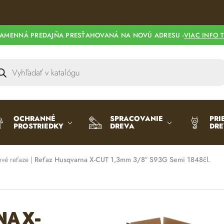
AMENNÁ PREDAJŇA PRESŤAHOVANÁ NA NOVÚ ADRESU -
VIAC INFO 
OCHRANNÉ
SPRACOVANIE
PRI
PROSTRIEDKY
DREVA
DR
ové reťaze
|
Reťaz Husqvarna X-CUT 1,3mm 3/8″ S93G Semi 1848čl.
a X-