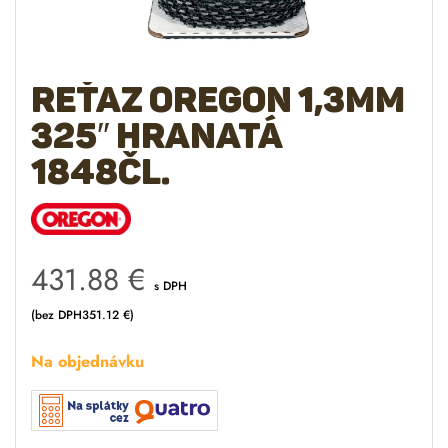
Reťaz OREGON 1,3mm
325″ hranatá
1848čl.
431.88
€
s DPH
(bez DPH
351.12
€
)
Na objednávku