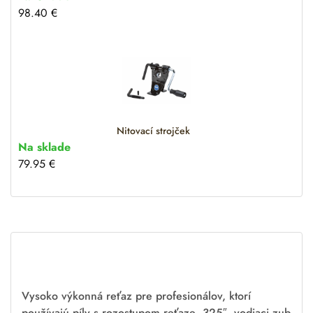
98.40
€
Nitovací strojček
Na sklade
79.95
€
Vysoko výkonná reťaz pre profesionálov, ktorí
používajú píly s rozostupom reťaze .325″, vodiaci zub