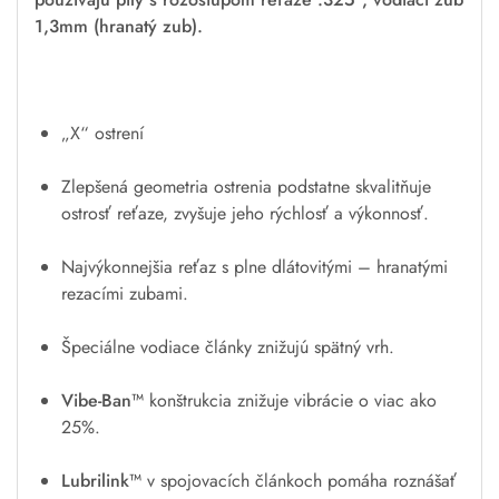
1,3mm (hranatý zub).
„X“ ostrení
Zlepšená geometria ostrenia podstatne skvalitňuje
ostrosť reťaze, zvyšuje jeho rýchlosť a výkonnosť.
Najvýkonnejšia reťaz s plne dlátovitými – hranatými
rezacími zubami.
Špeciálne vodiace články znižujú spätný vrh.
Vibe-Ban™
konštrukcia znižuje vibrácie o viac ako
25%.
Lubrilink™
v spojovacích článkoch pomáha roznášať