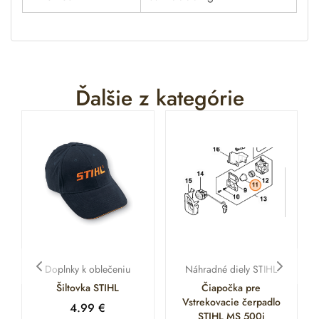
Ďalšie z kategórie
Doplnky k oblečeniu
Náhradné diely STIHL
Šiltovka STIHL
Čiapočka pre
Vstrekovacie čerpadlo
4.99
€
STIHL MS 500i