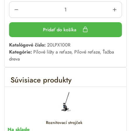
Pridať do košíka
A
Katalógové číslo:
20LPX100R
l
Kategórie:
Pílové lišty a reťaze
,
Pílové reťaze
,
Ťažba
t
dreva
e
r
Súvisiace produkty
n
a
t
i
v
e
:
Roznitovací strojček
Na sklade