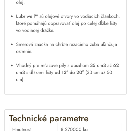
olej.
Lubriwell™
sú olejové otvory vo vodiacich článkoch,
ktoré pomáhajú dopravovať olej po celej dĺžke lišty
vo vodiacej drážke.
Smerová značka na chrbte rezacieho zuba uľahčuje
ostrenie.
Vhodný pre reťazové píly s obsahom
35 cm3
až
62
cm3
s dĺžkami lišty
od 13″ do 20″
(33 cm až 50
cm).
Technické parametre
Hmotnosť
8.270000 kg