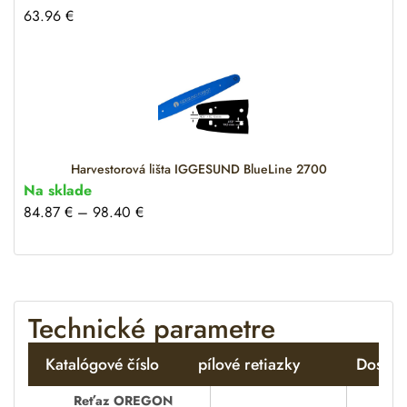
63.96
€
Harvestorová lišta IGGESUND BlueLine 2700
Na sklade
84.87
€
–
98.40
€
Technické parametre
Katalógové číslo
pílové retiazky
Dostup
Reťaz OREGON