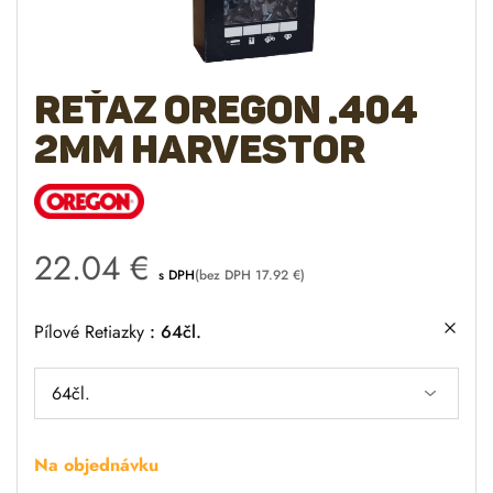
Reťaz OREGON .404
2mm Harvestor
22.04
€
s DPH
(bez DPH
17.92
€
)
Pílové Retiazky
64čl.
Na objednávku