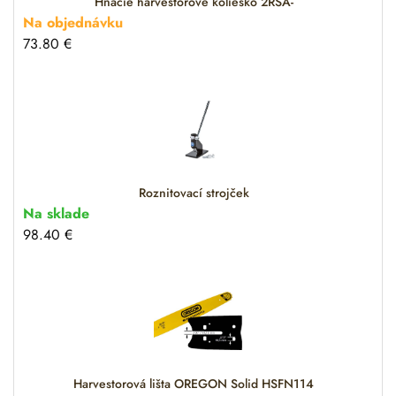
Hnacie harvestorové koliesko 2RSA-
Na objednávku
73.80
€
Roznitovací strojček
Na sklade
98.40
€
Harvestorová lišta OREGON Solid HSFN114