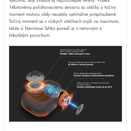
výkonná, aby zvládla aj najzložitejšie terény. Vďaka
14bitovému polohovaciemu senzoru sú otáčky a točivý
moment motoru vždy neustále optimálne prispôsobené.
Točivý moment sa v nízkych otáčkach zvýši na maximum,
takže si Navimow ľahko poradí aj s nerovným a
hrboľatým povrchom.