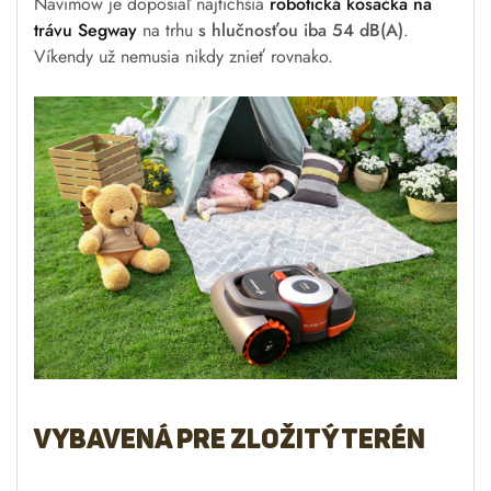
Navimow je doposiaľ najtichšia
robotická kosačka na
trávu Segway
na trhu
s hlučnosťou iba 54 dB(A)
.
Víkendy už nemusia nikdy znieť rovnako.
Vybavená pre zložitý terén