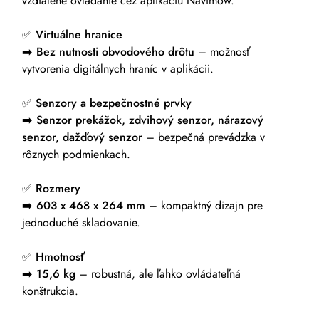
vzdialené ovládanie cez aplikáciu Navimow.
✅
Virtuálne hranice
➡️
Bez nutnosti obvodového drôtu
– možnosť
vytvorenia digitálnych hraníc v aplikácii.
✅
Senzory a bezpečnostné prvky
➡️
Senzor prekážok, zdvihový senzor, nárazový
senzor, dažďový senzor
– bezpečná prevádzka v
rôznych podmienkach.
✅
Rozmery
➡️
603 x 468 x 264 mm
– kompaktný dizajn pre
jednoduché skladovanie.
✅
Hmotnosť
➡️
15,6 kg
– robustná, ale ľahko ovládateľná
konštrukcia.