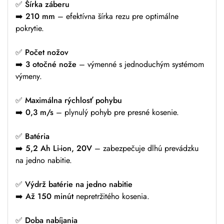
✅
Šírka záberu
➡️
210 mm
– efektívna šírka rezu pre optimálne
pokrytie.
✅
Počet nožov
➡️
3 otočné nože
– výmenné s jednoduchým systémom
výmeny.
✅
Maximálna rýchlosť pohybu
➡️
0,3 m/s
– plynulý pohyb pre presné kosenie.
✅
Batéria
➡️
5,2 Ah Li-ion, 20V
– zabezpečuje dlhú prevádzku
na jedno nabitie.
✅
Výdrž batérie na jedno nabitie
➡️
Až 150 minút
nepretržitého kosenia.
✅
Doba nabíjania