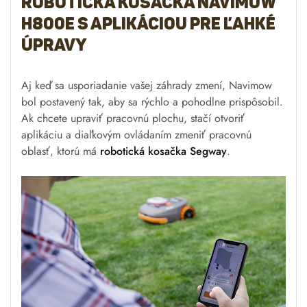
Robotická kosačka Navimow
H800E s aplikáciou pre ľahké
úpravy
Aj keď sa usporiadanie vašej záhrady zmení, Navimow
bol postavený tak, aby sa rýchlo a pohodlne prispôsobil.
Ak chcete upraviť pracovnú plochu, stačí otvoriť
aplikáciu a diaľkovým ovládaním zmeniť pracovnú
oblasť, ktorú má
robotická kosačka Segway
.