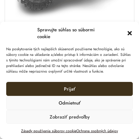
Spravujte súhlas so súbormi
cookie
Na poskytovanie tých najlepších skúseností používame technológie, ako sú
Robotická kosačka Navimow
súbory cookie na ukladanie a/alebo prístup k informáciám o zariadení. Súhlas
H800E má inteligentné
s týmito technológiami nám umožní spracovávať údaje, ako je správanie pri
prehliadaní alebo jedinečné ID na tejto stránke. Nesúhlas alebo odvolanie
ovládanie aplikácie:
súhlasu môže nepriaznivo ovplyvniť určité vlastnosti a funkcie.
Pomocou aplikácie Navimow si prispôsobte
Prijať
nastavenie a ovládajte kosačku bez námahy, aby ste:
Odmietnuť
Nastavili a upravili virtuálnu hranicu
Kontrolovali stav kosačky v reálnom čase
Zobraziť predvoľby
Upravili plán kosenia
Vybrali režim kosenia
Pridať do košíka
Zásady používania súborov cookie
Ochrana osobných údajov