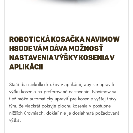
Robotická kosačka Navimow
H800E vám dáva možnosť
nastavenia výšky kosenia v
aplikácii
Stačí iba niekoľko krokov v aplikácii, aby ste upravili
výšku kosenia na preferované nastavenie. Navimow sa
tiež môže automaticky upraviť pre kosenie vyššej trávy
tým, že viackrát pokryje plochu kosenia v postupne
nižších úrovniach, dokiaľ nie je dosiahnutá požadovaná
výška.