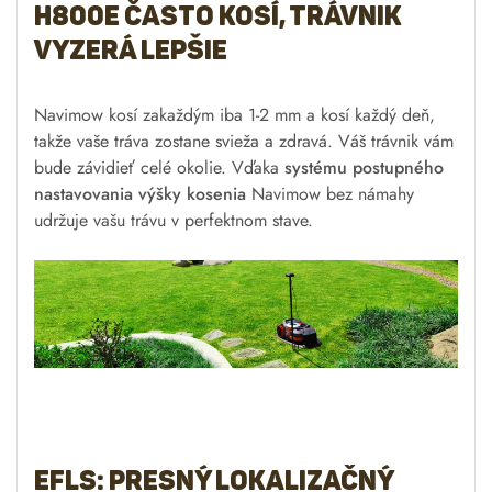
H800E často kosí, trávnik
vyzerá lepšie
Navimow kosí zakaždým iba 1-2 mm a kosí každý deň,
takže vaše tráva zostane svieža a zdravá. Váš trávnik vám
bude závidieť celé okolie. Vďaka
systému postupného
nastavovania výšky kosenia
Navimow bez námahy
udržuje vašu trávu v perfektnom stave.
EFLS: Presný lokalizačný