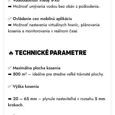
✅
Vodoodolnosť triedy IPX6
➡️ Možnosť umývania vodou bez obáv z poškodenia.
✅
Ovládanie cez mobilnú aplikáciu
➡️ Možnosť nastavenia virtuálnych hraníc, plánovania
kosenia a monitorovania v reálnom čase.
🔥 TECHNICKÉ PARAMETRE
✅
Maximálna plocha kosenia
➡️
800 m²
– ideálne pre stredne veľké trávnaté plochy.
✅
Výška kosenia
pre Robotická kosačka SEGWAY
Navimow 800E Visionfence
➡️
20 – 65 mm
– plynule nastaviteľná v rozsahu
5 mm
krokoch
.