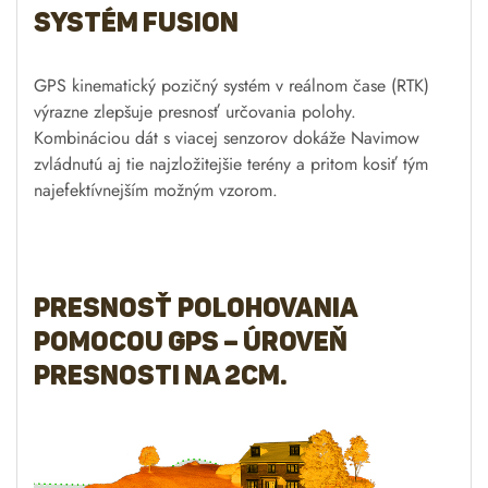
systém Fusion
GPS kinematický pozičný systém v reálnom čase (RTK)
výrazne zlepšuje presnosť určovania polohy.
Kombináciou dát s viacej senzorov dokáže Navimow
zvládnutú aj tie najzložitejšie terény a pritom kosiť tým
najefektívnejším možným vzorom.
Presnosť polohovania
pomocou GPS – úroveň
presnosti na 2cm.