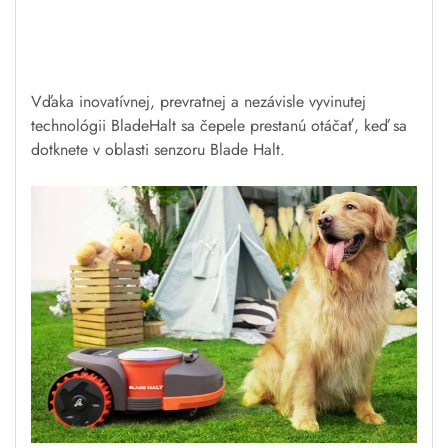
Robotická kosačka SEGWAY
Navimow 800E Visionfence
Vďaka inovatívnej, prevratnej a nezávisle vyvinutej
technológii BladeHalt sa čepele prestanú otáčať, keď sa
dotknete v oblasti senzoru Blade Halt.