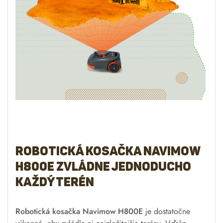
Robotická kosačka Navimow
H800E zvládne jednoducho
každý terén
Robotická kosačka Navimow H800E
je dostatočne