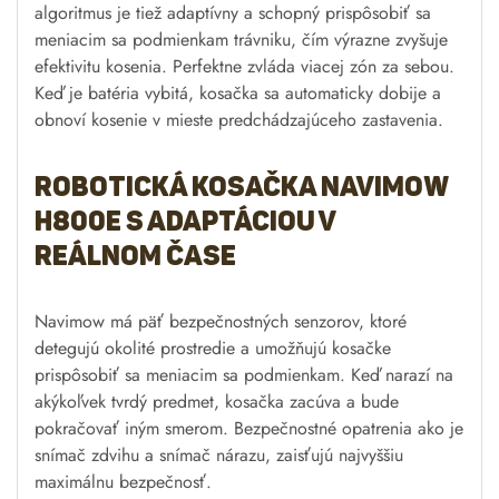
algoritmus je tiež adaptívny a schopný prispôsobiť sa
meniacim sa podmienkam trávniku, čím výrazne zvyšuje
efektivitu kosenia. Perfektne zvláda viacej zón za sebou.
Keď je batéria vybitá, kosačka sa automaticky dobije a
obnoví kosenie v mieste predchádzajúceho zastavenia.
Robotická kosačka Navimow
H800E s adaptáciou v
reálnom čase
Navimow má päť bezpečnostných senzorov, ktoré
detegujú okolité prostredie a umožňujú kosačke
prispôsobiť sa meniacim sa podmienkam. Keď narazí na
akýkoľvek tvrdý predmet, kosačka zacúva a bude
pokračovať iným smerom. Bezpečnostné opatrenia ako je
snímač zdvihu a snímač nárazu, zaisťujú najvyššiu
maximálnu bezpečnosť.