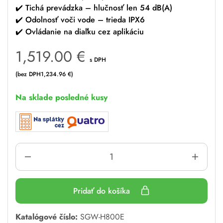
✔️ Tichá prevádzka – hlučnosť len 54 dB(A)
✔️ Odolnosť voči vode – trieda IPX6
✔️ Ovládanie na diaľku cez aplikáciu
1,519.00
€
s DPH
(bez DPH
1,234.96
€
)
Na sklade posledné kusy
Pridať do košíka
A
Katalógové číslo:
SGW-H800E