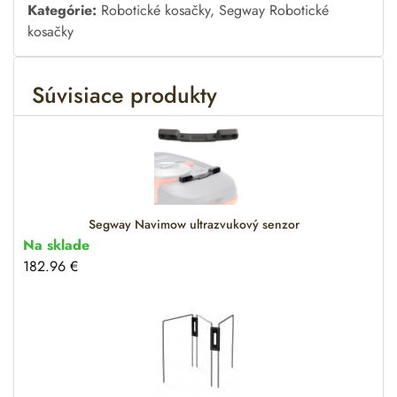
l
Kategórie:
Robotické kosačky
,
Segway Robotické
t
kosačky
e
r
Súvisiace produkty
n
a
t
i
v
e
:
Segway Navimow ultrazvukový senzor
Na sklade
182.96
€