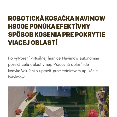
Robotická kosačka Navimow
H800E ponúka efektívny
spôsob kosenia pre pokrytie
viacej oblastí
Po vytvorení virtuálnej hranice Navimow autonómne
poseká celú oblasť v nej. Pracovnú oblasť ide
kedykoľvek ľahko upraviť prostredníctvom aplikácie
Navimow.