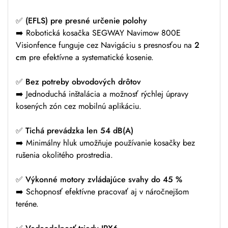
✅
(EFLS) pre presné určenie polohy
➡️ Robotická kosačka SEGWAY Navimow 800E
Visionfence funguje cez Navigáciu s presnosťou na
2
cm
pre efektívne a systematické kosenie.
✅
Bez potreby obvodových drôtov
➡️ Jednoduchá inštalácia a možnosť rýchlej úpravy
kosených zón cez mobilnú aplikáciu.
✅
Tichá prevádzka len 54 dB(A)
➡️ Minimálny hluk umožňuje používanie kosačky bez
rušenia okolitého prostredia.
✅
Výkonné motory zvládajúce svahy do 45 %
➡️ Schopnosť efektívne pracovať aj v náročnejšom
teréne.