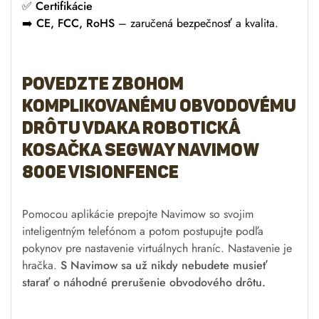
✅
Certifikácie
➡️
CE, FCC, RoHS
– zaručená bezpečnosť a kvalita.
Povedzte zbohom
komplikovanému obvodovému
drôtu vdaka Robotická
kosačka SEGWAY Navimow
800E Visionfence
Pomocou aplikácie prepojte Navimow so svojim
inteligentným telefónom a potom postupujte podľa
pokynov pre nastavenie virtuálnych hraníc. Nastavenie je
hračka.
S Navimow sa už nikdy nebudete musieť
starať o náhodné prerušenie obvodového drôtu.