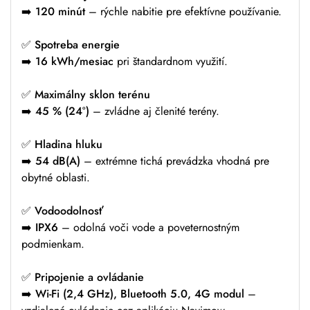
➡️
120 minút
– rýchle nabitie pre efektívne používanie.
✅
Spotreba energie
➡️
16 kWh/mesiac
pri štandardnom využití.
✅
Maximálny sklon terénu
➡️
45 % (24°)
– zvládne aj členité terény.
✅
Hladina hluku
➡️
54 dB(A)
– extrémne tichá prevádzka vhodná pre
obytné oblasti.
✅
Vodoodolnosť
➡️
IPX6
– odolná voči vode a poveternostným
podmienkam.
✅
Pripojenie a ovládanie
➡️
Wi-Fi (2,4 GHz), Bluetooth 5.0, 4G modul
–