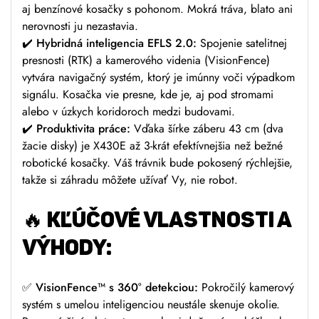
aj benzínové kosačky s pohonom. Mokrá tráva, blato ani
nerovnosti ju nezastavia.
✔️
Hybridná inteligencia EFLS 2.0:
Spojenie satelitnej
presnosti (RTK) a kamerového videnia (VisionFence)
vytvára navigačný systém, ktorý je imúnny voči výpadkom
signálu. Kosačka vie presne, kde je, aj pod stromami
alebo v úzkych koridoroch medzi budovami.
✔️
Produktivita práce:
Vďaka šírke záberu 43 cm (dva
žacie disky) je X430E až 3-krát efektívnejšia než bežné
robotické kosačky. Váš trávnik bude pokosený rýchlejšie,
takže si záhradu môžete užívať Vy, nie robot.
🔥
KĽÚČOVÉ VLASTNOSTI A
VÝHODY:
✅
VisionFence™ s 360° detekciou:
Pokročilý kamerový
systém s umelou inteligenciou neustále skenuje okolie.