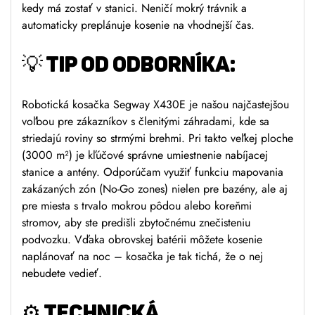
kedy má zostať v stanici. Neničí mokrý trávnik a
automaticky preplánuje kosenie na vhodnejší čas.
💡
TIP OD ODBORNÍKA:
Robotická kosačka Segway X430E je našou najčastejšou
voľbou pre zákazníkov s členitými záhradami, kde sa
striedajú roviny so strmými brehmi. Pri takto veľkej ploche
(3000 m²) je kľúčové správne umiestnenie nabíjacej
stanice a antény. Odporúčam využiť funkciu mapovania
zakázaných zón (No-Go zones) nielen pre bazény, ale aj
pre miesta s trvalo mokrou pôdou alebo koreňmi
stromov, aby ste predišli zbytočnému znečisteniu
podvozku. Vďaka obrovskej batérii môžete kosenie
naplánovať na noc – kosačka je tak tichá, že o nej
nebudete vedieť.
⚙️
TECHNICKÁ