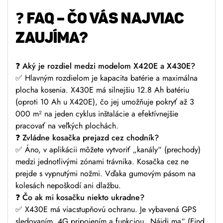
❓
FAQ – ČO VÁS NAJVIAC
ZAUJÍMA?
❓
Aký je rozdiel medzi modelom X420E a X430E?
✅ Hlavným rozdielom je kapacita batérie a maximálna
plocha kosenia. X430E má silnejšiu 12.8 Ah batériu
(oproti 10 Ah u X420E), čo jej umožňuje pokryť až 3
000 m² na jeden cyklus inštalácie a efektívnejšie
pracovať na veľkých plochách.
❓
Zvládne kosačka prejazd cez chodník?
✅ Áno, v aplikácii môžete vytvoriť „kanály“ (prechody)
medzi jednotlivými zónami trávnika. Kosačka cez ne
prejde s vypnutými nožmi. Vďaka gumovým pásom na
kolesách nepoškodí ani dlažbu.
❓
Čo ak mi kosačku niekto ukradne?
✅ X430E má viacstupňovú ochranu. Je vybavená GPS
sledovaním, 4G pripojením a funkciou „Nájdi ma“ (Find