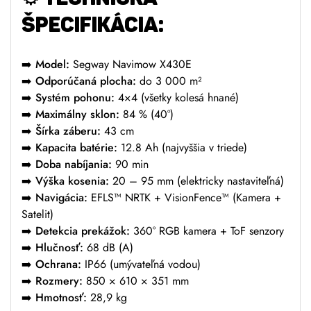
ŠPECIFIKÁCIA:
➡️
Model:
Segway Navimow X430E
➡️
Odporúčaná plocha:
do 3 000 m²
➡️
Systém pohonu:
4×4 (všetky kolesá hnané)
➡️
Maximálny sklon:
84 % (40°)
➡️
Šírka záberu:
43 cm
➡️
Kapacita batérie:
12.8 Ah (najvyššia v triede)
➡️
Doba nabíjania:
90 min
➡️
Výška kosenia:
20 – 95 mm (elektricky nastaviteľná)
➡️
Navigácia:
EFLS™ NRTK + VisionFence™ (Kamera +
Satelit)
➡️
Detekcia prekážok:
360° RGB kamera + ToF senzory
➡️
Hlučnosť:
68 dB (A)
➡️
Ochrana:
IP66 (umývateľná vodou)
➡️
Rozmery:
850 × 610 × 351 mm
➡️
Hmotnosť:
28,9 kg