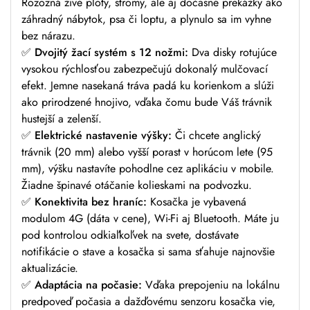
Rozozná živé ploty, stromy, ale aj dočasné prekážky ako
záhradný nábytok, psa či loptu, a plynulo sa im vyhne
bez nárazu.
✅
Dvojitý žací systém s 12 nožmi:
Dva disky rotujúce
vysokou rýchlosťou zabezpečujú dokonalý mulčovací
efekt. Jemne nasekaná tráva padá ku korienkom a slúži
ako prirodzené hnojivo, vďaka čomu bude Váš trávnik
hustejší a zelenší.
✅
Elektrické nastavenie výšky:
Či chcete anglický
trávnik (20 mm) alebo vyšší porast v horúcom lete (95
mm), výšku nastavíte pohodlne cez aplikáciu v mobile.
Žiadne špinavé otáčanie kolieskami na podvozku.
✅
Konektivita bez hraníc:
Kosačka je vybavená
modulom 4G (dáta v cene), Wi-Fi aj Bluetooth. Máte ju
pod kontrolou odkiaľkoľvek na svete, dostávate
notifikácie o stave a kosačka si sama sťahuje najnovšie
aktualizácie.
✅
Adaptácia na počasie:
Vďaka prepojeniu na lokálnu
predpoveď počasia a dažďovému senzoru kosačka vie,