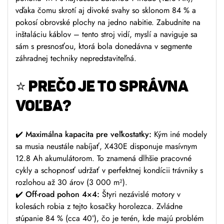
vďaka čomu skrotí aj divoké svahy so sklonom 84 % a
pokosí obrovské plochy na jedno nabitie. Zabudnite na
inštaláciu káblov – tento stroj vidí, myslí a naviguje sa
sám s presnosťou, ktorá bola donedávna v segmente
záhradnej techniky nepredstaviteľná.
⭐
PREČO JE TO SPRÁVNA
VOĽBA?
✔️
Maximálna kapacita pre veľkostatky:
Kým iné modely
sa musia neustále nabíjať, X430E disponuje masívnym
12.8 Ah akumulátorom. To znamená dlhšie pracovné
cykly a schopnosť udržať v perfektnej kondícii trávniky s
rozlohou až 30 árov (3 000 m²).
✔️
Off-road pohon 4×4:
Štyri nezávislé motory v
kolesách robia z tejto kosačky horolezca. Zvládne
stúpanie 84 % (cca 40°), čo je terén, kde majú problém