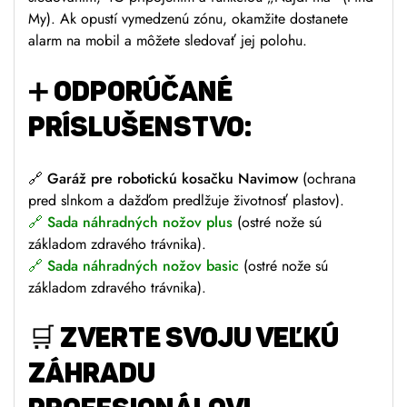
My). Ak opustí vymedzenú zónu, okamžite dostanete
alarm na mobil a môžete sledovať jej polohu.
➕
ODPORÚČANÉ
PRÍSLUŠENSTVO:
🔗
Garáž pre robotickú kosačku Navimow
(ochrana
pred slnkom a dažďom predlžuje životnosť plastov).
🔗
Sada náhradných nožov plus
(ostré nože sú
základom zdravého trávnika).
🔗
Sada náhradných nožov basic
(ostré nože sú
základom zdravého trávnika).
🛒
ZVERTE SVOJU VEĽKÚ
ZÁHRADU