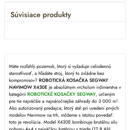
e
r
Súvisiace produkty
n
a
t
i
v
e
:
Máte rozľahlý pozemok, ktorý si vyžaduje celodennú
starostlivosť, a hľadáte stroj, ktorý to zvládne bez
kompromisov?
ROBOTICKÁ KOSAČKA SEGWAY
NAVIMOW X430E
je absolútnym vrcholom inžinierstva v
kategórii
ROBOTICKÉ KOSAČKY SEGWAY
, určeným
pre tie najväčšie a najnáročnejšie záhrady do 3 000 m².
Ako autorizovaný predajca, ktorý stál pri uvedení prvých
modelov Navimow na trh, môžeme s istotou povedať:
toto je revolúcia. Model X430E kombinuje brutálnu silu
pohonu 4×4 s najväčšou batériou v triede (12.8 Ah),