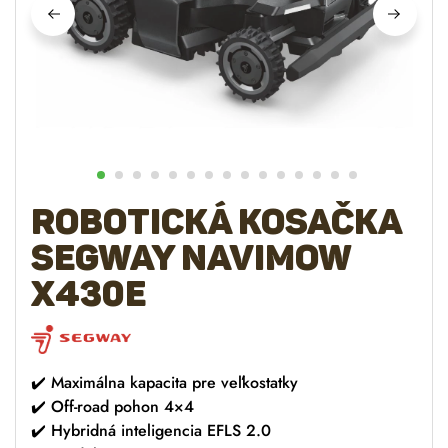
Robotická kosačka
SEGWAY Navimow
X430E
✔️
Maximálna kapacita pre veľkostatky
✔️
Off-road pohon 4×4
✔️
Hybridná inteligencia EFLS 2.0