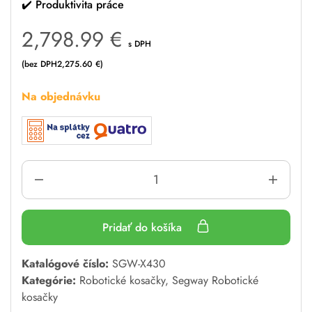
✔️
Produktivita práce
2,798.99
€
s DPH
(bez DPH
2,275.60
€
)
Na objednávku
Pridať do košíka
A
Katalógové číslo:
SGW-X430
l
Kategórie:
Robotické kosačky
,
Segway Robotické
t
kosačky