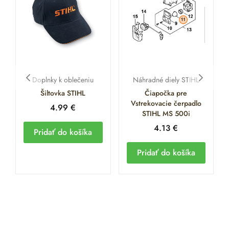
Doplnky k oblečeniu
Náhradné diely STIHL
Šiltovka STIHL
Čiapočka pre
Vstrekovacie čerpadlo
4.99
€
STIHL MS 500i
4.13
€
Pridať do košíka
Pridať do košíka