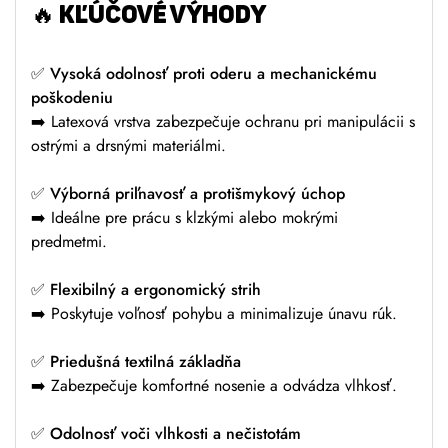
🔥 KĽÚČOVÉ VÝHODY
✅
Vysoká odolnosť proti oderu a mechanickému
poškodeniu
➡️ Latexová vrstva zabezpečuje ochranu pri manipulácii s
ostrými a drsnými materiálmi.
✅
Výborná priľnavosť a protišmykový úchop
➡️ Ideálne pre prácu s klzkými alebo mokrými
predmetmi.
✅
Flexibilný a ergonomický strih
➡️ Poskytuje voľnosť pohybu a minimalizuje únavu rúk.
✅
Priedušná textilná základňa
➡️ Zabezpečuje komfortné nosenie a odvádza vlhkosť.
✅
Odolnosť voči vlhkosti a nečistotám