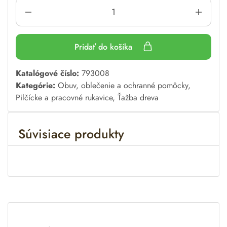
Pridať do košíka
A
Katalógové číslo:
793008
l
Kategórie:
Obuv, oblečenie a ochranné pomôcky
,
t
Pilčícke a pracovné rukavice
,
Ťažba dreva
e
r
Súvisiace produkty
n
a
t
i
v
e
: