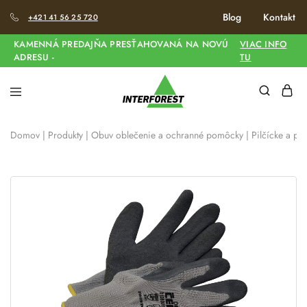
Blog
Kontakt
+421 41 56 25 720
KAMENNÁ PREDAJŇA PRESŤAHOVANÁ NA NOVÚ
VIAC INFO
ADRESU -
TU
Domov
|
Produkty
|
Obuv oblečenie a ochranné pomôcky
|
Pilčícke a pr