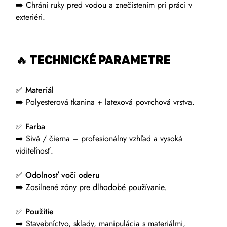
➡️ Chráni ruky pred vodou a znečistením pri práci v
exteriéri.
🔥 TECHNICKÉ PARAMETRE
✅
Materiál
➡️ Polyesterová tkanina + latexová povrchová vrstva.
✅
Farba
➡️ Sivá / čierna – profesionálny vzhľad a vysoká
viditeľnosť.
✅
Odolnosť voči oderu
➡️ Zosilnené zóny pre dlhodobé používanie.
✅
Použitie
➡️ Stavebníctvo, sklady, manipulácia s materiálmi,