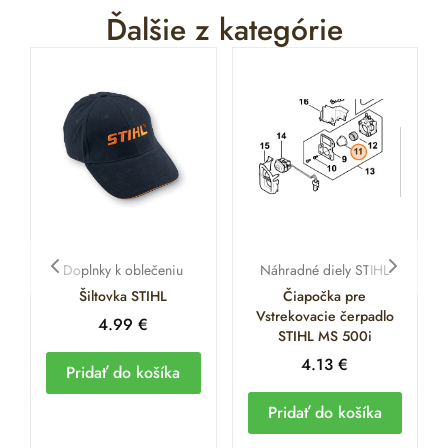
Ďalšie z kategórie
Doplnky k oblečeniu
Náhradné diely STIHL
Šiltovka STIHL
Čiapočka pre
Vstrekovacie čerpadlo
4.99
€
STIHL MS 500i
4.13
€
Pridať do košíka
Pridať do košíka