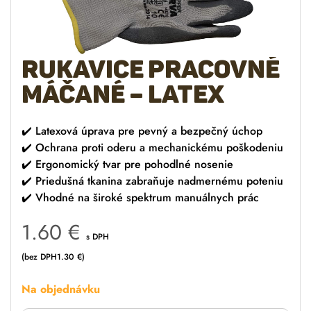
Rukavice pracovné
máčané – latex
✔️ Latexová úprava pre pevný a bezpečný úchop
✔️ Ochrana proti oderu a mechanickému poškodeniu
✔️ Ergonomický tvar pre pohodlné nosenie
✔️ Priedušná tkanina zabraňuje nadmernému poteniu
✔️ Vhodné na široké spektrum manuálnych prác
1.60
€
s DPH
(bez DPH
1.30
€
)
Na objednávku