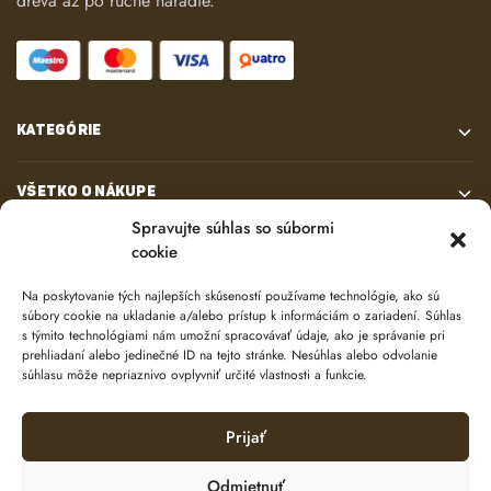
dreva až po ručné náradie.
KATEGÓRIE
VŠETKO O NÁKUPE
Spravujte súhlas so súbormi
cookie
KONTAKT
Na poskytovanie tých najlepších skúseností používame technológie, ako sú
súbory cookie na ukladanie a/alebo prístup k informáciám o zariadení. Súhlas
s týmito technológiami nám umožní spracovávať údaje, ako je správanie pri
prehliadaní alebo jedinečné ID na tejto stránke. Nesúhlas alebo odvolanie
súhlasu môže nepriaznivo ovplyvniť určité vlastnosti a funkcie.
Prijať
© 2024 e-shop od
lukasolos.sk
Odmietnuť