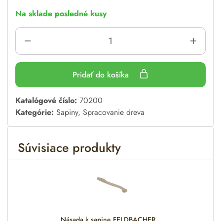
Na sklade posledné kusy
Pridať do košíka
A
Katalógové číslo:
70200
l
Kategórie:
Sapiny
,
Spracovanie dreva
t
e
Súvisiace produkty
r
n
a
t
i
v
e
Násada k sapine FELDBACHER