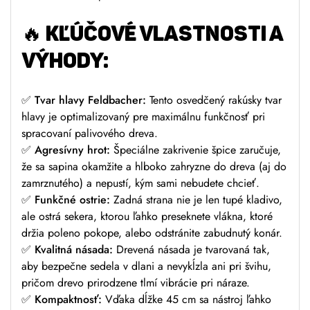
🔥
KĽÚČOVÉ VLASTNOSTI A
VÝHODY:
✅
Tvar hlavy Feldbacher:
Tento osvedčený rakúsky tvar
hlavy je optimalizovaný pre maximálnu funkčnosť pri
spracovaní palivového dreva.
✅
Agresívny hrot:
Špeciálne zakrivenie špice zaručuje,
že sa sapina okamžite a hlboko zahryzne do dreva (aj do
zamrznutého) a nepustí, kým sami nebudete chcieť.
✅
Funkčné ostrie:
Zadná strana nie je len tupé kladivo,
ale ostrá sekera, ktorou ľahko preseknete vlákna, ktoré
držia poleno pokope, alebo odstránite zabudnutý konár.
✅
Kvalitná násada:
Drevená násada je tvarovaná tak,
aby bezpečne sedela v dlani a nevykĺzla ani pri švihu,
pričom drevo prirodzene tlmí vibrácie pri náraze.
✅
Kompaktnosť:
Vďaka dĺžke 45 cm sa nástroj ľahko