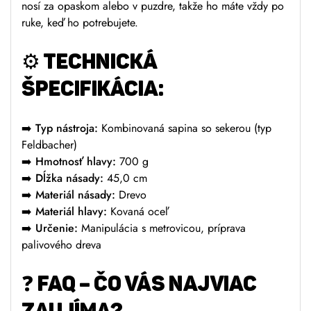
nosí za opaskom alebo v puzdre, takže ho máte vždy po
ruke, keď ho potrebujete.
⚙️
TECHNICKÁ
ŠPECIFIKÁCIA:
➡️
Typ nástroja:
Kombinovaná sapina so sekerou (typ
Feldbacher)
➡️
Hmotnosť hlavy:
700 g
➡️
Dĺžka násady:
45,0 cm
➡️
Materiál násady:
Drevo
➡️
Materiál hlavy:
Kovaná oceľ
➡️
Určenie:
Manipulácia s metrovicou, príprava
palivového dreva
❓
FAQ – ČO VÁS NAJVIAC
ZAUJÍMA?