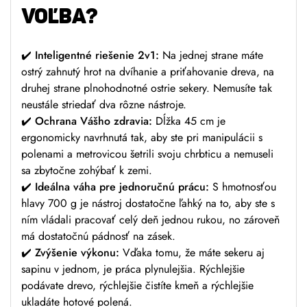
VOĽBA?
✔️
Inteligentné riešenie 2v1:
Na jednej strane máte
ostrý zahnutý hrot na dvíhanie a priťahovanie dreva, na
druhej strane plnohodnotné ostrie sekery. Nemusíte tak
neustále striedať dva rôzne nástroje.
✔️
Ochrana Vášho zdravia:
Dĺžka 45 cm je
ergonomicky navrhnutá tak, aby ste pri manipulácii s
polenami a metrovicou šetrili svoju chrbticu a nemuseli
sa zbytočne zohýbať k zemi.
✔️
Ideálna váha pre jednoručnú prácu:
S hmotnosťou
hlavy 700 g je nástroj dostatočne ľahký na to, aby ste s
ním vládali pracovať celý deň jednou rukou, no zároveň
má dostatočnú pádnosť na zásek.
✔️
Zvýšenie výkonu:
Vďaka tomu, že máte sekeru aj
sapinu v jednom, je práca plynulejšia. Rýchlejšie
podávate drevo, rýchlejšie čistíte kmeň a rýchlejšie
ukladáte hotové polená.