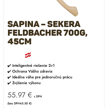
Sapina – sekera
FELDBACHER 700g,
45cm
✔️
Inteligentné riešenie 2v1
✔️
Ochrana Vášho zdravia
✔️
Ideálna váha pre jednoručnú prácu
✔️
Zvýšenie výkonu
55.97
€
s DPH
(bez DPH
45.50
€
)