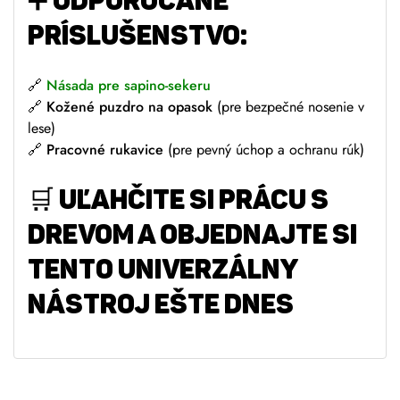
➕
ODPORÚČANÉ
PRÍSLUŠENSTVO:
🔗
Násada
pre sapino-sekeru
🔗
Kožené puzdro na opasok
(pre bezpečné nosenie v
lese)
🔗
Pracovné rukavice
(pre pevný úchop a ochranu rúk)
🛒
UĽAHČITE SI PRÁCU S
DREVOM A OBJEDNAJTE SI
TENTO UNIVERZÁLNY
NÁSTROJ EŠTE DNES