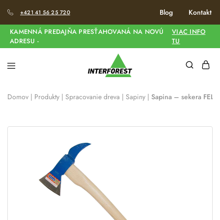
Blog
Kontakt
+421 41 56 25 720
KAMENNÁ PREDAJŇA PRESŤAHOVANÁ NA NOVÚ
VIAC INFO
ADRESU -
TU
Domov
|
Produkty
|
Spracovanie dreva
|
Sapiny
|
Sapina – sekera FE