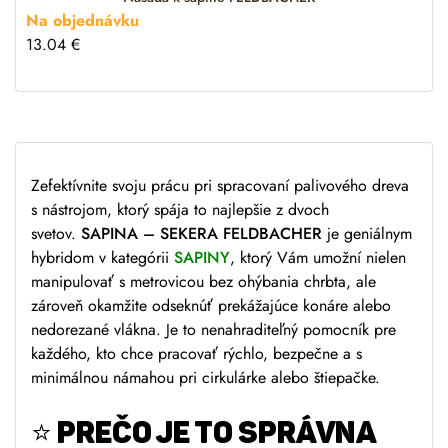
:
Na objednávku
13.04
€
Zefektívnite svoju prácu pri spracovaní palivového dreva
s nástrojom, ktorý spája to najlepšie z dvoch
svetov.
SAPINA – SEKERA FELDBACHER
je geniálnym
hybridom v kategórii
SAPINY
, ktorý Vám umožní nielen
manipulovať s metrovicou bez ohýbania chrbta, ale
zároveň okamžite odseknúť prekážajúce konáre alebo
nedorezané vlákna. Je to nenahraditeľný pomocník pre
každého, kto chce pracovať rýchlo, bezpečne a s
minimálnou námahou pri cirkulárke alebo štiepačke.
⭐
PREČO JE TO SPRÁVNA