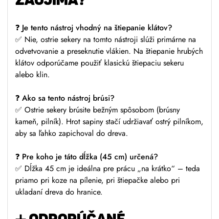
❓
Je tento nástroj vhodný na štiepanie klátov?
✅ Nie, ostrie sekery na tomto nástroji slúži primárne na
odvetvovanie a preseknutie vlákien. Na štiepanie hrubých
klátov odporúčame použiť klasickú štiepaciu sekeru
alebo klin.
❓
Ako sa tento nástroj brúsi?
✅ Ostrie sekery brúsite bežným spôsobom (brúsny
kameň, pilník). Hrot sapiny stačí udržiavať ostrý pilníkom,
aby sa ľahko zapichoval do dreva.
❓
Pre koho je táto dĺžka (45 cm) určená?
✅ Dĺžka 45 cm je ideálna pre prácu „na krátko“ – teda
priamo pri koze na pílenie, pri štiepačke alebo pri
ukladaní dreva do hranice.