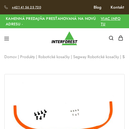
Blog
Kontakt
+421 41 56 25 720
KAMENNÁ PREDAJŇA PRESŤAHOVANÁ NA NOVÚ
VIAC INFO
ADRESU -
TU
Domov
|
Produkty
|
Robotické kosačky
|
Segway Robotické kosačky
|
Seg