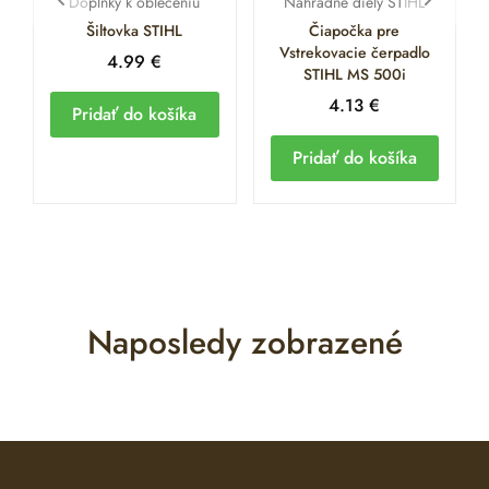
Doplnky k oblečeniu
Náhradné diely STIHL
Šiltovka STIHL
Čiapočka pre
Vstrekovacie čerpadlo
4.99
€
STIHL MS 500i
4.13
€
Pridať do košíka
Pridať do košíka
Naposledy zobrazené