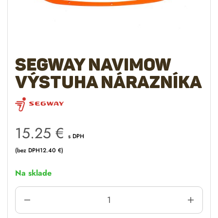
Segway Navimow
výstuha nárazníka
15.25
€
s DPH
(bez DPH
12.40
€
)
Na sklade