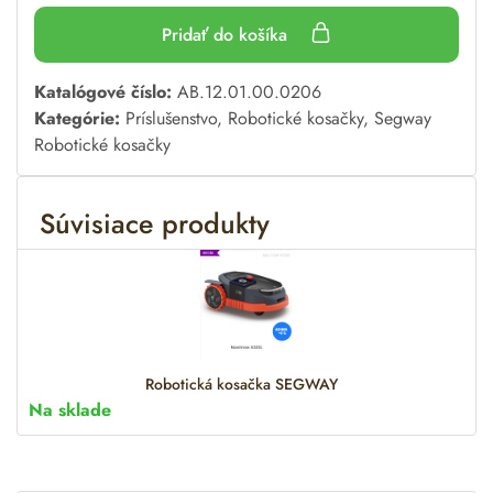
Pridať do košíka
A
Katalógové číslo:
AB.12.01.00.0206
l
Kategórie:
Príslušenstvo
,
Robotické kosačky
,
Segway
t
Robotické kosačky
e
r
Súvisiace produkty
n
a
t
i
v
e
:
Robotická kosačka SEGWAY
Na sklade