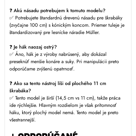
❓
Akú násadu potrebujem k tomuto modelu?
✅ Potrebujete štandardnú drevenú násadu pre škrabáky
(zvyčajne 100 cm) s kónickým koncom. Priemer tuleje je
štandardizovaný pre lesnícke náradie Müller.
❓
Je hák naozaj ostrý?
✅ Áno, hák je z výroby nabrúsený, aby dokázal
preseknúť menšie konáre a suky. Pri manipulácii preto
odporúčame zvýšenú opatrnosť.
❓
Ako sa tento nástroj líši od plochého 11 cm
škrabáka?
✅ Tento model je širší (14,5 cm vs 11 cm), takže práca
ide rýchlejšie. Hlavným rozdielom je však prítomnosť
háku, ktorý plochý model nemá. Tento model je preto
všestrannejší.