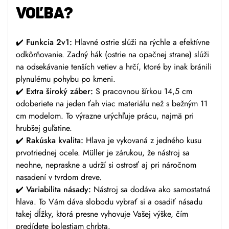
VOĽBA?
✔️
Funkcia 2v1:
Hlavné ostrie slúži na rýchle a efektívne
odkôrňovanie. Zadný hák (ostrie na opačnej strane) slúži
na odsekávanie tenších vetiev a hrčí, ktoré by inak bránili
plynulému pohybu po kmeni.
✔️
Extra široký záber:
S pracovnou šírkou 14,5 cm
odoberiete na jeden ťah viac materiálu než s bežným 11
cm modelom. To výrazne urýchľuje prácu, najmä pri
hrubšej guľatine.
✔️
Rakúska kvalita:
Hlava je vykovaná z jedného kusu
prvotriednej ocele. Müller je zárukou, že nástroj sa
neohne, nepraskne a udrží si ostrosť aj pri náročnom
nasadení v tvrdom dreve.
✔️
Variabilita násady:
Nástroj sa dodáva ako samostatná
hlava. To Vám dáva slobodu vybrať si a osadiť násadu
takej dĺžky, ktorá presne vyhovuje Vašej výške, čím
predídete bolestiam chrbta.