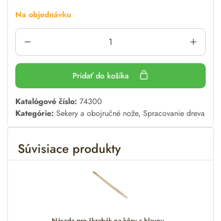
Na objednávku
Pridať do košíka
A
Katalógové číslo:
74300
l
Kategórie:
Sekery a obojručné nože
,
Spracovanie dreva
t
e
Súvisiace produkty
r
n
a
t
i
v
e
Násada pro škrabák na kôru s hlavou