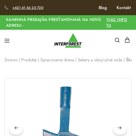
Blog
Kontakt
+421 41 56 25 720
KAMENNÁ PREDAJŇA PRESŤAHOVANÁ NA NOVÚ
VIAC INFO
ADRESU -
TU
Domov
|
Produkty
|
Spracovanie dreva
|
Sekery a obojručné nože
|
Škra