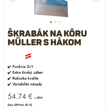
Škrabák na kôru
MÜLLER s hákom
✔️
Funkcia 2v1
✔️
Extra široký záber
✔️
Rakúska kvalita
✔️
Variabilita násady
54.74
€
s DPH
(bez DPH
44.50
€
)