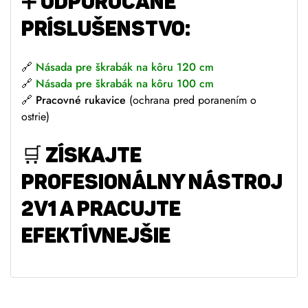
➕
ODPORÚČANÉ
PRÍSLUŠENSTVO:
🔗
Násada pre škrabák na kôru 120 cm
🔗
Násada pre škrabák na kôru 100 cm
🔗
Pracovné rukavice
(ochrana pred poranením o
ostrie)
🛒
ZÍSKAJTE
PROFESIONÁLNY NÁSTROJ
2v1 A PRACUJTE
EFEKTÍVNEJŠIE