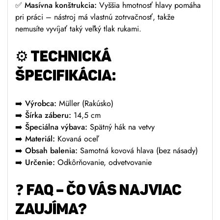
✅
Masívna konštrukcia:
Vyššia hmotnosť hlavy pomáha
pri práci – nástroj má vlastnú zotrvačnosť, takže
nemusíte vyvíjať taký veľký tlak rukami.
⚙️
TECHNICKÁ
ŠPECIFIKÁCIA:
➡️
Výrobca:
Müller (Rakúsko)
➡️
Šírka záberu:
14,5 cm
➡️
Špeciálna výbava:
Spätný hák na vetvy
➡️
Materiál:
Kovaná oceľ
➡️
Obsah balenia:
Samotná kovová hlava (bez násady)
➡️
Určenie:
Odkôrňovanie, odvetvovanie
❓
FAQ – ČO VÁS NAJVIAC
ZAUJÍMA?