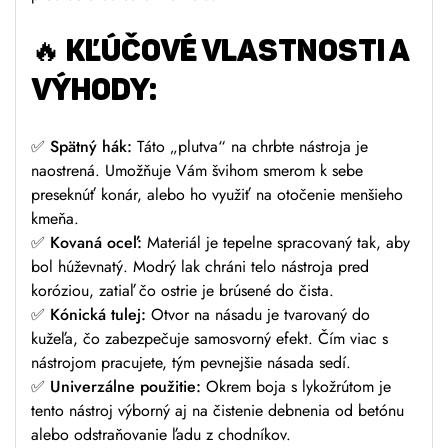
🔥
KĽÚČOVÉ VLASTNOSTI A
VÝHODY:
✅
Spätný hák:
Táto „plutva“ na chrbte nástroja je
naostrená. Umožňuje Vám švihom smerom k sebe
preseknúť konár, alebo ho využiť na otočenie menšieho
kmeňa.
✅
Kovaná oceľ:
Materiál je tepelne spracovaný tak, aby
bol húževnatý. Modrý lak chráni telo nástroja pred
koróziou, zatiaľ čo ostrie je brúsené do čista.
✅
Kónická tulej:
Otvor na násadu je tvarovaný do
kužeľa, čo zabezpečuje samosvorný efekt. Čím viac s
nástrojom pracujete, tým pevnejšie násada sedí.
✅
Univerzálne použitie:
Okrem boja s lykožrútom je
tento nástroj výborný aj na čistenie debnenia od betónu
alebo odstraňovanie ľadu z chodníkov.