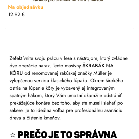
:
Na objednávku
12.92
€
Zefektívnite svoju prácu v lese s nástrojom, ktorý zvládne
dve operácie naraz. Tento masívny
ŠKRABÁK NA
KÔRU
od renomovanej rakúskej značky Müller je
vylepšenou verziou klasického lúpaka. Okrem širokého
ostria na lúpanie kôry je vybavený aj integrovaným
spätným hákom, ktorý Vám umožní okamžite odstrániť
prekážajúce konáre bez toho, aby ste museli siahať po
sekere. Je to ideálna voľba pre profesionálnu asanáciu
dreva a čistenie kmeňov.
⭐
PREČO JE TO SPRÁVNA