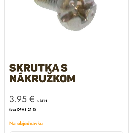
Skrutka s
nákružkom
3.95
€
s DPH
(bez DPH
3.21
€
)
Na objednávku