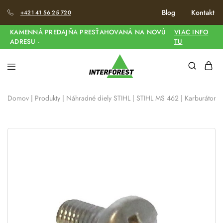
Blog
Kontakt
+421 41 56 25 720
KAMENNÁ PREDAJŇA PRESŤAHOVANÁ NA NOVÚ
VIAC INFO
ADRESU -
TU
Domov
|
Produkty
|
Náhradné diely STIHL
|
STIHL MS 462
|
Karburátor 