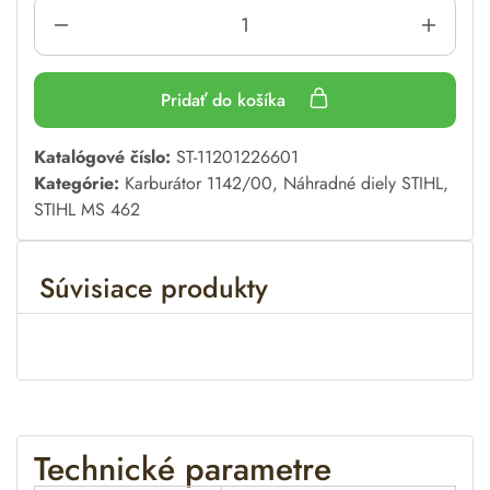
Pridať do košíka
A
Katalógové číslo:
ST-11201226601
l
Kategórie:
Karburátor 1142/00
,
Náhradné diely STIHL
,
t
STIHL MS 462
e
r
Súvisiace produkty
n
a
t
i
v
e
:
Technické parametre