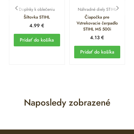
Doplnky k oblečeniu
Náhradné diely STIHL
Šiltovka STIHL
Čiapočka pre
Vstrekovacie čerpadlo
4.99
€
STIHL MS 500i
4.13
€
Pridať do košíka
Pridať do košíka
Naposledy zobrazené