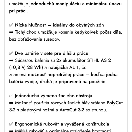
umožňuje
jednoduchú manipuláciu a minimálnu únavu
pri práci
.
✅
Nízka hlučnosť – ideálny do obytných zón
➡️ Tichý chod umožňuje kosenie
kedykoľvek počas dňa
,
bez obťažovania susedov.
✅
Dve batérie v sete pre dlhšiu prácu
➡️ Súčasťou balenia sú
2x akumulátor STIHL AS 2
(10,8 V, 28 Wh)
a
nabíjačka AL 1
, čo
znamená
možnosť nepretržitej práce – keď sa jedna
batéria vybije, druhá je pripravená na použitie
.
✅
Jednoduchá výmena žacieho nástroja
➡️ Možnosť použitia rôznych žacích hláv vrátane
PolyCut
3-2
s plastovými nožmi a
AutoCut 3-2
so strunou.
✅
Ergonomická rukoväť a vyvážená konštrukcia
➡️ Mäkká rukoväť a optimálne rozloženie hmotnosti