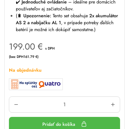
✔️
Jednoduché ovládanie
– ideálne pre domácich
používateľov aj začiatočníkov.
(🔋
Upozornenie:
Tento set obsahuje
2x akumulátor
AS 2 a nabíjačku AL 1
, v prípade potreby ďalších
batérií je možné ich dokúpiť samostatne.)
199.00
€
s DPH
(bez DPH
161.79
€
)
Na objednávku
Pridať do košíka