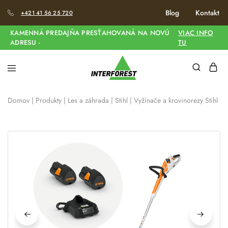
Blog
Kontakt
+421 41 56 25 720
KAMENNÁ PREDAJŇA PRESŤAHOVANÁ NA NOVÚ
VIAC INFO
ADRESU -
TU
Domov
|
Produkty
|
Les a záhrada
|
Stihl
|
Vyžínače a krovinorezy Stihl
|
A