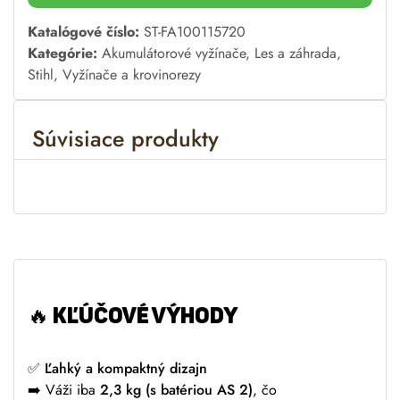
A
Katalógové číslo:
ST-FA100115720
l
Kategórie:
Akumulátorové vyžínače
,
Les a záhrada
,
t
Stihl
,
Vyžínače a krovinorezy
e
r
Súvisiace produkty
n
a
t
i
v
e
:
🔥
KĽÚČOVÉ VÝHODY
✅
Ľahký a kompaktný dizajn
➡️ Váži iba
2,3 kg (s batériou AS 2)
, čo