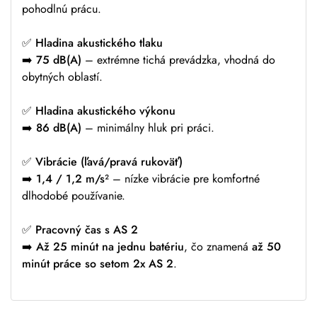
pohodlnú prácu.
✅
Hladina akustického tlaku
➡️
75 dB(A)
– extrémne tichá prevádzka, vhodná do
obytných oblastí.
✅
Hladina akustického výkonu
➡️
86 dB(A)
– minimálny hluk pri práci.
✅
Vibrácie (ľavá/pravá rukoväť)
➡️
1,4 / 1,2 m/s²
– nízke vibrácie pre komfortné
dlhodobé používanie.
✅
Pracovný čas s AS 2
➡️
Až 25 minút na jednu batériu
, čo znamená
až 50
minút práce so setom 2x AS 2
.