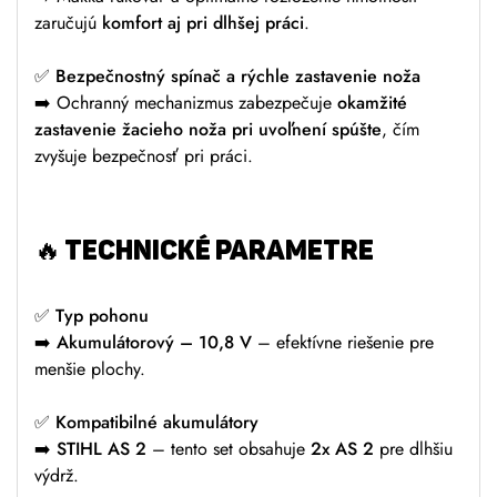
zaručujú
komfort aj pri dlhšej práci
.
✅
Bezpečnostný spínač a rýchle zastavenie noža
➡️ Ochranný mechanizmus zabezpečuje
okamžité
zastavenie žacieho noža pri uvoľnení spúšte
, čím
zvyšuje bezpečnosť pri práci.
🔥
TECHNICKÉ PARAMETRE
✅
Typ pohonu
➡️
Akumulátorový – 10,8 V
– efektívne riešenie pre
menšie plochy.
✅
Kompatibilné akumulátory
➡️
STIHL AS 2
– tento set obsahuje
2x AS 2
pre dlhšiu
výdrž.