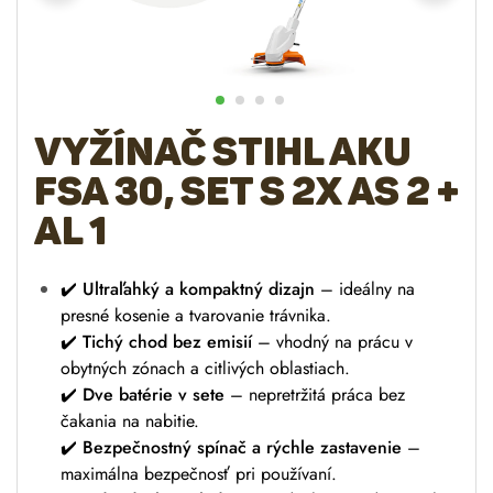
Vyžínač STIHL AKU
FSA 30, set s 2x AS 2 +
AL 1
✔️
Ultraľahký a kompaktný dizajn
– ideálny na
presné kosenie a tvarovanie trávnika.
✔️
Tichý chod bez emisií
– vhodný na prácu v
obytných zónach a citlivých oblastiach.
✔️
Dve batérie v sete
– nepretržitá práca bez
čakania na nabitie.
✔️
Bezpečnostný spínač a rýchle zastavenie
–
maximálna bezpečnosť pri používaní.