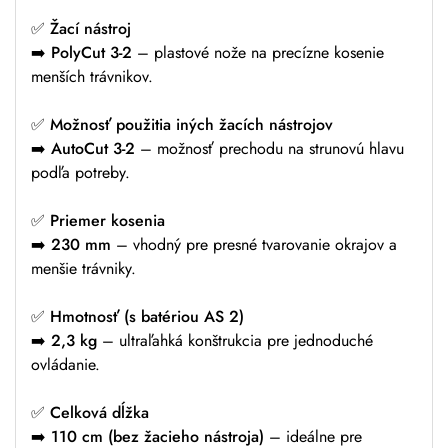
✅
Žací nástroj
➡️
PolyCut 3-2
– plastové nože na precízne kosenie
menších trávnikov.
✅
Možnosť použitia iných žacích nástrojov
➡️
AutoCut 3-2
– možnosť prechodu na strunovú hlavu
podľa potreby.
✅
Priemer kosenia
➡️
230 mm
– vhodný pre presné tvarovanie okrajov a
menšie trávniky.
✅
Hmotnosť (s batériou AS 2)
➡️
2,3 kg
– ultraľahká konštrukcia pre jednoduché
ovládanie.
✅
Celková dĺžka
➡️
110 cm (bez žacieho nástroja)
– ideálne pre