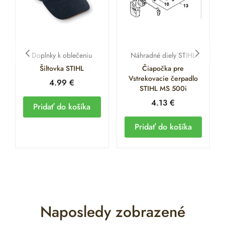
Doplnky k oblečeniu
Náhradné diely STIHL
Šiltovka STIHL
Čiapočka pre
Vstrekovacie čerpadlo
4.99
€
STIHL MS 500i
4.13
€
Pridať do košíka
Pridať do košíka
Naposledy zobrazené