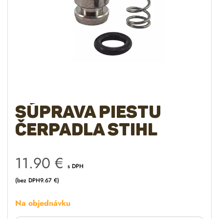
Súprava piestu
čerpadla STIHL
11.90
€
s DPH
(bez DPH
9.67
€
)
Na objednávku