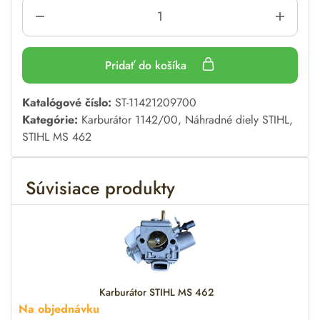
Pridať do košíka
A
Katalógové číslo:
ST-11421209700
l
Kategórie:
Karburátor 1142/00
,
Náhradné diely STIHL
,
t
STIHL MS 462
e
r
Súvisiace produkty
n
a
t
i
v
e
:
Karburátor STIHL MS 462
Na objednávku