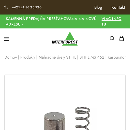
Blog
Kontakt
+421 41 56 25 720
KAMENNÁ PREDAJŇA PRESŤAHOVANÁ NA NOVÚ
VIAC INFO
ADRESU -
TU
Domov
|
Produkty
|
Náhradné diely STIHL
|
STIHL MS 462
|
Karburátor 