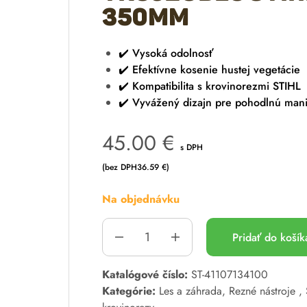
350mm
✔️ Vysoká odolnosť
✔️ Efektívne kosenie hustej vegetácie
✔️ Kompatibilita s krovinorezmi STIHL
✔️ Vyvážený dizajn pre pohodlnú mani
45.00
€
s DPH
(bez DPH
36.59
€
)
Na objednávku
Pridať do koší
A
Katalógové číslo:
ST-41107134100
l
Kategórie:
Les a záhrada
,
Rezné nástroje
,