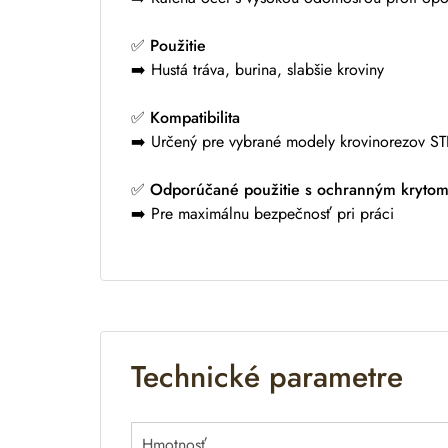
✅
Použitie
➡️ Hustá tráva, burina, slabšie kroviny
✅
Kompatibilita
➡️ Určený pre vybrané modely krovinorezov ST
✅
Odporúčané použitie s ochranným kryto
➡️ Pre maximálnu bezpečnosť pri práci
Technické parametre
Hmotnosť