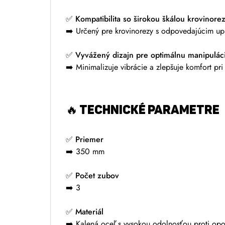
✅
Kompatibilita so širokou škálou krovinore
➡️ Určený pre krovinorezy s odpovedajúcim upn
✅
Vyvážený dizajn pre optimálnu manipulác
➡️ Minimalizuje vibrácie a zlepšuje komfort pri
🔥
TECHNICKÉ PARAMETRE
✅
Priemer
➡️ 350 mm
✅
Počet zubov
➡️ 3
✅
Materiál
➡️ Kalená oceľ s vysokou odolnosťou proti opo