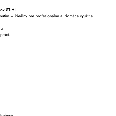
zov STIHL
utím – ideálny pre profesionálne aj domáce využitie.
iu
 práci.
trebeniu