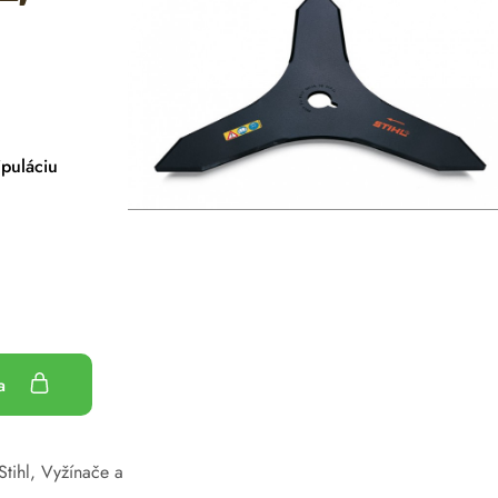
puláciu
ka
Stihl
,
Vyžínače a