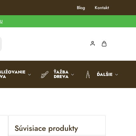
Blog
Kontakt
TU
BLIŽOVANIE
ŤAŽBA
ĎALŠIE
EVA
DREVA
Súvisiace produkty