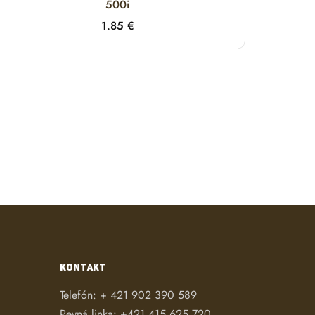
500i
1.85
€
KONTAKT
Telefón:
+ 421 902 390 589
Pevná linka:
+421 415 625 720