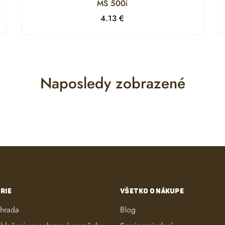
MS 500i
4.13
€
Naposledy zobrazené
RIE
VŠETKO O NÁKUPE
áhrada
Blog