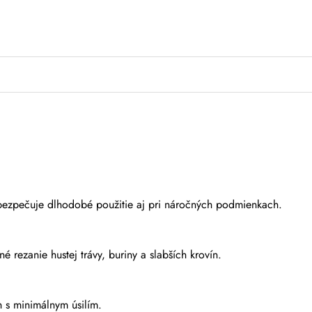
zabezpečuje dlhodobé použitie aj pri náročných podmienkach.
é rezanie hustej trávy, buriny a slabších krovín.
h s minimálnym úsilím.