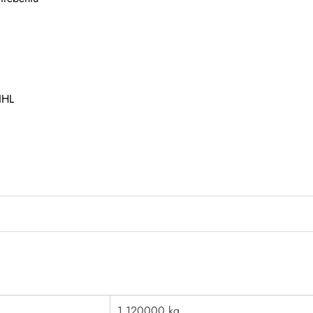
IHL
m
1.120000 kg