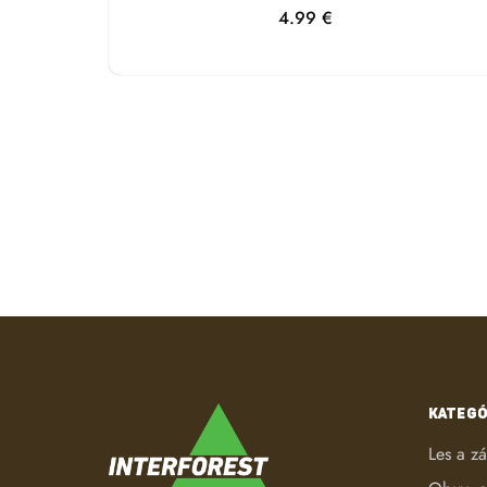
4.99
€
KATEGÓ
Les a z