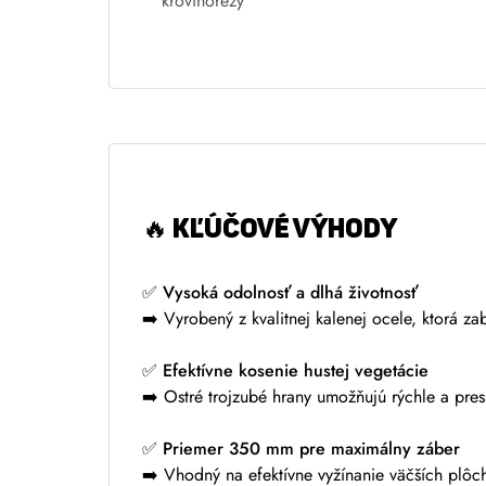
t
krovinorezy
e
r
n
a
t
i
v
e
🔥
KĽÚČOVÉ VÝHODY
:
✅
Vysoká odolnosť a dlhá životnosť
➡️ Vyrobený z kvalitnej kalenej ocele, ktorá 
✅
Efektívne kosenie hustej vegetácie
➡️ Ostré trojzubé hrany umožňujú rýchle a presn
✅
Priemer 350 mm pre maximálny záber
➡️ Vhodný na efektívne vyžínanie väčších plôc