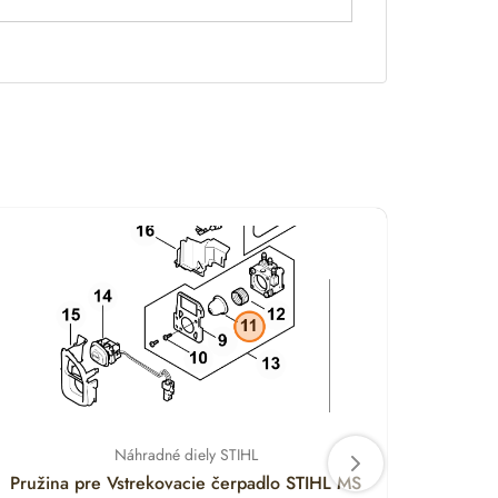
Náhradné diely STIHL
Pružina pre Vstrekovacie čerpadlo STIHL MS
Držia