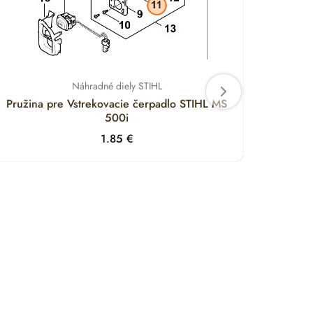
Náhradné diely STIHL
Pružina pre Vstrekovacie čerpadlo STIHL MS
Držia
500i
1.85
€