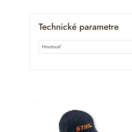
a
t
i
Technické parametre
v
e
:
Hmotnosť