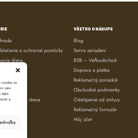
RIE
VŠETKO O NÁKUPE
áhrada
Blog
blečenie a ochranné pomôcky
Servis zariadení
vanie dreva
B2B – Veľkoobchod
ké kosačky
Doprava a platba
anie dreva
Reklamačný poriadok
y cookie na
ami nám
reva
Obchodné podmienky
 tejto
e a evidencia dreva
Odstúpenie od zmluvy
nosti a
Reklamačný formulár
Môj účet
redvoľby