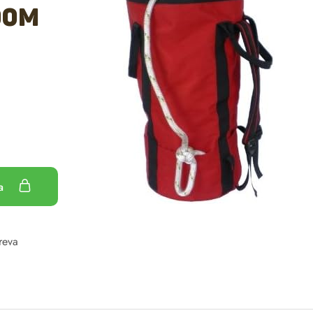
00m
ka
reva