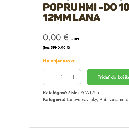
popruhmi -do 1
12mm lana
0.00
€
s DPH
(bez DPH
0.00
€
)
Na objednávku
Pridať do koší
A
Katalógové číslo:
PCA1256
l
Kategórie:
Lanové navijáky
,
Približovanie d
t
e
r
n