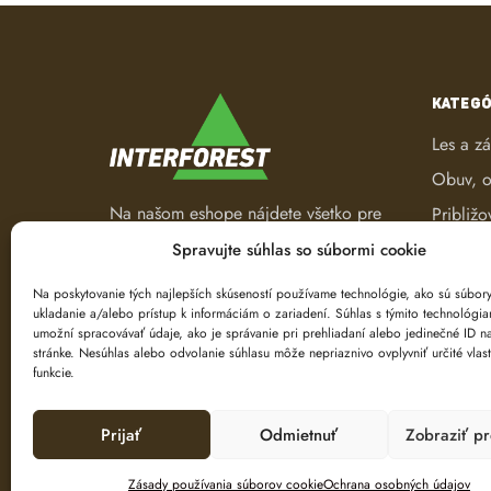
KATEGÓ
Les a z
Obuv, o
Na našom eshope nájdete všetko pre
Približo
les a záhradu. Od pracovného
Robotic
Spravujte súhlas so súbormi cookie
oblečenia, nástrojov na ťažbu a
Spracov
spracovanie dreva až po ručné
Na poskytovanie tých najlepších skúseností používame technológie, ako sú súbor
ukladanie a/alebo prístup k informáciám o zariadení. Súhlas s týmito technológi
náradie.
Ťažba d
umožní spracovávať údaje, ako je správanie pri prehliadaní alebo jedinečné ID na
Značeni
stránke. Nesúhlas alebo odvolanie súhlasu môže nepriaznivo ovplyvniť určité vlast
funkcie.
Prijať
Odmietnuť
Zobraziť p
Zásady používania súborov cookie
Ochrana osobných údajov