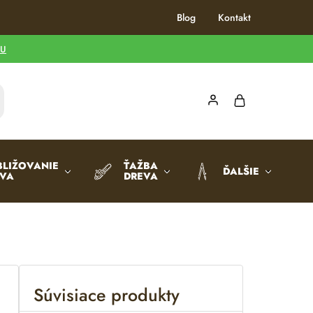
Blog
Kontakt
TU
BLIŽOVANIE
ŤAŽBA
ĎALŠIE
EVA
DREVA
Súvisiace produkty