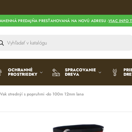
l
t
e
AMENNÁ PREDAJŇA PRESŤAHOVANÁ NA NOVÚ ADRESU -
VIAC INFO 
r
n
a
t
i
v
e
OCHRANNÉ
SPRACOVANIE
PRI
PROSTRIEDKY
DREVA
DR
:
Vak strednýí s popruhmi -do 100m 12mm lana