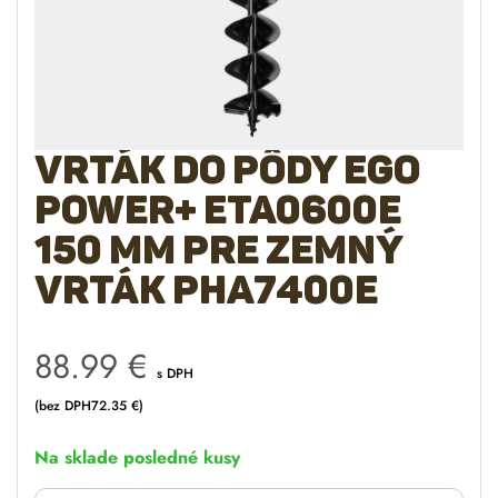
Vrták do pôdy EGO
Power+ ETA0600E
150 mm pre zemný
vrták PHA7400E
88.99
€
s DPH
(bez DPH
72.35
€
)
Na sklade posledné kusy