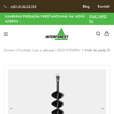
Blog
Kontakt
+421 41 56 25 720
KAMENNÁ PREDAJŇA PRESŤAHOVANÁ NA NOVÚ
VIAC INFO
ADRESU -
TU
Domov
|
Produkty
|
Les a záhrada
|
EGO POWER+
|
Vrták do pôdy EG