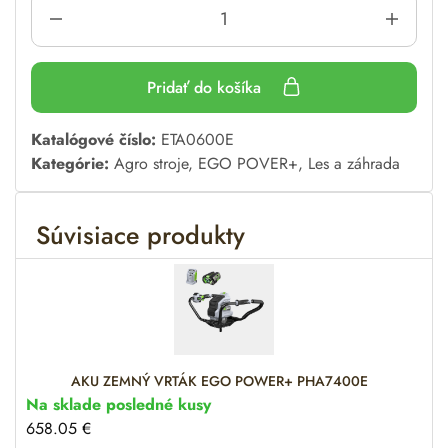
Pridať do košíka
A
Katalógové číslo:
ETA0600E
l
Kategórie:
Agro stroje
,
EGO POVER+
,
Les a záhrada
t
e
Súvisiace produkty
r
n
a
t
i
v
e
AKU ZEMNÝ VRTÁK EGO POWER+ PHA7400E
:
Na sklade posledné kusy
658.05
€