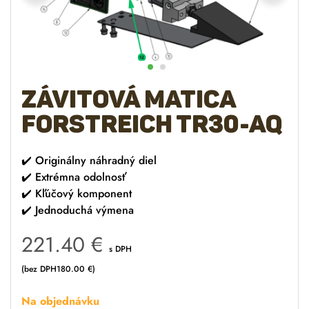
Závitová matica
Forstreich TR30-AQ
✔️
Originálny náhradný diel
✔️
Extrémna odolnosť
✔️
Kľúčový komponent
✔️
Jednoduchá výmena
221.40
€
s DPH
(bez DPH
180.00
€
)
Na objednávku