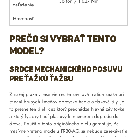
36 ton / 1 627 Nm
zaťaženie
Hmotnosť
–
Prečo si vybrať tento
model?
Srdce mechanického posuvu
pre ťažkú ťažbu
Z našej praxe v lese vieme, že závitová matica znáša pri
stínaní hrubých kmeňov obrovské trecie a tlakové sily. Je
to presne ten diel, cez ktorý prechádza hlavná závitovka
a ktorý fyzicky tlačí plastový klin smerom dopredu do
dreva. Použitie tohto originálneho dielu garantuje, že
masívne vreteno modelu TR30-AQ sa nebude zasekávať a