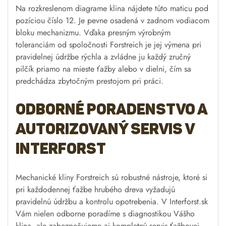
Na rozkreslenom diagrame klina nájdete túto maticu pod
pozíciou číslo 12. Je pevne osadená v zadnom vodiacom
bloku mechanizmu. Vďaka presným výrobným
toleranciám od spoločnosti Forstreich je jej výmena pri
pravidelnej údržbe rýchla a zvládne ju každý zručný
pilčík priamo na mieste ťažby alebo v dielni, čím sa
predchádza zbytočným prestojom pri práci.
Odborné poradenstvo a
autorizovaný servis v
Interforst
Mechanické kliny Forstreich sú robustné nástroje, ktoré si
pri každodennej ťažbe hrubého dreva vyžadujú
pravidelnú údržbu a kontrolu opotrebenia. V Interforst.sk
Vám nielen odborne poradíme s diagnostikou Vášho
klina, ale zabezpečujeme aj kompletný servis ťažbovej