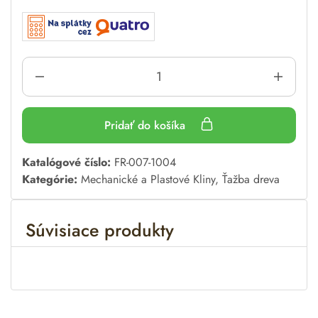
Pridať do košíka
A
Katalógové číslo:
FR-007-1004
l
Kategórie:
Mechanické a Plastové Kliny
,
Ťažba dreva
t
e
Súvisiace produkty
r
n
a
t
i
v