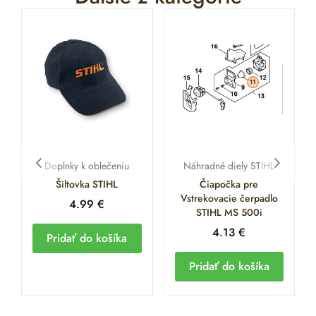
Doplnky k oblečeniu
Náhradné diely STIHL
Šiltovka STIHL
Čiapočka pre
Vstrekovacie čerpadlo
4.99
€
STIHL MS 500i
4.13
€
Pridať do košíka
Pridať do košíka