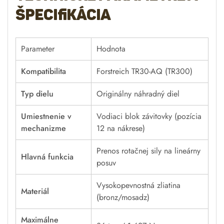
špecifikácia
Parameter
Hodnota
Kompatibilita
Forstreich TR30-AQ (TR300)
Typ dielu
Originálny náhradný diel
Umiestnenie v
Vodiaci blok závitovky (pozícia
mechanizme
12 na nákrese)
Prenos rotačnej sily na lineárny
Hlavná funkcia
posuv
Vysokopevnostná zliatina
Materiál
(bronz/mosadz)
Maximálne