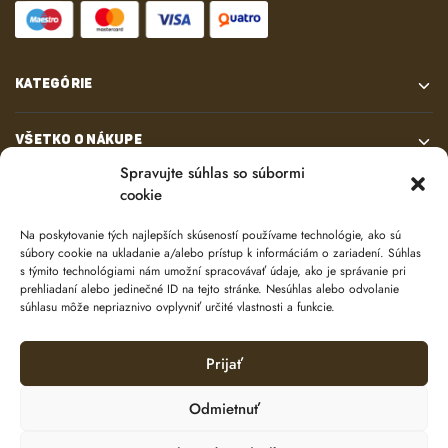
KATEGÓRIE
VŠETKO O NÁKUPE
Spravujte súhlas so súbormi
cookie
KONTAKT
Na poskytovanie tých najlepších skúseností používame technológie, ako sú
súbory cookie na ukladanie a/alebo prístup k informáciám o zariadení. Súhlas
s týmito technológiami nám umožní spracovávať údaje, ako je správanie pri
prehliadaní alebo jedinečné ID na tejto stránke. Nesúhlas alebo odvolanie
súhlasu môže nepriaznivo ovplyvniť určité vlastnosti a funkcie.
Prijať
© 2024 e-shop od
lukasolos.sk
Odmietnuť