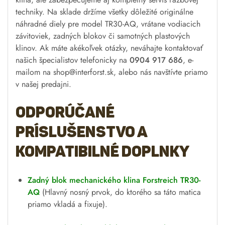
techniky. Na sklade držíme všetky dôležité originálne
náhradné diely pre model TR30-AQ, vrátane vodiacich
závitoviek, zadných blokov či samotných plastových
klinov. Ak máte akékoľvek otázky, neváhajte kontaktovať
našich špecialistov telefonicky na
0904 917 686
, e-
mailom na
shop@interforst.sk
, alebo nás navštívte priamo
v našej predajni.
Odporúčané
príslušenstvo a
kompatibilné doplnky
Zadný blok mechanického klina Forstreich TR30-
AQ
(Hlavný nosný prvok, do ktorého sa táto matica
priamo vkladá a fixuje).