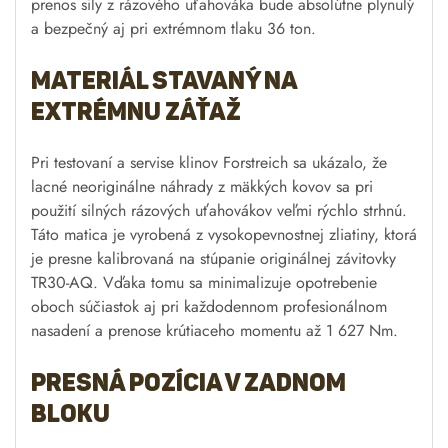
prenos sily z rázového uťahováka bude absolútne plynulý
a bezpečný aj pri extrémnom tlaku 36 ton.
Materiál stavaný na
extrémnu záťaž
Pri testovaní a servise klinov Forstreich sa ukázalo, že
lacné neoriginálne náhrady z mäkkých kovov sa pri
použití silných rázových uťahovákov veľmi rýchlo strhnú.
Táto matica je vyrobená z vysokopevnostnej zliatiny, ktorá
je presne kalibrovaná na stúpanie originálnej závitovky
TR30-AQ. Vďaka tomu sa minimalizuje opotrebenie
oboch súčiastok aj pri každodennom profesionálnom
nasadení a prenose krútiaceho momentu až 1 627 Nm.
Presná pozícia v zadnom
bloku