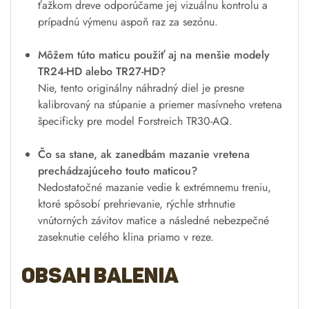
ťažkom dreve odporúčame jej vizuálnu kontrolu a
prípadnú výmenu aspoň raz za sezónu.
Môžem túto maticu použiť aj na menšie modely
TR24-HD alebo TR27-HD?
Nie, tento originálny náhradný diel je presne
kalibrovaný na stúpanie a priemer masívneho vretena
špecificky pre model Forstreich TR30-AQ.
Čo sa stane, ak zanedbám mazanie vretena
prechádzajúceho touto maticou?
Nedostatočné mazanie vedie k extrémnemu treniu,
ktoré spôsobí prehrievanie, rýchle strhnutie
vnútorných závitov matice a následné nebezpečné
zaseknutie celého klina priamo v reze.
Obsah balenia