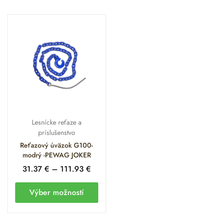
Lesnícke reťaze a
príslušenstvo
Reťazový úväzok G100-
modrý -PEWAG JOKER
31.37
€
–
111.93
€
Výber možností