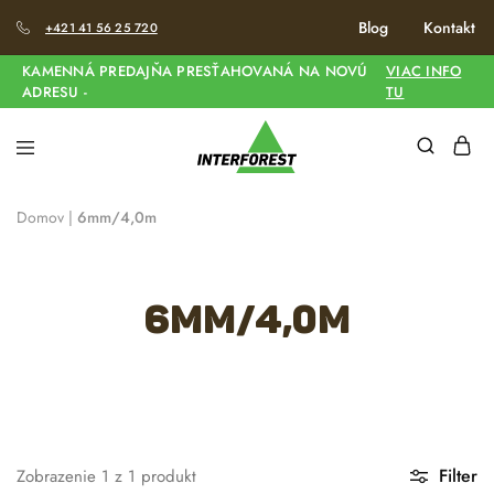
Blog
Kontakt
+421 41 56 25 720
KAMENNÁ PREDAJŇA PRESŤAHOVANÁ NA NOVÚ
VIAC INFO
ADRESU -
TU
Domov
|
6mm/4,0m
6mm/4,0m
Filter
Zobrazenie
1
z
1
produkt