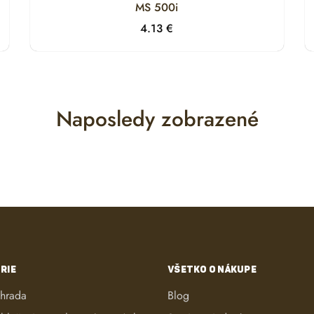
MS 500i
4.13
€
Naposledy zobrazené
RIE
VŠETKO O NÁKUPE
áhrada
Blog