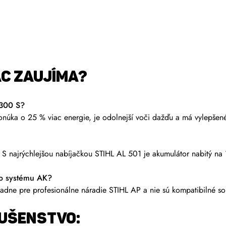
AC ZAUJÍMA?
 300 S?
núka o 25 % viac energie, je odolnejší voči dažďu a má vylepšené 
. S najrýchlejšou nabíjačkou STIHL AL 501 je akumulátor nabitý na
zo systému AK?
adne pre profesionálne náradie STIHL AP a nie sú kompatibilné s
LUŠENSTVO: