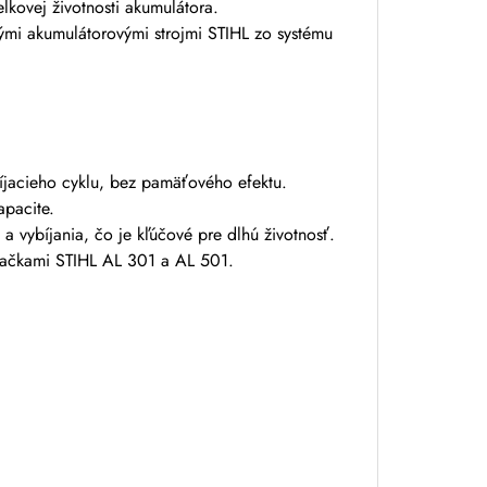
elkovej životnosti akumulátora.
kými akumulátorovými strojmi STIHL zo systému
íjacieho cyklu, bez pamäťového efektu.
apacite.
 a vybíjania, čo je kľúčové pre dlhú životnosť.
íjačkami STIHL AL 301 a AL 501.