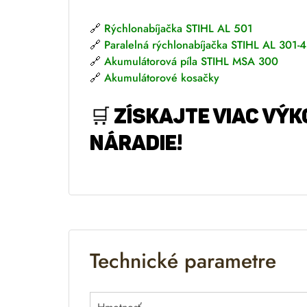
🔗
Rýchlonabíjačka STIHL AL 501
🔗
Paralelná rýchlonabíjačka STIHL AL 301-4
🔗
Akumulátorová píla STIHL MSA 300
🔗
Akumulátorové kosačky
🛒
ZÍSKAJTE VIAC VÝK
NÁRADIE!
Technické parametre