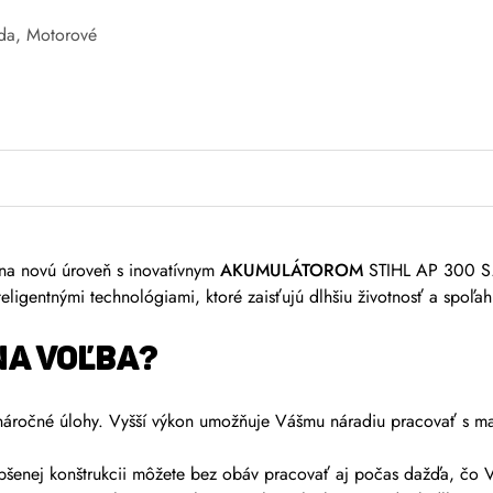
da
,
Motorové
na novú úroveň s inovatívnym
AKUMULÁTOROM
STIHL AP 300 S.
eligentnými technológiami, ktoré zaisťujú dlhšiu životnosť a spoľa
NA VOĽBA?
 náročné úlohy. Vyšší výkon umožňuje Vášmu náradiu pracovať s maxi
šenej konštrukcii môžete bez obáv pracovať aj počas dažďa, čo Vám