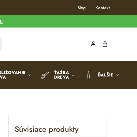
Blog
Kontakt
TU
BLIŽOVANIE
ŤAŽBA
ĎALŠIE
EVA
DREVA
Súvisiace produkty