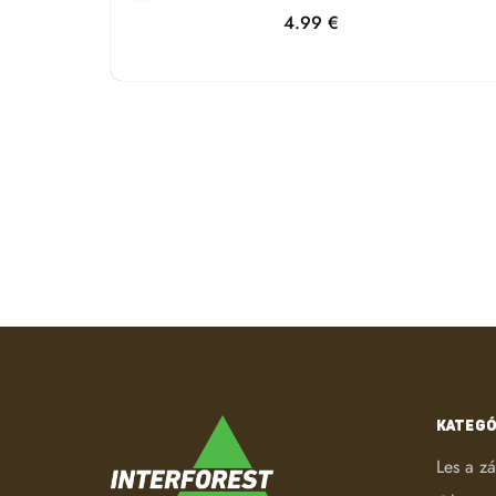
4.99
€
KATEGÓ
Les a z