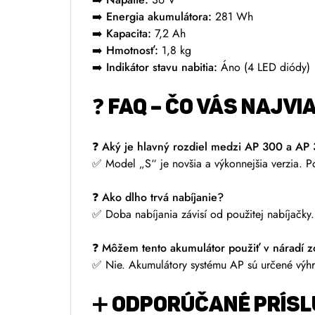
➡️
Energia akumulátora:
281 Wh
➡️
Kapacita:
7,2 Ah
➡️
Hmotnosť:
1,8 kg
➡️
Indikátor stavu nabitia:
Áno (4 LED diódy)
❓ FAQ – ČO VÁS NAJVI
❓ Aký je hlavný rozdiel medzi AP 300 a AP
✅ Model „S“ je novšia a výkonnejšia verzia. Po
❓ Ako dlho trvá nabíjanie?
✅ Doba nabíjania závisí od použitej nabíjačky
❓ Môžem tento akumulátor použiť v náradí 
✅ Nie. Akumulátory systému AP sú určené výhr
➕ ODPORÚČANÉ PRÍS