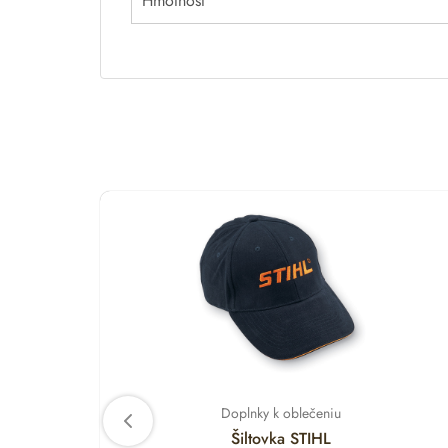
Hmotnosť
Doplnky k oblečeniu
Šiltovka STIHL