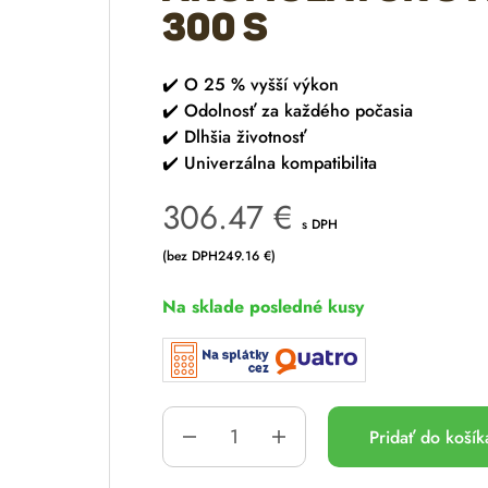
300 S
✔️
O 25 % vyšší výkon
✔️
Odolnosť za každého počasia
✔️
Dlhšia životnosť
✔️
Univerzálna kompatibilita
306.47
€
s DPH
(bez DPH
249.16
€
)
Na sklade posledné kusy
Pridať do koší