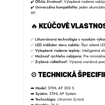
✔️
Dlhšia životnosť:
Vylepšené riadenie nabíjan
✔️
Univerzálna kompatibilita:
Jeden akumulátor
AP.
🔥 KĽÚČOVÉ VLASTNOS
✅
Lítium-iónová technológia s vysokým výk
✅
LED indikátor stavu nabitia:
Štyri zelené LE
✅
Vylepšené riadenie teploty:
Inteligentná el
✅
Možnosť rýchleho nabíjania:
Pre minimálne
✅
Zvýšená viditeľnosť:
Výrazná oranžová predn
⚙️ TECHNICKÁ ŠPECIFI
➡️
Model:
STIHL AP 300 S
➡️
Systém:
STIHL AP System
➡️
Technológia:
Lítium-ión (Li-Ion)
➡️
Napätie:
36 V