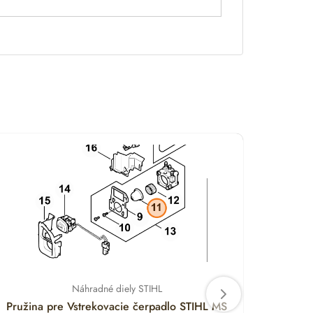
Náhradné diely STIHL
Pružina pre Vstrekovacie čerpadlo STIHL MS
Držia