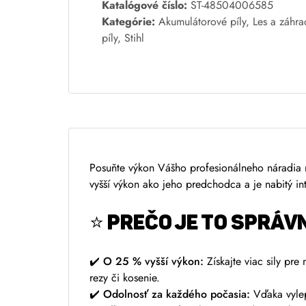
A
Katalógové číslo:
ST-48504006585
l
Kategórie:
Akumulátorové píly
,
Les a záhra
t
píly
,
Stihl
e
r
n
a
t
i
v
Posuňte výkon Vášho profesionálneho náradia 
e
vyšší výkon ako jeho predchodca a je nabitý int
:
⭐ PREČO JE TO SPRÁV
✔️
O 25 % vyšší výkon:
Získajte viac sily pre
rezy či kosenie.
✔️
Odolnosť za každého počasia:
Vďaka vylep