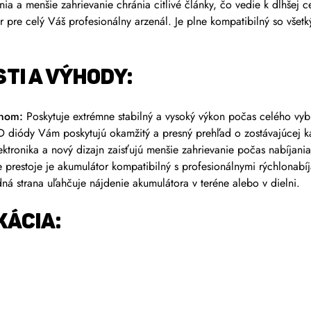
ia a menšie zahrievanie chránia citlivé články, čo vedie k dlhšej c
 pre celý Váš profesionálny arzenál. Je plne kompatibilný so všet
TI A VÝHODY:
onom:
Poskytuje extrémne stabilný a vysoký výkon počas celého vyb
D diódy Vám poskytujú okamžitý a presný prehľad o zostávajúcej k
ektronika a nový dizajn zaisťujú menšie zahrievanie počas nabíjania
 prestoje je akumulátor kompatibilný s profesionálnymi rýchlonab
á strana uľahčuje nájdenie akumulátora v teréne alebo v dielni.
KÁCIA: