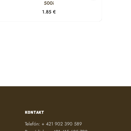
500i
1.85
€
KONTAKT
Telefón:
+ 421 902 390 589