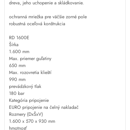
dreva
,
jeho
uchopenie
a
skládkovanie
.
ochranná
mriežka
pre väčšie
zorné
pole
robustná
oceľová
konštrukcia
RD
1600E
Šírka
1.600
mm
Max.
priemer
guľatiny
650
mm
Max.
rozovretia
klieští
990
mm
prevádzkový
tlak
180
bar
Kategória
pripojenie
EURO
pripojenie
na
čelný
nakladač
Rozmery
(
DxŠxV
)
1.600
x 570
x
930
mm
hmotnosť