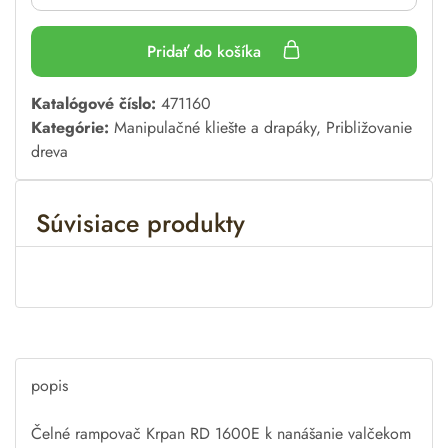
Pridať do košíka
A
Katalógové číslo:
471160
l
Kategórie:
Manipulačné kliešte a drapáky
,
Približovanie
t
dreva
e
r
Súvisiace produkty
n
a
t
i
v
e
:
popis
Čelné
rampovač
Krpan
RD
1600E
k
nanášanie valčekom