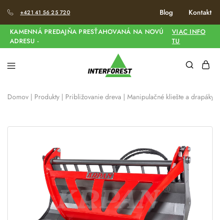
Blog
Kontakt
+421 41 56 25 720
KAMENNÁ PREDAJŇA PRESŤAHOVANÁ NA NOVÚ
VIAC INFO
ADRESU -
TU
Domov
|
Produkty
|
Približovanie dreva
|
Manipulačné kliešte a drapáky
|