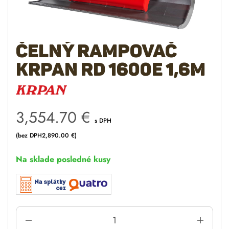
Čelný rampovač
KRPAN RD 1600E 1,6m
3,554.70
€
s DPH
(bez DPH
2,890.00
€
)
Na sklade posledné kusy